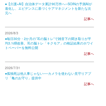
●【介護×AI】自治体データ累計90万件へ─SOINの予測AIが
進化し、エビデンスに基づくケアマネジメントを新たな次
元へ
記事へ
2026/8/3
●毎日30分・2か月の”耳の脳トレ”で雑音下の聞き取りが平
均3.1dB改善。耳の脳トレ「キクモア」の検証結果のホワイ
トペーパーを無料公開
記事へ
2026/7/31
●孤独死は他人事じゃない──カメラを使わない見守りアプ
リ「亀のお守り」提供中
記事へ