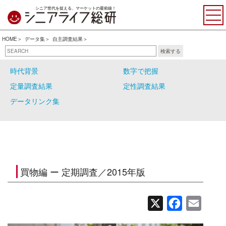
シニア世代を捉える、マーケットの最前線！
HOME
データ集
自主調査結果
検索する
自主調査結果
シニアの大分類
時代背景
数字で把握
定量調査結果
定性調査結果
データリンク集
買物編 ー 定期調査／2015年版
X
Facebook
Email