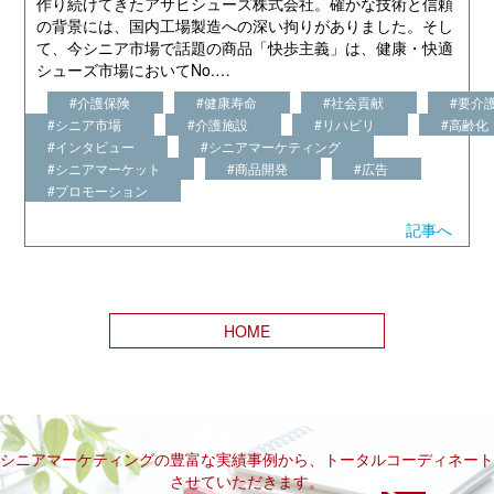
作り続けてきたアサヒシューズ株式会社。確かな技術と信頼
の背景には、国内工場製造への深い拘りがありました。そし
て、今シニア市場で話題の商品「快歩主義」は、健康・快適
シューズ市場においてNo.…
#介護保険
#健康寿命
#社会貢献
#要介
#シニア市場
#介護施設
#リハビリ
#高齢化
#インタビュー
#シニアマーケティング
#シニアマーケット
#商品開発
#広告
#プロモーション
記事へ
HOME
シニアマーケティングの豊富な実績事例から、トータルコーディネート
させていただきます。