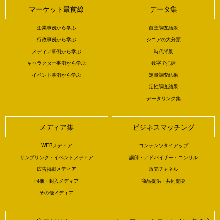
マーケット最前線
データ集
企業事例から学ぶ
自主調査結果
行政事例から学ぶ
シニアの大分類
メディア事例から学ぶ
時代背景
キャラクター事例から学ぶ
数字で把握
イベント事例から学ぶ
定量調査結果
定性調査結果
データリンク集
メディア集
ビジネスマッチング
WEBメディア
コンテンツタイアップ
サンプリング・イベントメディア
講師・アドバイザー・コンサル
広告掲載メディア
販売チャネル
同梱・封入メディア
商品提供・共同開発
その他メディア