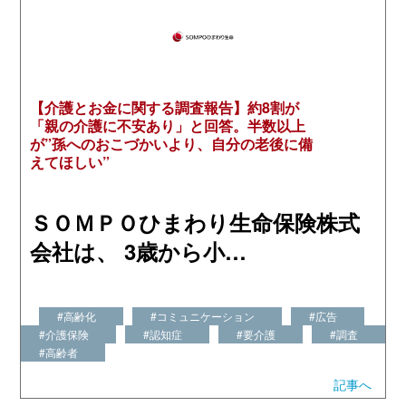
【介護とお金に関する調査報告】約8割が
「親の介護に不安あり」と回答。半数以上
が”孫へのおこづかいより、自分の老後に備
えてほしい”
ＳＯＭＰＯひまわり生命保険株式
会社は、 3歳から小…
#高齢化
#コミュニケーション
#広告
#介護保険
#認知症
#要介護
#調査
#高齢者
記事へ