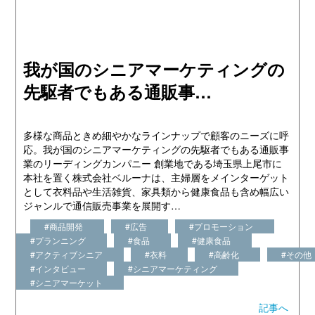
我が国のシニアマーケティングの
先駆者でもある通販事…
多様な商品ときめ細やかなラインナップで顧客のニーズに呼
応。我が国のシニアマーケティングの先駆者でもある通販事
業のリーディングカンパニー 創業地である埼玉県上尾市に
本社を置く株式会社ベルーナは、主婦層をメインターゲット
として衣料品や生活雑貨、家具類から健康食品も含め幅広い
ジャンルで通信販売事業を展開す…
#商品開発
#広告
#プロモーション
#プランニング
#食品
#健康食品
#アクティブシニア
#衣料
#高齢化
#その他
#インタビュー
#シニアマーケティング
#シニアマーケット
記事へ