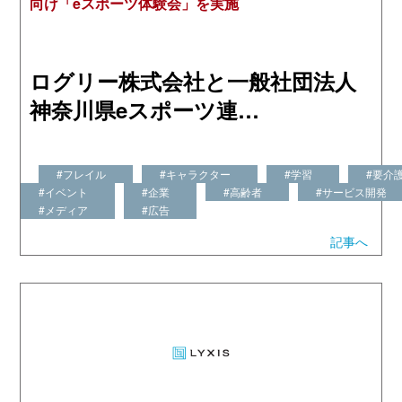
向け「eスポーツ体験会」を実施
ログリー株式会社と一般社団法人
神奈川県eスポーツ連…
#フレイル
#キャラクター
#学習
#要介
#イベント
#企業
#高齢者
#サービス開発
#メディア
#広告
記事へ