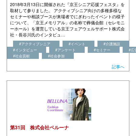
2018年3月13日に開催された『京王シニア応援フェスタ』を
取材して参りました。 アクティブシニア向けの多種多様な
セミナーや相談ブースが来場者でにぎわったイベントの様子
について、「京王メモリアル」の名称で葬儀会館（セレモニ
ーホール）を運営している京王フェアウェルサポート株式会
社・長谷川氏のインタビュ…
#アクティブシニア
#イベント
#介護施設
#インタビュー
#アンケート
#セミナー
#広
#社会貢献
#社会参加
記事へ
第31回 株式会社ベルーナ