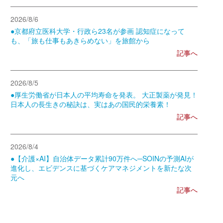
2026/8/6
●京都府立医科大学・行政ら23名が参画 認知症になって
も、「旅も仕事もあきらめない」を旅館から
記事へ
2026/8/5
●厚生労働省が日本人の平均寿命を発表。 大正製薬が発見！
日本人の長生きの秘訣は、実はあの国民的栄養素！
記事へ
2026/8/4
●【介護×AI】自治体データ累計90万件へ─SOINの予測AIが
進化し、エビデンスに基づくケアマネジメントを新たな次
元へ
記事へ