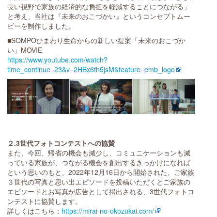
長い視野で家族の経済的な負担を軽減することにつながる」
と考え、当社は『未来のおこづかい』というコンセプトムー
ビーを制作しました。
■SOMPOひまわり生命からの新しい提案「未来のおこづか
い」MOVIE
https://www.youtube.com/watch?
time_continue=23&v=2HBx6fh5jsM&feature=emb_logo
２.3世代フォトコンテストへの協賛
また、今回、帰省の機会も減少し、コミュニケーションも減
っている家族が、つながる機会を創出するきっかけになれば
という思いのもと、2022年12月16日から開始された、ご家族
３世代の写真と思い出エピソードを投稿いただくとご家族の
エピソードとお写真が広告として掲出される、3世代フォトコ
ンテストに協賛します。
詳しくはこちら：
https://mirai-no-okozukai.com/