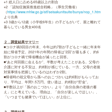
※1 総人口に占める65歳以上の割合
※2 「認知症施策推進総合戦略」（厚生労働省）
（
https://www.mhlw.go.jp/stf/seisakunitsuite/bunya/nop_1.html
）
より出典
※3 3歳から12歳（小学校6年生）の子どもがいて、親と離れて
暮らしている男女400名
２．調査結果サマリー
■コロナ禍3回目の年末、今年は約7割が子どもと一緒に年末年
始に帰省予定。2021年の年間の帰省は”2回”が最も多く、約6
割がコロナ禍で帰省機会が減ったと回答。
■“あと何回親に会えるか”、半数が考えたことがある。父母の
介護に対する不安は、約8割が感じている。一方、父母の老後
対策事情を把握しているのはわずか2割。
■帰省時の祖父母から孫へのおこづかいは約6割がもらってお
り、平均は、年間1.5万円。使い道は、約8割が“貯金”。
■半数以上が「孫のおこづかい」より「自分自身の老後の蓄
え」にと考えている。 理由は、「自分が楽しんでほしい」、
「いつまでも健康でいてほしい」が上位に。
３．調査結果