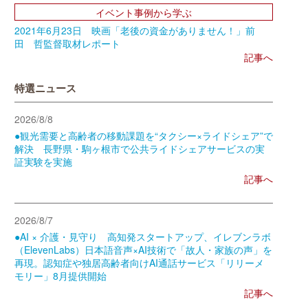
イベント事例から学ぶ
2021年6月23日 映画「老後の資金がありません！」前
田 哲監督取材レポート
記事へ
特選ニュース
2026/8/8
●観光需要と高齢者の移動課題を“タクシー×ライドシェア”で
解決 長野県・駒ヶ根市で公共ライドシェアサービスの実
証実験を実施
記事へ
2026/8/7
●AI × 介護・見守り 高知発スタートアップ、イレブンラボ
（ElevenLabs）日本語音声×AI技術で「故人・家族の声」を
再現。認知症や独居高齢者向けAI通話サービス「リリーメ
モリー」8月提供開始
記事へ