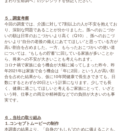
まわり生命調べ」のクレジットを併記ください。
５．調査考察
今回の調査では、介護に対して7割以上の人が不安を抱えてお
り、深刻な問題であることが分かりました。孫へのおこづか
いの額は日常のおこづかいより高く（Q10）、孫へのおこづ
かいより“自分の老後の備えにあててほしい”と思っている方が
高い割合を占めました。一方、もらったおこづかいの使い道
については、“もしもの貯蓄”に回している家族が多いことか
ら、将来への不安が大きいことも考えられます。
コロナ禍で家族に会う機会が大幅に減ってしまった昨今、昨
年2021年は家族で会う機会は「年に2回」という人が高い割
合を占めた結果から、仮に10年間健康で長生きできても、日
数にするとわずか20日という計算になります。少しでも長
く、健康に過ごしてほしいと考えるご家族にとって、いざと
いう時、仕事との両立や精神面などでの負担が大きいのも事
実です。
６．当社の取り組み
１.コンセプトムービーの制作
本調査の結果より、「自身の“もしも”のために備えることも、