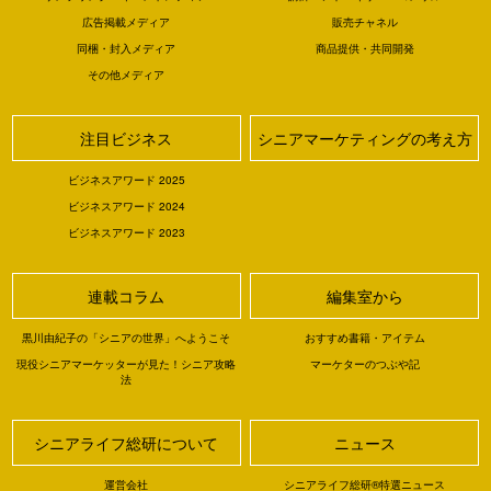
広告掲載メディア
販売チャネル
同梱・封入メディア
商品提供・共同開発
その他メディア
注目ビジネス
シニアマーケティングの考え方
ビジネスアワード 2025
ビジネスアワード 2024
ビジネスアワード 2023
連載コラム
編集室から
黒川由紀子の「シニアの世界」へようこそ
おすすめ書籍・アイテム
現役シニアマーケッターが見た！シニア攻略
マーケターのつぶや記
法
シニアライフ総研について
ニュース
運営会社
シニアライフ総研®特選ニュース