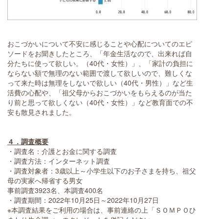
おこづかいについて不安に感じることや心配についてのエピ
ソードをお聞きしたところ、「年金生活なので、出来れば自
分たちに使って欲しい。（40代・女性）」、「家計の負担に
ならない額で無理のない範囲で渡して欲しいので、難しくな
って来た時は無理をしないで欲しい（40代・男性）」など生
活費の心配や、「祖父母からおこづかいをもらえるのが当た
り前と思って欲しくない（40代・女性）」など教育面での不
安も散見されました。
４．調査概要
・調査名：介護とお金に関する調査
・調査方法：インターネット調査
・調査対象者：3歳以上～小学生以下のお子さまを持ち、祖父
母の実家へ帰省する男女
事前調査3923名、本調査400名
・調査期間：2022年10月25日～2022年10月27日
※本調査結果をご利用の場合は、事前連絡の上「ＳＯＭＰＯひ