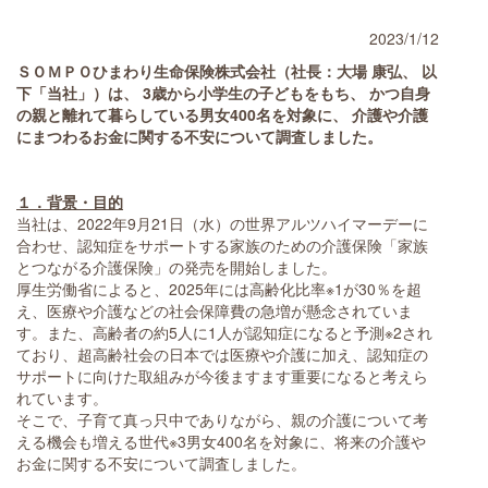
2023/1/12
ＳＯＭＰＯひまわり生命保険株式会社（社長：大場 康弘、 以
下「当社」）は、 3歳から小学生の子どもをもち、 かつ自身
の親と離れて暮らしている男女400名を対象に、 介護や介護
にまつわるお金に関する不安について調査しました。
１．背景・目的
当社は、2022年9月21日（水）の世界アルツハイマーデーに
合わせ、認知症をサポートする家族のための介護保険「家族
とつながる介護保険」の発売を開始しました。
厚生労働省によると、2025年には高齢化比率※1が30％を超
え、医療や介護などの社会保障費の急増が懸念されていま
す。また、高齢者の約5人に1人が認知症になると予測※2され
ており、超高齢社会の日本では医療や介護に加え、認知症の
サポートに向けた取組みが今後ますます重要になると考えら
れています。
そこで、子育て真っ只中でありながら、親の介護について考
える機会も増える世代※3男女400名を対象に、将来の介護や
お金に関する不安について調査しました。