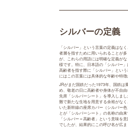
シルバーの定義
「シルバー」という言葉の定義はなく
者層を指すために用いられることが多
が、これらの用語には明確な定義がな
様です。特に、日本語の「シルバー」は
高齢者を指す際に「シルバー」という
にはこの言葉には具体的な年齢や特徴
JRがまだ国鉄だった1973年、国鉄
め、敬老の日に高齢者や身体が不自由
先席「シルバーシート」を導入しまし
難で新たな生地を用意する余裕がなく
いた新幹線の座席カバー（シルバー色
とが「シルバーシート」の名称の由来
「シルバー＝高齢者」という意味を意
でしたが、結果的にこの呼び名が広ま