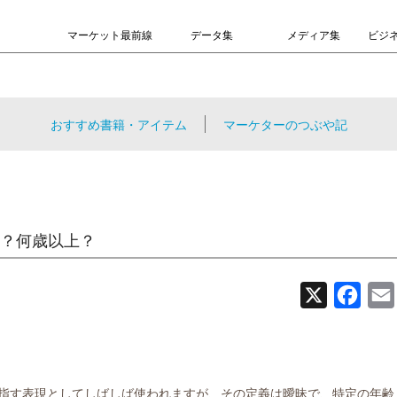
マーケット最前線
データ集
メディア集
ビジ
おすすめ書籍・アイテム
マーケターのつぶや記
？何歳以上？
X
Face
指す表現としてしばしば使われますが、その定義は曖昧で、特定の年齢