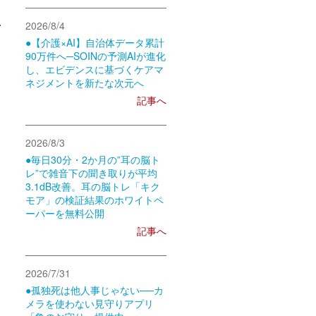
2026/8/4
●【介護×AI】自治体データ累計
90万件へ─SOINの予測AIが進化
し、エビデンスに基づくケアマ
ネジメントを新たな次元へ
記事へ
2026/8/3
●毎日30分・2か月の”耳の脳ト
レ”で雑音下の聞き取りが平均
3.1dB改善。耳の脳トレ「キク
モア」の検証結果のホワイトペ
ーパーを無料公開
記事へ
2026/7/31
●孤独死は他人事じゃない──カ
メラを使わない見守りアプリ