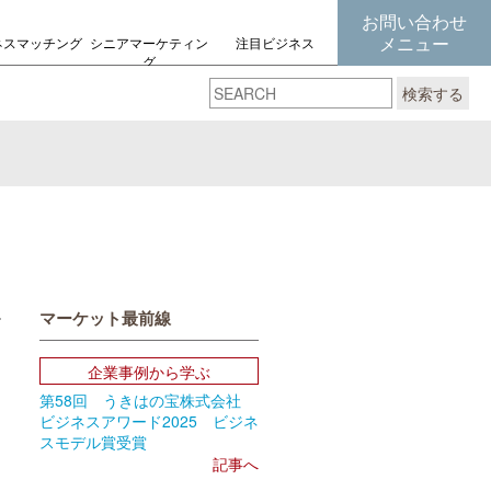
お問い合わせ
メニュー
ネスマッチング
シニアマーケティン
注目ビジネス
グ
の考え方
検索する
マーケット最前線
book
Email
企業事例から学ぶ
第58回 うきはの宝株式会社
ビジネスアワード2025 ビジネ
スモデル賞受賞
記事へ