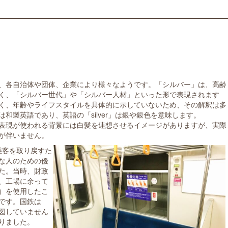
、各自治体や団体、企業により様々なようです。「シルバー」は、高齢
く、「シルバー世代」や「シルバー人材」といった形で表現されます
く、年齢やライフスタイルを具体的に示していないため、その解釈は多
和製英語であり、英語の「silver」は銀や銀色を意味します。
表現が使われる背景には白髪を連想させるイメージがありますが、実際
が伴いません。
は乗客を取り戻すた
な人のための優
た。当時、財政
、工場に余って
）を使用したこ
です。国鉄は
図していません
りました。