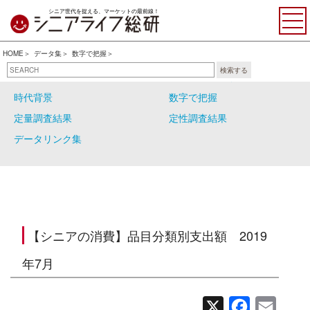
シニア世代を捉える、マーケットの最前線！
HOME
データ集
数字で把握
検索する
自主調査結果
シニアの大分類
時代背景
数字で把握
定量調査結果
定性調査結果
データリンク集
【シニアの消費】品目分類別支出額 2019
年7月
X
Facebook
Email