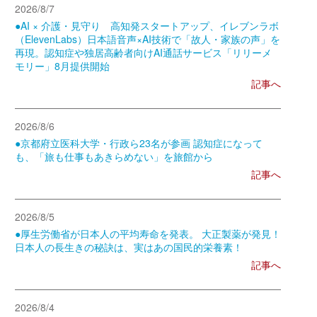
2026/8/7
●AI × 介護・見守り 高知発スタートアップ、イレブンラボ
（ElevenLabs）日本語音声×AI技術で「故人・家族の声」を
再現。認知症や独居高齢者向けAI通話サービス「リリーメ
モリー」8月提供開始
記事へ
2026/8/6
●京都府立医科大学・行政ら23名が参画 認知症になって
も、「旅も仕事もあきらめない」を旅館から
記事へ
2026/8/5
●厚生労働省が日本人の平均寿命を発表。 大正製薬が発見！
日本人の長生きの秘訣は、実はあの国民的栄養素！
記事へ
2026/8/4