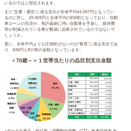
いるのではと想定されます。
また”交通・通信”に係る支出が全体平均43,097円となってい
るのに対し、25,925円と全体平均の約6割となっており、自動
車ローンの完済や、免許返納に伴い自動車を手放し、維持費
等が削減されている事が数値に反映されているのではないで
しょうか。
更に、全体平均よりも圧倒的少ないのが”教育”に係る支出であ
り、636円と約1割の金額となっています。
＜70歳～＞１世帯当たりの品目別支出金額
※データ出典元：統計局「消費動向指数（CTI）参考詳細表 年