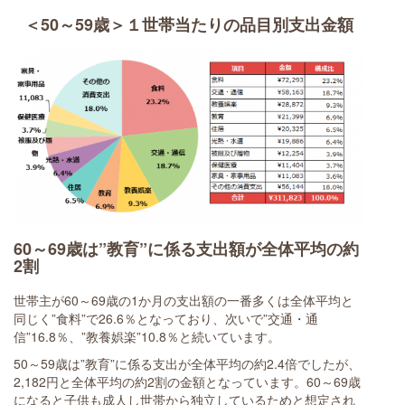
＜50～59歳＞１世帯当たりの品目別支出金額
60～69歳は”教育”に係る支出額が全体平均の約
2割
世帯主が60～69歳の1か月の支出額の一番多くは全体平均と
同じく”食料”で26.6％となっており、次いで”交通・通
信”16.8％、”教養娯楽”10.8％と続いています。
50～59歳は”教育”に係る支出が全体平均の約2.4倍でしたが、
2,182円と全体平均の約2割の金額となっています。60～69歳
になると子供も成人し世帯から独立しているためと想定され