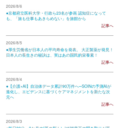
2026/8/6
●京都府立医科大学・行政ら23名が参画 認知症になって
も、「旅も仕事もあきらめない」を旅館から
記事へ
2026/8/5
●厚生労働省が日本人の平均寿命を発表。 大正製薬が発見！
日本人の長生きの秘訣は、実はあの国民的栄養素！
記事へ
2026/8/4
●【介護×AI】自治体データ累計90万件へ─SOINの予測AIが
進化し、エビデンスに基づくケアマネジメントを新たな次
元へ
記事へ
2026/8/3