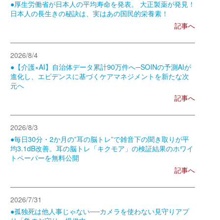
●厚生労働省が日本人の平均寿命を発表。 大正製薬が発見！
日本人の長生きの秘訣は、実はあの国民的栄養素！
記事へ
2026/8/4
●【介護×AI】自治体データ累計90万件へ─SOINの予測AIが
進化し、エビデンスに基づくケアマネジメントを新たな次
元へ
記事へ
2026/8/3
●毎日30分・2か月の”耳の脳トレ”で雑音下の聞き取りが平
均3.1dB改善。耳の脳トレ「キクモア」の検証結果のホワイ
トペーパーを無料公開
記事へ
2026/7/31
●孤独死は他人事じゃない──カメラを使わない見守りアプ