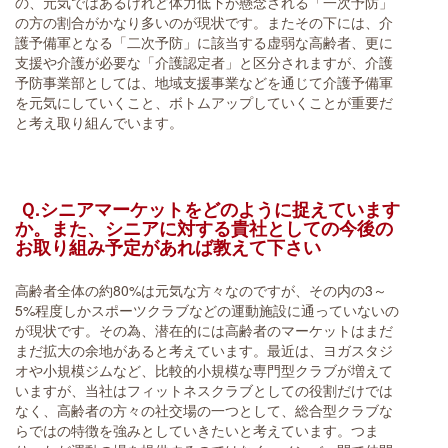
の、元気ではあるけれど体力低下が懸念される「一次予防」
の方の割合がかなり多いのが現状です。またその下には、介
護予備軍となる「二次予防」に該当する虚弱な高齢者、更に
支援や介護が必要な「介護認定者」と区分されますが、介護
予防事業部としては、地域支援事業などを通じて介護予備軍
を元気にしていくこと、ボトムアップしていくことが重要だ
と考え取り組んでいます。
Ｑ.シニアマーケットをどのように捉えています
か。また、シニアに対する貴社としての今後の
お取り組み予定があれば教えて下さい
高齢者全体の約80%は元気な方々なのですが、その内の3～
5%程度しかスポーツクラブなどの運動施設に通っていないの
が現状です。その為、潜在的には高齢者のマーケットはまだ
まだ拡大の余地があると考えています。最近は、ヨガスタジ
オや小規模ジムなど、比較的小規模な専門型クラブが増えて
いますが、当社はフィットネスクラブとしての役割だけでは
なく、高齢者の方々の社交場の一つとして、総合型クラブな
らではの特徴を強みとしていきたいと考えています。つま