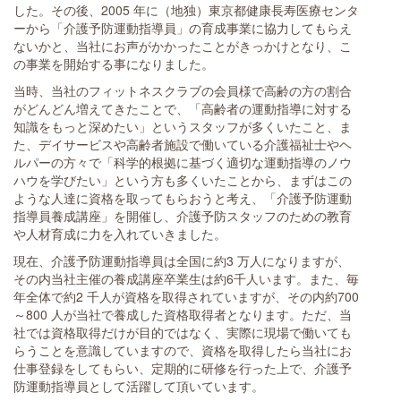
した。その後、2005 年に（地独）東京都健康長寿医療センタ
ーから「介護予防運動指導員」の育成事業に協力してもらえ
ないかと、当社にお声がかかったことがきっかけとなり、こ
の事業を開始する事になりました。
当時、当社のフィットネスクラブの会員様で高齢の方の割合
がどんどん増えてきたことで、「高齢者の運動指導に対する
知識をもっと深めたい」というスタッフが多くいたこと、ま
た、デイサービスや高齢者施設で働いている介護福祉士やヘ
ルパーの方々で「科学的根拠に基づく適切な運動指導のノウ
ハウを学びたい」という方も多くいたことから、まずはこの
ような人達に資格を取ってもらおうと考え、「介護予防運動
指導員養成講座」を開催し、介護予防スタッフのための教育
や人材育成に力を入れていきました。
現在、介護予防運動指導員は全国に約3 万人になりますが、
その内当社主催の養成講座卒業生は約6千人います。また、毎
年全体で約2 千人が資格を取得されていますが、その内約700
～800 人が当社で養成した資格取得者となります。ただ、当
社では資格取得だけが目的ではなく、実際に現場で働いても
らうことを意識していますので、資格を取得したら当社にお
仕事登録をしてもらい、定期的に研修を行った上で、介護予
防運動指導員として活躍して頂いています。