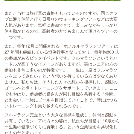
また、当社は旅行業の資格ももっているのですが、同じクラ
ブに通う仲間と行く日帰りのウォーキングツアーなどは大変
人気があります。気軽に参加できて、楽しみながらしっかり
体も動かせるので、高齢者の方でも楽しんで頂けるツアーの
一つです。
また、毎年12月に開催される「ホノルルマラソンツアー」は
27 年間も継続している恒例行事となっており、毎年約800 人
の参加があるビックイベントです。フルマラソンというとハ
ードルが高そうなイメージがありますが、実はシニアの方の
参加も非常に多いのが特徴です。「一生に一度はフルマラソ
ンを走ってみたい」という想いを持っている方は少なくあり
ません。私たちは、そうした方々の想いを後押しし、感動の
ゴールへと導くトレーニングをサポートしていきます。ここ
でもやはり、参加者の皆さんが同じ目標を共有する「仲間」
と出会い、一緒にゴールを目指していくことで、時にはつら
いトレーニングも乗り越えられるのです。
フルマラソン完走という大きな目標を達成し、仲間と感動を
共有しているシニアの方々の姿は、私たちが目指す「0歳から
一生涯の健康づくりに貢献する」という企業理念を具現化し
たものだと思います。