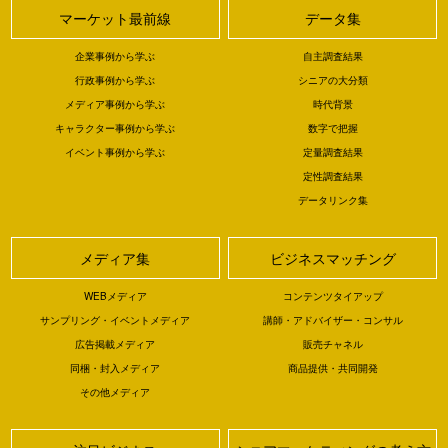
マーケット最前線
データ集
企業事例から学ぶ
自主調査結果
行政事例から学ぶ
シニアの大分類
メディア事例から学ぶ
時代背景
キャラクター事例から学ぶ
数字で把握
イベント事例から学ぶ
定量調査結果
定性調査結果
データリンク集
メディア集
ビジネスマッチング
WEBメディア
コンテンツタイアップ
サンプリング・イベントメディア
講師・アドバイザー・コンサル
広告掲載メディア
販売チャネル
同梱・封入メディア
商品提供・共同開発
その他メディア