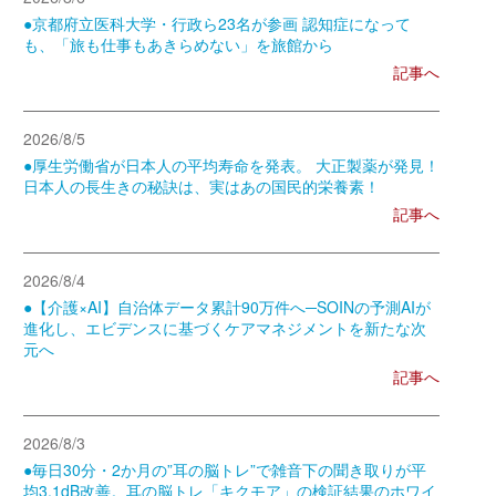
●京都府立医科大学・行政ら23名が参画 認知症になって
も、「旅も仕事もあきらめない」を旅館から
記事へ
2026/8/5
●厚生労働省が日本人の平均寿命を発表。 大正製薬が発見！
日本人の長生きの秘訣は、実はあの国民的栄養素！
記事へ
2026/8/4
●【介護×AI】自治体データ累計90万件へ─SOINの予測AIが
進化し、エビデンスに基づくケアマネジメントを新たな次
元へ
記事へ
2026/8/3
●毎日30分・2か月の”耳の脳トレ”で雑音下の聞き取りが平
均3.1dB改善。耳の脳トレ「キクモア」の検証結果のホワイ