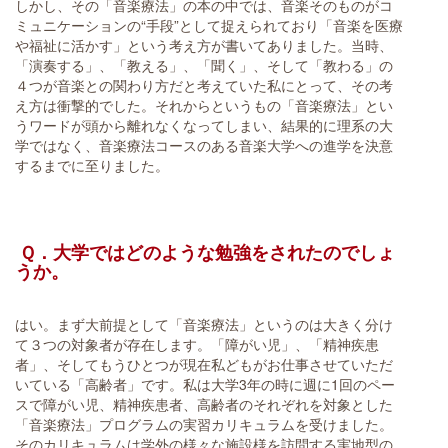
しかし、その「音楽療法」の本の中では、音楽そのものがコ
ミュニケーションの“手段”として捉えられており「音楽を医療
や福祉に活かす」という考え方が書いてありました。当時、
「演奏する」、「教える」、「聞く」、そして「教わる」の
４つが音楽との関わり方だと考えていた私にとって、その考
え方は衝撃的でした。それからというもの「音楽療法」とい
うワードが頭から離れなくなってしまい、結果的に理系の大
学ではなく、音楽療法コースのある音楽大学への進学を決意
するまでに至りました。
Ｑ．大学ではどのような勉強をされたのでしょ
うか。
はい。まず大前提として「音楽療法」というのは大きく分け
て３つの対象者が存在します。「障がい児」、「精神疾患
者」、そしてもうひとつが現在私どもがお仕事させていただ
いている「高齢者」です。私は大学3年の時に週に1回のペー
スで障がい児、精神疾患者、高齢者のそれぞれを対象とした
「音楽療法」プログラムの実習カリキュラムを受けました。
そのカリキュラムは学外の様々な施設様を訪問する実地型の