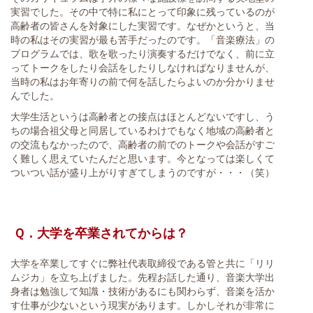
実習でした。その中で特に私にとって印象に残っているのが
高齢者の皆さんを対象にした実習です。なぜかというと、当
時の私はその実習が最も苦手だったのです。「音楽療法」の
プログラムでは、歌を歌ったり演奏するだけでなく、前に立
ってトークをしたり会話をしたりしなければなりませんが、
当時の私はお年寄りの前で何を話したらよいのか分かりませ
んでした。
大学生活というは高齢者との接点はほとんどないですし、う
ちの場合祖父母と同居しているわけでもなく地域の高齢者と
の交流もなかったので、高齢者の前でのトークや会話がすご
く難しく思えていたんだと思います。今となっては楽しくて
ついつい話が盛り上がりすぎてしまうのですが・・・（笑）
Ｑ．大学を卒業されてからは？
大学を卒業してすぐに弊社代表取締役である管と共に「リリ
ムジカ」を立ち上げました。先程お話した通り、音楽大学出
身者は勉強して知識・技術があるにも関わらず、音楽を活か
す仕事が少ないという現実があります。しかしそれが非常に