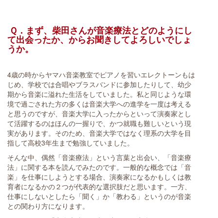
Ｑ．まず、柴田さんが音楽療法とどのようにし
て出会ったか、からお聞きしてよろしいでしょ
うか。
4歳の時からヤマハ音楽教室でピアノを習いエレクトーンもは
じめ、学校では合唱やブラスバンドに参加したりして、幼少
期から音楽に溢れた生活をしていました。私と同じような環
境で過ごされた方の多くは音楽大学への進学を一度は考える
と思うのですが、音楽大学に入ったからといって演奏家とし
て活躍するのはほんの一握りで、かつ就職も難しいという現
実があります。そのため、音楽大学ではなく理系の大学を目
指して高校3年生まで勉強していました。
そんな中、偶然「音楽療法」という言葉と出会い、「音楽療
法」に関する本を読んでみたのです。一般的な概念では「音
楽」を仕事にしようとする場合、演奏家になるかもしくは教
育者になるかの２つが代表的な選択肢だと思います。一方、
仕事にしないとしたら「聞く」か「教わる」というのが音楽
との関わり方になります。