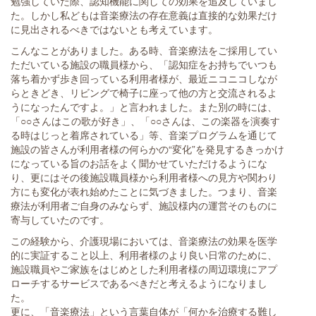
勉強していた際、認知機能に関しての効果を追及していまし
た。しかし私どもは音楽療法の存在意義は直接的な効果だけ
に見出されるべきではないとも考えています。
こんなことがありました。ある時、音楽療法をご採用してい
ただいている施設の職員様から、「認知症をお持ちでいつも
落ち着かず歩き回っている利用者様が、最近ニコニコしなが
らときどき、リビングで椅子に座って他の方と交流されるよ
うになったんですよ。」と言われました。また別の時には、
「○○さんはこの歌が好き」、「○○さんは、この楽器を演奏す
る時はじっと着席されている」等、音楽プログラムを通じて
施設の皆さんが利用者様の何らかの“変化”を発見するきっかけ
になっている旨のお話をよく聞かせていただけるようにな
り、更にはその後施設職員様から利用者様への見方や関わり
方にも変化が表れ始めたことに気づきました。つまり、音楽
療法が利用者ご自身のみならず、施設様内の運営そのものに
寄与していたのです。
この経験から、介護現場においては、音楽療法の効果を医学
的に実証すること以上、利用者様のより良い日常のために、
施設職員やご家族をはじめとした利用者様の周辺環境にアプ
ローチするサービスであるべきだと考えるようになりまし
た。
更に、「音楽療法」という言葉自体が「何かを治療する難し