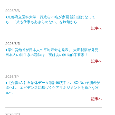
2026/8/6
●京都府立医科大学・行政ら23名が参画 認知症になって
も、「旅も仕事もあきらめない」を旅館から
記事へ
2026/8/5
●厚生労働省が日本人の平均寿命を発表。 大正製薬が発見！
日本人の長生きの秘訣は、実はあの国民的栄養素！
記事へ
2026/8/4
●【介護×AI】自治体データ累計90万件へ─SOINの予測AIが
進化し、エビデンスに基づくケアマネジメントを新たな次
元へ
記事へ
2026/8/3