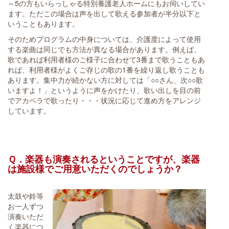
～5の方もいらっしゃる特別養護老人ホームにもお伺いしてい
ます。ただこの場合は声を出して歌える参加者が半分以下と
いうこともあります。
そのためプログラムの中身については、介護度によって使用
する楽曲は同じでも方法が異なる場合があります。例えば、
歌であれば利用者様のご様子に合わせて3番まで歌うこともあ
れば、利用者様がよくご存じの歌の1番を繰り返し歌うことも
あります。集中力が続かない方に対しては「○○さん、次○○歌
いますよ！」というように声をかけたり、歌い出しを目の前
でアカペラで歌ったり・・・状況に応じて進め方をアレンジ
しています。
Ｑ．楽器も演奏されるということですが、楽器
は施設様でご用意いただくのでしょうか？
太鼓や鈴等
お一人ずつ
演奏いただ
く楽器につ