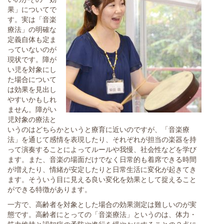
果」についてで
す。実は「音楽
療法」の明確な
定義自体も定ま
っていないのが
現状です。障が
い児を対象にし
た場合について
は効果を見出し
やすいかもしれ
ません。障がい
児対象の療法と
いうのはどちらかというと療育に近いのですが、「音楽療
法」を通じて感情を表現したり、それぞれが担当の楽器を持
って演奏することによってルールや我慢、社会性などを学び
ます。また、音楽の場面だけでなく日常的も着席できる時間
が増えたり、情緒が安定したりと日常生活に変化が起きてき
ます。そういう目に見える良い変化を効果として捉えること
ができる特徴があります。
一方で、高齢者を対象とした場合の効果測定は難しいのが実
態です。高齢者にとっての「音楽療法」というのは、体力・
筋力維持と認知症の予防や進行を緩やかにすることの２点に