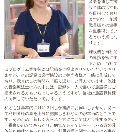
音楽を通じて施
設全体の活性化
を目指しており
ますので、施設
職員様との連携
を重要視してい
るという点にな
ります。
施設側と当社間
の連携を密にす
るため、当社で
はプログラム実施後には記録をご提出させていただいており
ますが、その記録は必ず施設のご担当者様と一緒に作成して
おり、我々はこの時間を「振り返り」と呼んでいます。他社
の音楽療法士の方の中には、記録を一人で書いて施設様にご
提出される方もいらっしゃるようですが、当社は施設職員様
の同席していただいております。
私どもは基本的に月に２回しか施設にお伺いしません。従っ
て利用者様の事を十分に把握しきれないのが本当のところで
す。そのため、新しく入られた方についてはどう接するのが
一番良いのかであったり、病気が進んでいらっしゃる方の具
体的な病状であったりとか、利用者様に関するあらゆる事を