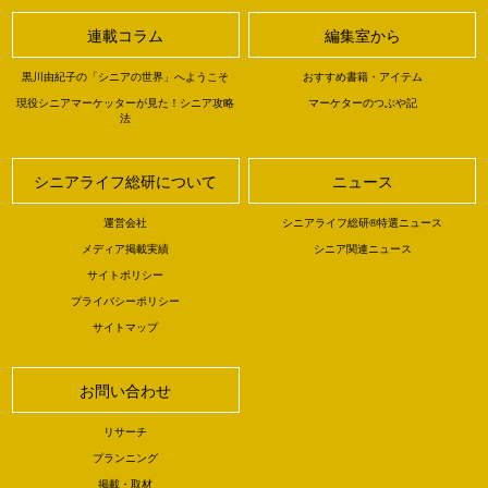
連載コラム
編集室から
黒川由紀子の「シニアの世界」へようこそ
おすすめ書籍・アイテム
現役シニアマーケッターが見た！シニア攻略
マーケターのつぶや記
法
シニアライフ総研について
ニュース
運営会社
シニアライフ総研®特選ニュース
メディア掲載実績
シニア関連ニュース
サイトポリシー
プライバシーポリシー
サイトマップ
お問い合わせ
リサーチ
プランニング
掲載・取材