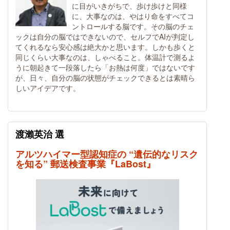
に目がいきがちで、歩け歩けと同様
に、大事なのは、やはり命をすべてコ
ントロールする脳です。その脳のチェ
ックは自分の脳ではできないので、セルフでAIが判定し
てくれるなら安心感は絶大かと思います。しかも歩くと
同じくらい大事なのは、しゃべること。体温計で測るよ
うに朝起きて一段落したら「お熱は何度」ではないです
が、日々、自分の脳の状態がチェックできるとは素晴ら
しいアイデアです。
渡瀨英治 選
アルツハイマー型認知症の “遺伝的なリスク
を知る” 郵送検査事業『LaBost』