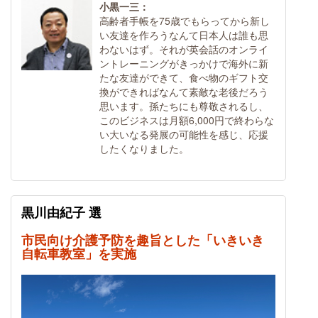
小黒一三：
高齢者手帳を75歳でもらってから新し
い友達を作ろうなんて日本人は誰も思
わないはず。それが英会話のオンライ
ントレーニングがきっかけで海外に新
たな友達ができて、食べ物のギフト交
換ができればなんて素敵な老後だろう
思います。孫たちにも尊敬されるし、
このビジネスは月額6,000円で終わらな
い大いなる発展の可能性を感じ、応援
したくなりました。
黒川由紀子 選
市民向け介護予防を趣旨とした「いきいき
自転車教室」を実施