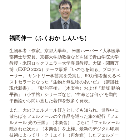
福岡伸一（ふくおか しんいち）
生物学者・作家。京都大学卒。 米国ハーバード大学医学
部博士研究員、京都大学助教授などを経て青山学院大学
教授・米国ロックフェラー大学客員教授。大阪・関西万
博（EXPO 2025）テーマ事業「いのちを知る」プロデュ
ーサー。 サントリー学芸賞を受賞し、90万部を超えるベ
ストセラーとなった『生物と無生物のあいだ』（講談社
現代新書）、『動的平衡』（木楽舎）および『新版 動的
平衡』（小学館）シリーズなど、“生命とは何か”を動的
平衡論から問い直した著作を数多く発表。
また、大のフェルメール好きとしても知られ、世界中に
散らばるフェルメールの全作品を巡った旅の紀行『フェ
ルメール 光の王国』（木楽舎）、さらに『フェルメール
隠された次元』（木楽舎）を上梓。最新のデジタル印刷
技術によってリ・クリエイト（再創造）したフェルメー