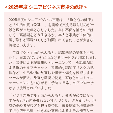
＜2025年度 シニアビジネス市場の総評＞
2025年度のシニアビジネス市場は、「脳と心の健康」
と「生活の質（QOL）」を両輪で支える取り組みが一
段と広がった年となりました。単に不便を補うのでは
なく、高齢期をどう生きるか、本人と家族が主体的に
選び取れる環境づくりが前面に出てきたことが大きな
特徴といえます。
「プロダクト」面からみると、認知機能の変化を可視
化し、日常の“気づき”につなげるサービスが増加しまし
た。音楽による記憶想起トレーニングや、会話型AIに
よる脳のセルフチェック、遺伝的な認知症リスクの把
握など、生活習慣の見直しや将来の備えを後押しする
ツールが拡大。身近な環境で使え、家族とのコミュニ
ケーションにもつながる「予防 × 日常」のアプローチ
がより洗練されていました。
「ビジネスモデル」面からみると、介護が必要になっ
てからも“役割”を失わない社会づくりが進みました。地
域の高齢者が接客を担う喫茶店、栄養指導を地域連携
で行う啓発活動、付き添い支援によるホテル滞在サー