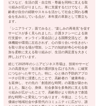
ビスなど、生活の質・自立性・尊厳を同時に支える取
り組みが広がりました。単に支援するだけでなく、高
齢者が自分の経験やスキルを活かして社会と関わる機
会を生み出している点が、本年度の革新として際立ち
ます。
「シニアライフ」面でみると、“楽しみの再発見”を促す
サービスが多く見られました。介護タクシーによる旅
行支援や、オンライン英会話による国際交流など、身
体機能や環境に左右されず、心の張り合いや生きがい
を取り戻せる場が増加。シニアの知的好奇心や社会参
加を柔軟に支える取り組みが、生活の満足度を大きく
押し上げています。
総じて2025年のシニアビジネス市場は、技術やサービ
スの高度化が「生活者の選択肢を広げる方向」に確実
につながった年でした。特に、心と体の予防的アプロ
ーチが日常に浸透したことで、高齢者の「健康寿命」
を延伸し、その先の「創造的な時間」の基盤が築かれ
ました。脳と心、身体、社会参加を多角的に支える取
り組みが広がったことで、高齢期がより前向きで創造
的な時間へと変化しつつあります。今後は、こうした
価値が地域社会や多世代のコミュニティに広がり、誰