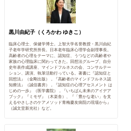
黒川由紀子（くろかわ ゆきこ）
臨床心理士、保健学博士。上智大学名誉教授・黒川由紀
子老年学研究所所長。日本老年臨床心理学会副理事長。
高齢者の心理をテーマに、認知症、うつなどの高齢者や
家族の心理臨床に関わってきた。回想法グループ、自分
史年表作成講座、マインドフルネスの会、コンサルテー
ション、講演、執筆活動行っている。著書に『認知症と
回想法』（金剛出版），『高齢者のマインドフルネス認
知療法』（誠信書房），『認知症の心理アセスメント は
じめの一歩』（医学書院），『いちばん未来のアイデア
ブック』『ミモザ』（木楽舎）、『「豊かな老い」を支
えるやさしさのケアメソッド青梅慶友病院の現場から』
（誠文堂新光社）など。