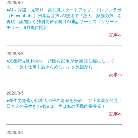
2026/8/7
●AI × 介護・見守り 高知発スタートアップ、イレブンラボ
（ElevenLabs）日本語音声×AI技術で「故人・家族の声」を
再現。認知症や独居高齢者向けAI通話サービス「リリーメ
モリー」8月提供開始
記事へ
2026/8/6
●京都府立医科大学・行政ら23名が参画 認知症になって
も、「旅も仕事もあきらめない」を旅館から
記事へ
2026/8/5
●厚生労働省が日本人の平均寿命を発表。 大正製薬が発見！
日本人の長生きの秘訣は、実はあの国民的栄養素！
記事へ
2026/8/4