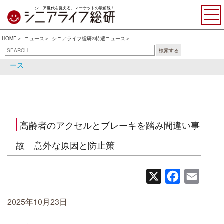
シニア世代を捉える、マーケットの最前線！
HOME
ニュース
シニアライフ総研®特選ニュース
検索する
シニアライフ総研®特選ニュ
シニア関連ニュース
ース
高齢者のアクセルとブレーキを踏み間違い事
故 意外な原因と防止策
X
Facebook
Email
2025年10月23日