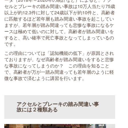
セルとブレーキの踏み間違い事故は10万人当たり75歳
以上が約12.3件に対して24歳以下が約10件と、高齢者
に匹敵するほど若年層も踏み間違い事故を起こしてい
ますが、若年層が踏み間違っても悲惨な事故になるケ
ースは極めて低いのに対して、高齢者が踏み間違いを
すると、高い確率で死亡事故となってしまっているの
です。
この理由については「認知機能の低下」が原因とされ
ておりますが、なぜ高齢者が踏み間違いをすると悲惨
な事故になってしまうのか？ この理由を知ること
で、高齢者が万が一踏み間違っても若年層のように軽
微な事故で済むように講習を行います。
アクセルとブレーキの踏み間違い事
故には２種類ある