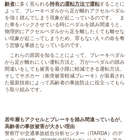
齢者
に多く見られる
特有の運転方法で運転
することに
よって、ブレーキペダルから足が離れアクセルペダル
を強く踏んでしまう現象が起こっているのです。 ま
た車をバックさせている時にペダルを踏み間違うと、
物理的にアクセルペダルから足を離したくても離せな
い現象が起こってしまうため、罪もない人々の命を奪
う悲惨な事故となっているのです。
これらの原因を知ることによって、ブレーキペダル
から足が離れにくい運転方法と、万が一ペダルの踏み
間違いをしても被害を最小限に軽減できる運転方法、
そしてサポカー（衝突被害軽減ブレーキ）が装着され
た最新技術によって高齢者の事故防止に役立ってもら
う取り組みです。
若年層もアクセルとブレーキを踏み間違っているが、
高齢者の事故被害が大きい理由
警察庁や交通事故総合分析センター（ITARDA）のデ
ータ（2018年～2020年の統計など）によると、アク