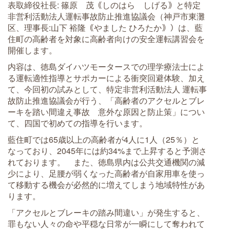
表取締役社⾧: 篠原 茂｟しのはら しげる｠と特定
非営利活動法人運転事故防止推進協議会（神戸市東灘
区、理事長:山下 裕隆｟やました ひろたか｠）は、藍
住町の高齢者を対象に高齢者向けの安全運転講習会を
開催します。
内容は、徳島ダイハツモータースでの理学療法士によ
る運転適性指導とサポカーによる衝突回避体験、加え
て、今回初の試みとして、特定非営利活動法人 運転事
故防止推進協議会が行う、「高齢者のアクセルとブレ
ーキを踏い間違え事故 意外な原因と防止策」につい
て、四国で初めての指導を行います。
藍住町では65歳以上の高齢者が4人に1人（25％）と
なっており、2045年には約34%まで上昇すると予測さ
れております。 また、徳島県内は公共交通機関の減
少により、足腰が弱くなった高齢者が自家用車を使っ
て移動する機会が必然的に増えてしまう地域特性があ
ります。
「アクセルとブレーキの踏み間違い」が発生すると、
罪もない人々の命や平穏な日常が一瞬にして奪われて