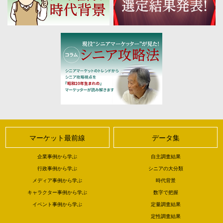
マーケット最前線
データ集
企業事例から学ぶ
自主調査結果
行政事例から学ぶ
シニアの大分類
メディア事例から学ぶ
時代背景
キャラクター事例から学ぶ
数字で把握
イベント事例から学ぶ
定量調査結果
定性調査結果