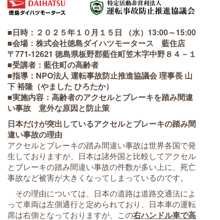
■日時：２０２５年１０月１５日 （水）13:00～15:00
■会場：株式会社徳島ダイハツモータース 藍住店
〒771-12621 徳島県板野郡藍住町笠木字中野８４－１
■受講者：藍住町の高齢者
■指導：NPO法人 運転事故防止推進協議会 理事長 山
下 裕隆（やました ひろたか）
■実施内容：高齢者のアクセルとブレーキを踏み間違
い事故 意外な原因と防止策
日本だけが突出しているアクセルとブレーキの踏み間
違い事故の理由
アクセルとブレーキの踏み間違い事故は世界各国で発
生しておりますが、日本は諸外国と比較してアクセル
とブレーキの踏み間違い事故の件数が多い上に、死亡
事故など被害が大きくなってしまっているのです。
その理由については、日本の道路は道路交通法によ
って車両は左側通行と定められており、日本車の運転
席は右側となっておりますが、この
右ハンドル車で高