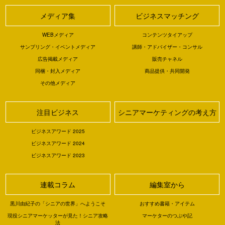
メディア集
ビジネスマッチング
WEBメディア
コンテンツタイアップ
サンプリング・イベントメディア
講師・アドバイザー・コンサル
広告掲載メディア
販売チャネル
同梱・封入メディア
商品提供・共同開発
その他メディア
注目ビジネス
シニアマーケティングの考え方
ビジネスアワード 2025
ビジネスアワード 2024
ビジネスアワード 2023
連載コラム
編集室から
黒川由紀子の「シニアの世界」へようこそ
おすすめ書籍・アイテム
現役シニアマーケッターが見た！シニア攻略
マーケターのつぶや記
法