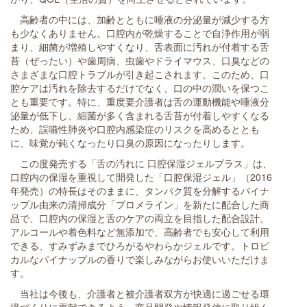
高齢者の中には、加齢とともに唾液の分泌量が減少する方
も少なくありません。口腔内が乾燥することで自浄作用が弱
まり、細菌が増殖しやすくなり、舌表面に汚れが付着する舌
苔（ぜったい）や歯周病、虫歯やドライマウス、口臭などの
さまざまな口腔トラブルが引き起こされます。このため、口
腔ケアは汚れを除去するだけでなく、口の中の潤いを保つこ
とも重要です。特に、重度要介護者は舌の運動機能や唾液分
泌量が低下し、細菌が多く含まれる舌苔が付着しやすくなる
ため、誤嚥性肺炎や口腔内感染症のリスクを高めるととも
に、味覚が鈍くなったり口臭の原因になったりします。
この度発売する「舌の汚れに 口腔保湿ジェルプラス」は、
口腔内の保湿を重視して開発した「口腔保湿ジェル」（2016
年発売）の特長はそのままに、タンパク質を分解するパイナ
ップル由来の清掃成分「ブロメライン」を新たに配合した商
品で、口腔内の保湿と舌のケアの両立を目指した配合設計。
アルコールや着色料など無添加で、高齢者でも安心して利用
できる、すみずみまでひろがるやわらかジェルです。トロピ
カルなパイナップルの香りで楽しみながらお使いいただけま
す。
当社は今後も、介護者と被介護者双方が快適に過ごせる環