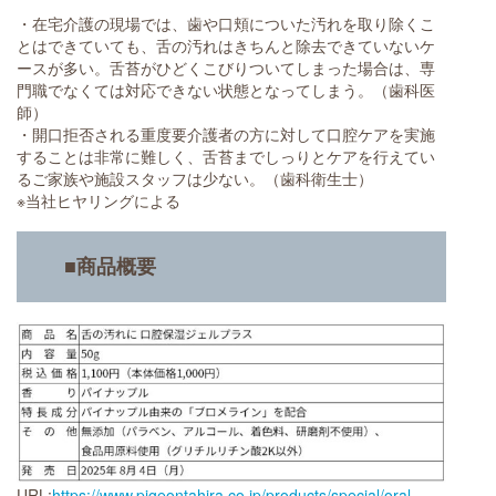
・在宅介護の現場では、歯や口頬についた汚れを取り除くこ
とはできていても、舌の汚れはきちんと除去できていないケ
ースが多い。舌苔がひどくこびりついてしまった場合は、専
門職でなくては対応できない状態となってしまう。（歯科医
師）
・開口拒否される重度要介護者の方に対して口腔ケアを実施
することは非常に難しく、舌苔までしっりとケアを行えてい
るご家族や施設スタッフは少ない。（歯科衛生士）
※当社ヒヤリングによる
■商品概要
URL:
https://www.pigeontahira.co.jp/products/special/oral-