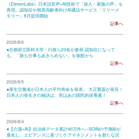
（ElevenLabs）日本語音声×AI技術で「故人・家族の声」を
再現。認知症や独居高齢者向けAI通話サービス「リリーメ
モリー」8月提供開始
記事へ
2026/8/6
●京都府立医科大学・行政ら23名が参画 認知症になって
も、「旅も仕事もあきらめない」を旅館から
記事へ
2026/8/5
●厚生労働省が日本人の平均寿命を発表。 大正製薬が発見！
日本人の長生きの秘訣は、実はあの国民的栄養素！
記事へ
2026/8/4
●【介護×AI】自治体データ累計90万件へ─SOINの予測AIが
進化し、エビデンスに基づくケアマネジメントを新たな次