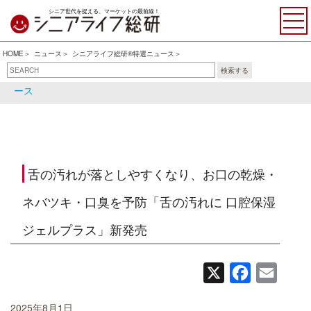
シニア世代を捉える、マーケットの最前線！
HOME
ニュース
シニアライフ総研®特選ニュース
検索する
シニアライフ総研®特選ニュ
シニア関連ニュース
ース
舌の汚れが落としやすくなり、お口の乾燥・
ネバツキ・口臭を予防「舌の汚れに 口腔保湿
ジェルプラス」新発売
X
Facebook
Email
2025年8月1日