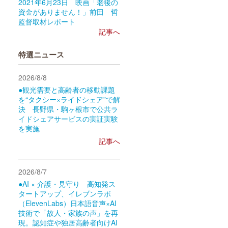
2021年6月23日 映画「老後の
資金がありません！」前田 哲
監督取材レポート
記事へ
特選ニュース
2026/8/8
●観光需要と高齢者の移動課題
を“タクシー×ライドシェア”で解
決 長野県・駒ヶ根市で公共ラ
イドシェアサービスの実証実験
を実施
記事へ
2026/8/7
●AI × 介護・見守り 高知発ス
タートアップ、イレブンラボ
（ElevenLabs）日本語音声×AI
技術で「故人・家族の声」を再
現。認知症や独居高齢者向けAI