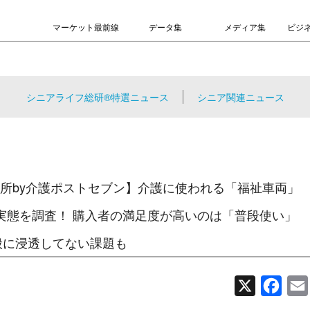
マーケット最前線
データ集
メディア集
ビジ
シニアライフ総研®特選ニュース
シニア関連ニュース
所by介護ポストセブン】介護に使われる「福祉車両」
実態を調査！ 購入者の満足度が高いのは「普段使い」
般に浸透してない課題も
X
Face