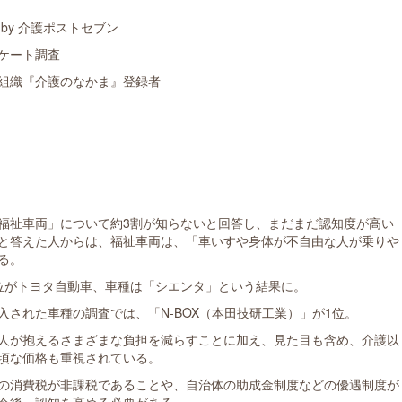
by 介護ポストセブン
ケート調査
組織『介護のなかま』登録者
福祉車両」について約3割が知らないと回答し、まだまだ認知度が高い
と答えた人からは、福祉車両は、「車いすや身体が不自由な人が乗りや
る。
位がトヨタ自動車、車種は「シエンタ」という結果に。
された車種の調査では、「N-BOX（本田技研工業）」が1位。
人が抱えるさまざまな負担を減らすことに加え、見た目も含め、介護以
頃な価格も重視されている。
の消費税が非課税であることや、自治体の助成金制度などの優遇制度が