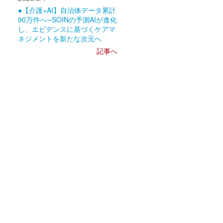
●【介護×AI】自治体データ累計
90万件へ─SOINの予測AIが進化
し、エビデンスに基づくケアマ
ネジメントを新たな次元へ
記事へ