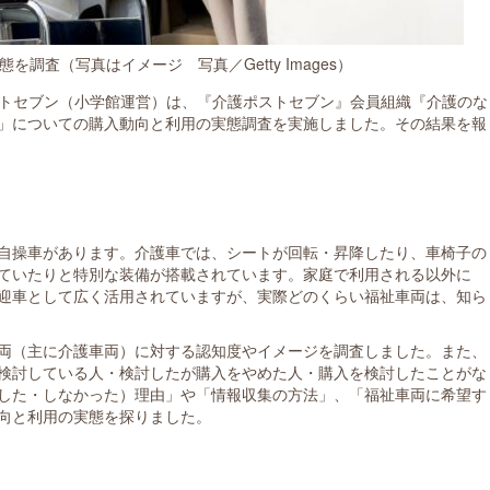
を調査（写真はイメージ 写真／Getty Images）
ストセブン（小学館運営）は、『介護ポストセブン』会員組織『介護のな
」についての購入動向と利用の実態調査を実施しました。その結果を報
自操車があります。介護車では、シートが回転・昇降したり、車椅子の
ていたりと特別な装備が搭載されています。家庭で利用される以外に
迎車として広く活用されていますが、実際どのくらい福祉車両は、知ら
両（主に介護車両）に対する認知度やイメージを調査しました。また、
検討している人・検討したが購入をやめた人・購入を検討したことがな
した・しなかった）理由」や「情報収集の方法」、「福祉車両に希望す
向と利用の実態を探りました。