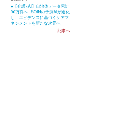
●【介護×AI】自治体データ累計
90万件へ─SOINの予測AIが進化
し、エビデンスに基づくケアマ
ネジメントを新たな次元へ
記事へ