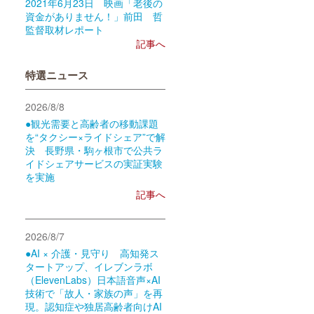
2021年6月23日 映画「老後の
資金がありません！」前田 哲
監督取材レポート
記事へ
特選ニュース
2026/8/8
●観光需要と高齢者の移動課題
を“タクシー×ライドシェア”で解
決 長野県・駒ヶ根市で公共ラ
イドシェアサービスの実証実験
を実施
記事へ
2026/8/7
●AI × 介護・見守り 高知発ス
タートアップ、イレブンラボ
（ElevenLabs）日本語音声×AI
技術で「故人・家族の声」を再
現。認知症や独居高齢者向けAI