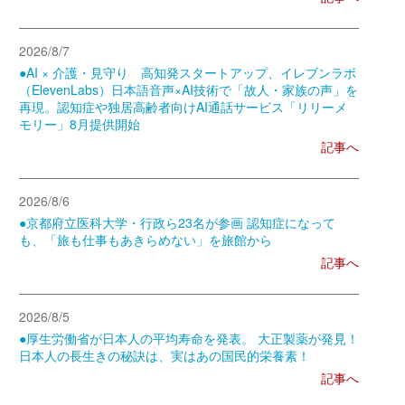
2026/8/7
●AI × 介護・見守り 高知発スタートアップ、イレブンラボ
（ElevenLabs）日本語音声×AI技術で「故人・家族の声」を
再現。認知症や独居高齢者向けAI通話サービス「リリーメ
モリー」8月提供開始
記事へ
2026/8/6
●京都府立医科大学・行政ら23名が参画 認知症になって
も、「旅も仕事もあきらめない」を旅館から
記事へ
2026/8/5
●厚生労働省が日本人の平均寿命を発表。 大正製薬が発見！
日本人の長生きの秘訣は、実はあの国民的栄養素！
記事へ