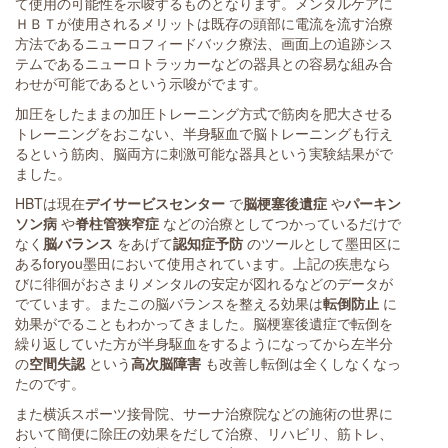
て使用の可能性を示唆するものとなります。メンタルケアに
ＨＢＴが使用されるメリットは既存の頭部に電流を流す治療
方法であるニューロフィードバック療法、画面上の追跡シス
テムであるニューロトラッカーなどの器具との容易な組み合
わせが可能であるという示唆がでます。
加圧をしたままの加圧トレーニング方式で筋肉を肥大させる
トレーニングをおこない、半身駆血で脳トレーニングも行え
るという筋肉、脳両方に刺激可能な器具という実験結果がで
ました。
HBTは現在
デイサービスセンター
で
脳梗塞後遺症
や
パーキン
ソン病
や
脊柱管狭窄症
などの治療としてつかっているだけで
なく
脳バランス
をあげて
認知症予防
のツールとして墨田区に
あるforyou墨田において使用されています。上記の疾患なら
びに徘徊がおさまりメンタルの安定が図れるなどのデータが
でています。またこの脳バランスを整える効果は
転倒防止
に
効果がでることもわかってきました。脳梗塞後遺症で転倒を
繰り返していた方が半身駆血をするようになってから左半分
の
空間失認
という
高次脳障害
も改善し転倒は全くしなくなっ
たのです。
また横浜スポーツ接骨院、サーナ治療院などの施術の世界に
おいて簡便に除圧の効果をだして治療、リハビリ、筋トレ、