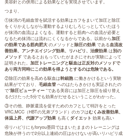
美容針との併用による効果などを実現させています。
つまり、
①抹消の毛細血管を賦活する効果はカフをまいて加圧と除圧
をくりかえしながら運動するよりむしろじっとしていたほう
が抹消の血流はよくなる。運動すると筋肉への血流が必要と
なるため抹消には流れにくくなるからである。以前から
加圧
の効果である筋肉肥大
のメソッドと
除圧の効果
である
血流改
善効果、アンチエイジング効果、リハビリ、治療効果
は
別の
メソッド
であるとおもっていたがまさにそれが実験によって
証明された。
加圧トレーニングと駆血は正反対のメソッドで
あり両方同時にこの効果を得ようとするのは危険である。
②除圧の効果を高める駆血は
幹細胞
に働きかけるという実験
結果がでており、
毛細血管
へのはたらきかけも実証されたの
で”
除圧ビューティー
”である美容には加圧と除圧を繰り替え
るだけたった5分でも効果がだせるということがわかった。
③その他、静脈還流を促すためのカフとして特許をとった
VRC,MCC（HBTの兄弟ブランド）のカフは
むくみ改善効果、
体温上昇、代謝アップ効果
も高く
ダイエット
効果も高い
④リハビリにもforyou墨田ではまいたままのトレーニングは
危険が伴うので2分以上連続の圧はかけないが高いリハビリ成