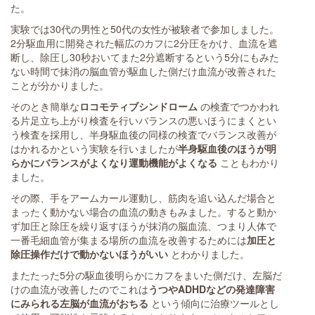
た。
実験では30代の男性と50代の女性が被験者で参加しました。
2分駆血用に開発された幅広のカフに2分圧をかけ、血流を遮
断し、除圧し30秒おいてまた2分遮断するという5分にもみた
ない時間で抹消の脳血管が駆血した側だけ血流が改善された
ことが分かりました。
そのとき簡単な
ロコモティブシンドローム
の検査でつかわれ
る片足立ち上がり検査を行いバランスの悪いほうにまくとい
う検査を採用し、半身駆血後の同様の検査でバランス改善が
はかれるかという実験を行いましたが
半身駆血後のほうが明
らかにバランスがよくなり運動機能がよくなる
こともわかり
ました。
その際、手をアームカール運動し、筋肉を追い込んだ場合と
まったく動かない場合の血流の動きもみました。すると動か
ず加圧と除圧を繰り返すほうが抹消の脳血流、つまり人体で
一番毛細血管が集まる場所の血流を改善するためには
加圧と
除圧操作だけで動かないほうがいい
とわかりました。
またたった5分の駆血後明らかにカフをまいた側だけ、左脳だ
けの血流が改善したのでこれは
うつやADHDなどの発達障害
にみられる左脳が血流がおちる
という傾向に治療ツールとし