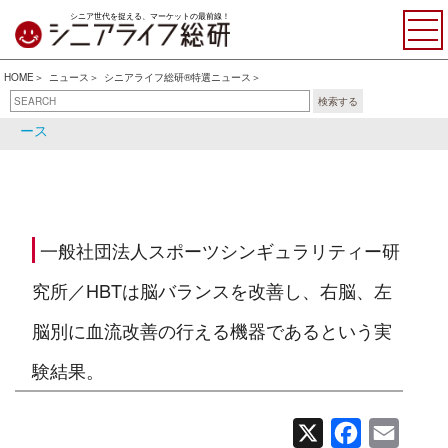
シニア世代を捉える、マーケットの最前線！
HOME
ニュース
シニアライフ総研®特選ニュース
検索する
シニアライフ総研®特選ニュ
シニア関連ニュース
ース
一般社団法人スポーツシンギュラリティー研
究所／​HBTは脳バランスを改善し、右脳、左
脳別に血流改善の行える機器であるという実
験結果。
X
Facebook
Email