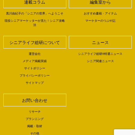
連載コラム
編集室から
黒川由紀子の「シニアの世界」へようこそ
おすすめ書籍・アイテム
現役シニアマーケッターが見た！シニア攻略
マーケターのつぶや記
法
シニアライフ総研について
ニュース
運営会社
シニアライフ総研®特選ニュース
メディア掲載実績
シニア関連ニュース
サイトポリシー
プライバシーポリシー
サイトマップ
お問い合わせ
リサーチ
プランニング
掲載・取材
その他