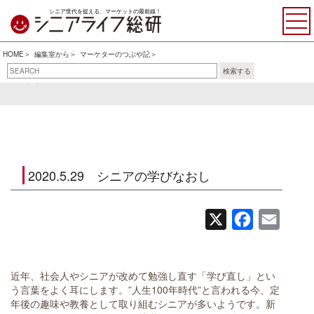
シニア世代を捉える、マーケットの最前線！
HOME
編集室から
マーケターのつぶや記
検索する
おすすめ書籍・アイテム
マーケターのつぶや記
2020.5.29 シニアの学びなおし
X
Facebook
Email
近年、社会人やシニアが改めて勉強し直す「学び直し」とい
う言葉をよく耳にします。”人生100年時代”と言われる今、定
年後の趣味や教養として取り組むシニアが多いようです。新