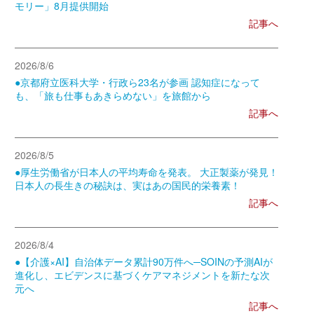
モリー」8月提供開始
記事へ
2026/8/6
●京都府立医科大学・行政ら23名が参画 認知症になって
も、「旅も仕事もあきらめない」を旅館から
記事へ
2026/8/5
●厚生労働省が日本人の平均寿命を発表。 大正製薬が発見！
日本人の長生きの秘訣は、実はあの国民的栄養素！
記事へ
2026/8/4
●【介護×AI】自治体データ累計90万件へ─SOINの予測AIが
進化し、エビデンスに基づくケアマネジメントを新たな次
元へ
記事へ