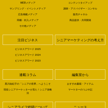
WEBメディア
コンテンツタイアップ
サンプリング・イベントメディア
講師・アドバイザー・コンサル
広告掲載メディア
販売チャネル
同梱・封入メディア
商品提供・共同開発
その他メディア
注目ビジネス
シニアマーケティングの考え方
ビジネスアワード 2025
ビジネスアワード 2024
ビジネスアワード 2023
連載コラム
編集室から
黒川由紀子の「シニアの世界」へようこそ
おすすめ書籍・アイテム
現役シニアマーケッターが見た！シニア攻略
マーケターのつぶや記
法
シニアライフ総研について
ニュース