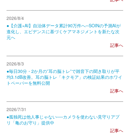
2026/8/4
●【介護×AI】自治体データ累計90万件へ─SOINの予測AIが
進化し、エビデンスに基づくケアマネジメントを新たな次
元へ
記事へ
2026/8/3
●毎日30分・2か月の”耳の脳トレ”で雑音下の聞き取りが平
均3.1dB改善。耳の脳トレ「キクモア」の検証結果のホワイ
トペーパーを無料公開
記事へ
2026/7/31
●孤独死は他人事じゃない──カメラを使わない見守りアプ
リ「亀のお守り」提供中
記事へ