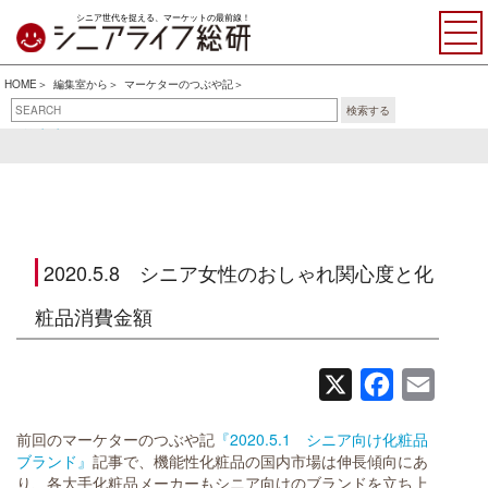
シニア世代を捉える、マーケットの最前線！
HOME
編集室から
マーケターのつぶや記
検索する
おすすめ書籍・アイテム
マーケターのつぶや記
2020.5.8 シニア女性のおしゃれ関心度と化
粧品消費金額
X
Facebook
Email
前回のマーケターのつぶや記
『2020.5.1 シニア向け化粧品
ブランド』
記事で、機能性化粧品の国内市場は伸長傾向にあ
り、各大手化粧品メーカーもシニア向けのブランドを立ち上