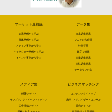
マーケット最前線
データ集
企業事例から学ぶ
自主調査結果
行政事例から学ぶ
シニアの大分類
メディア事例から学ぶ
時代背景
キャラクター事例から学ぶ
数字で把握
イベント事例から学ぶ
定量調査結果
定性調査結果
データリンク集
メディア集
ビジネスマッチング
WEBメディア
コンテンツタイアップ
サンプリング・イベントメディア
講師・アドバイザー・コンサル
広告掲載メディア
販売チャネル
同梱・封入メディア
商品提供・共同開発