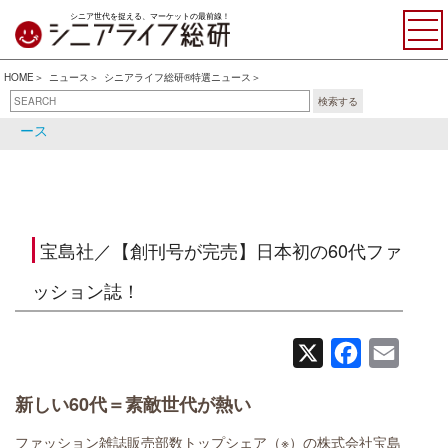
シニア世代を捉える、マーケットの最前線！
HOME
ニュース
シニアライフ総研®特選ニュース
検索する
シニアライフ総研®特選ニュ
シニア関連ニュース
ース
宝島社／【創刊号が完売】日本初の60代ファ
ッション誌！
X
Facebook
Email
新しい60代＝素敵世代が熱い
ファッション雑誌販売部数トップシェア（※）の株式会社宝島