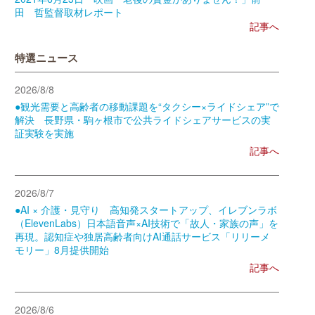
田 哲監督取材レポート
記事へ
特選ニュース
2026/8/8
●観光需要と高齢者の移動課題を“タクシー×ライドシェア”で
解決 長野県・駒ヶ根市で公共ライドシェアサービスの実
証実験を実施
記事へ
2026/8/7
●AI × 介護・見守り 高知発スタートアップ、イレブンラボ
（ElevenLabs）日本語音声×AI技術で「故人・家族の声」を
再現。認知症や独居高齢者向けAI通話サービス「リリーメ
モリー」8月提供開始
記事へ
2026/8/6