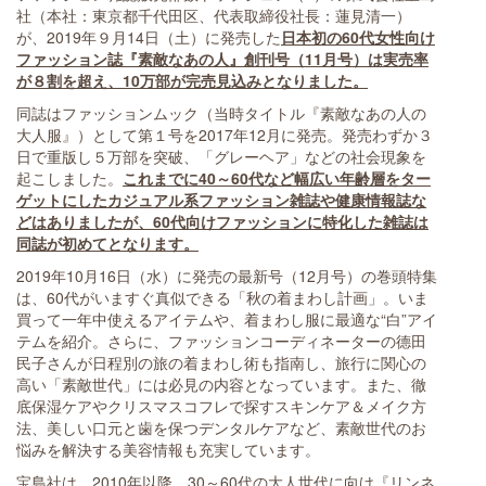
社（本社：東京都千代田区、代表取締役社長：蓮見清一）
が、2019年９月14日（土）に発売した
日本初の60代女性向け
ファッション誌『素敵なあの人』創刊号（11月号）は実売率
が８割を超え、10万部が完売見込みとなりました。
同誌はファッションムック（当時タイトル『素敵なあの人の
大人服』）として第１号を2017年12月に発売。発売わずか３
日で重版し５万部を突破、「グレーヘア」などの社会現象を
起こしました。
これまでに40～60代など幅広い年齢層をター
ゲットにしたカジュアル系ファッション雑誌や健康情報誌な
どはありましたが、60代向けファッションに特化した雑誌は
同誌が初めてとなります。
2019年10月16日（水）に発売の最新号（12月号）の巻頭特集
は、60代がいますぐ真似できる「秋の着まわし計画」。いま
買って一年中使えるアイテムや、着まわし服に最適な“白”アイ
テムを紹介。さらに、ファッションコーディネーターの德田
民子さんが日程別の旅の着まわし術も指南し、旅行に関心の
高い「素敵世代」には必見の内容となっています。また、徹
底保湿ケアやクリスマスコフレで探すスキンケア＆メイク方
法、美しい口元と歯を保つデンタルケアなど、素敵世代のお
悩みを解決する美容情報も充実しています。
宝島社は、2010年以降、30～60代の大人世代に向け『リンネ