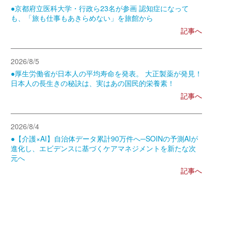
●京都府立医科大学・行政ら23名が参画 認知症になって
も、「旅も仕事もあきらめない」を旅館から
記事へ
2026/8/5
●厚生労働省が日本人の平均寿命を発表。 大正製薬が発見！
日本人の長生きの秘訣は、実はあの国民的栄養素！
記事へ
2026/8/4
●【介護×AI】自治体データ累計90万件へ─SOINの予測AIが
進化し、エビデンスに基づくケアマネジメントを新たな次
元へ
記事へ