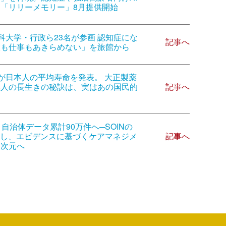
「リリーメモリー」8月提供開始
科大学・行政ら23名が参画 認知症にな
記事へ
旅も仕事もあきらめない」を旅館から
が日本人の平均寿命を発表。 大正製薬
記事へ
本人の長生きの秘訣は、実はあの国民的
】自治体データ累計90万件へ─SOINの
記事へ
化し、エビデンスに基づくケアマネジメ
な次元へ