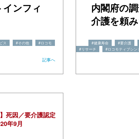
トインフィ
内閣府の調
介護を頼み
ビス
#その他
#ロコモ
#健康寿命
#要介護
#リサーチ
#ロコモティブシン
記事へ
】死因／要介護認定
20年9月