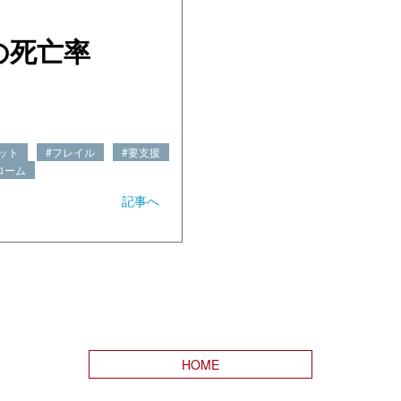
の死亡率
ット
#フレイル
#要支援
ローム
記事へ
HOME