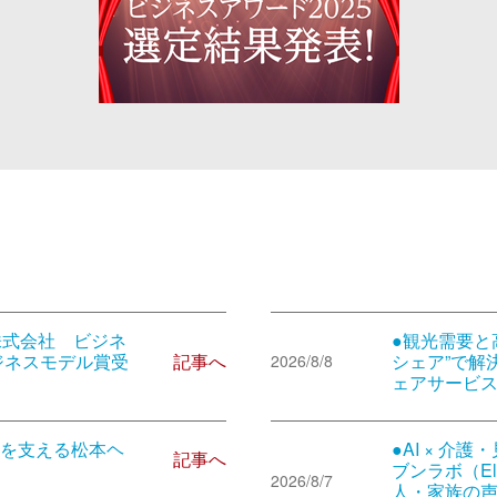
株式会社 ビジネ
●観光需要と
記事へ
ジネスモデル賞受
シェア”で解
2026/8/8
ェアサービ
を支える松本ヘ
●AI × 
記事へ
ブンラボ（El
2026/8/7
人・家族の声