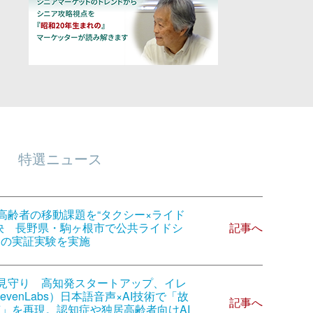
特選ニュース
高齢者の移動課題を“タクシー×ライド
記事へ
決 長野県・駒ヶ根市で公共ライドシ
スの実証実験を実施
介護・見守り 高知発スタートアップ、イレ
evenLabs）日本語音声×AI技術で「故
記事へ
」を再現。認知症や独居高齢者向けAI