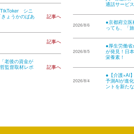
通話サービス
kToker シニ
記事へ
「きょうかのばあ
●京都府立医
2026/8/6
っても、「
記事へ
●厚生労働省
が発見！日
2026/8/5
栄養素！
映画「老後の資金が
記事へ
哲監督取材レポ
●【介護×AI
予測AIが進
2026/8/4
ントを新た