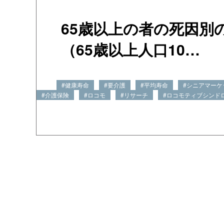
65歳以上の者の死因別
（65歳以上人口10…
#健康寿命
#要介護
#平均寿命
#シニアマーケ
#介護保険
#ロコモ
#リサーチ
#ロコモティブシンド