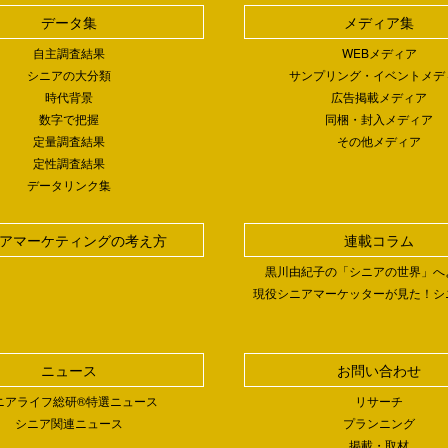
データ集
メディア集
自主調査結果
WEBメディア
シニアの大分類
サンプリング・イベントメデ
時代背景
広告掲載メディア
数字で把握
同梱・封入メディア
定量調査結果
その他メディア
定性調査結果
データリンク集
アマーケティングの考え方
連載コラム
黒川由紀子の「シニアの世界」へ
現役シニアマーケッターが見た！シ
ニュース
お問い合わせ
ニアライフ総研®特選ニュース
リサーチ
シニア関連ニュース
プランニング
掲載・取材