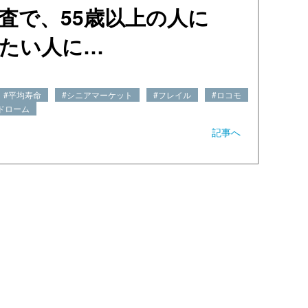
査で、55歳以上の人に
たい人に…
#平均寿命
#シニアマーケット
#フレイル
#ロコモ
ドローム
記事へ