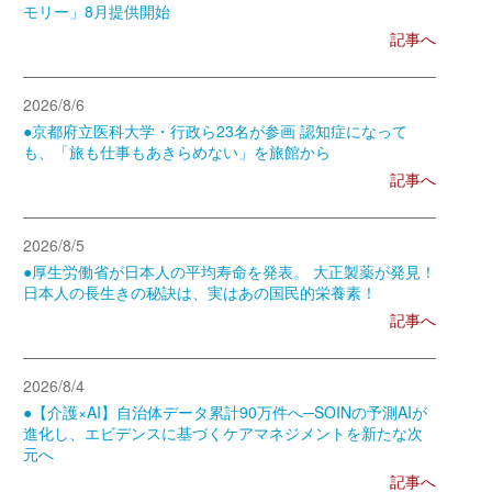
モリー」8月提供開始
記事へ
2026/8/6
●京都府立医科大学・行政ら23名が参画 認知症になって
も、「旅も仕事もあきらめない」を旅館から
記事へ
2026/8/5
●厚生労働省が日本人の平均寿命を発表。 大正製薬が発見！
日本人の長生きの秘訣は、実はあの国民的栄養素！
記事へ
2026/8/4
●【介護×AI】自治体データ累計90万件へ─SOINの予測AIが
進化し、エビデンスに基づくケアマネジメントを新たな次
元へ
記事へ