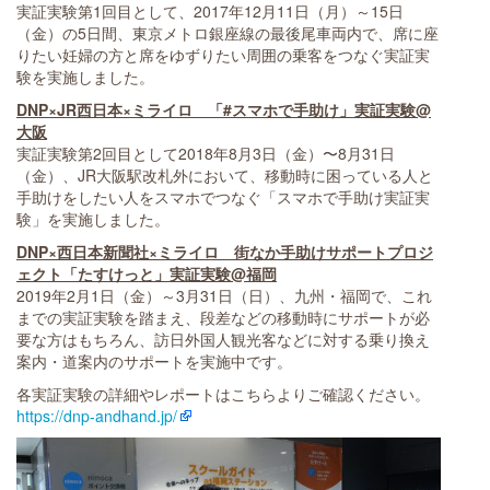
実証実験第1回目として、2017年12月11日（月）～15日
（金）の5日間、東京メトロ銀座線の最後尾車両内で、席に座
りたい妊婦の方と席をゆずりたい周囲の乗客をつなぐ実証実
験を実施しました。
DNP×JR西日本×ミライロ 「#スマホで手助け」実証実験@
大阪
実証実験第2回目として2018年8月3日（金）〜8月31日
（金）、JR大阪駅改札外において、移動時に困っている人と
手助けをしたい人をスマホでつなぐ「スマホで手助け実証実
験」を実施しました。
DNP×西日本新聞社×ミライロ 街なか手助けサポートプロジ
ェクト「たすけっと」実証実験@福岡
2019年2月1日（金）～3月31日（日）、九州・福岡で、これ
までの実証実験を踏まえ、段差などの移動時にサポートが必
要な方はもちろん、訪日外国人観光客などに対する乗り換え
案内・道案内のサポートを実施中です。
各実証実験の詳細やレポートはこちらよりご確認ください。
https://dnp-andhand.jp/