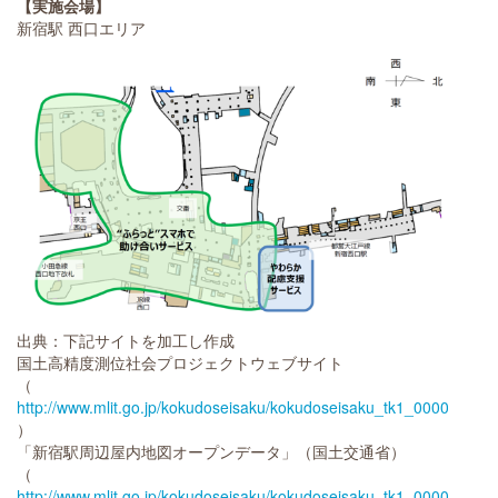
【実施会場】
新宿駅 西口エリア
出典：下記サイトを加工し作成
国土高精度測位社会プロジェクトウェブサイト
（
http://www.mlit.go.jp/kokudoseisaku/kokudoseisaku_tk1_000091.htm
）
「新宿駅周辺屋内地図オープンデータ」（国土交通省）
（
http://www.mlit.go.jp/kokudoseisaku/kokudoseisaku_tk1_000091.htm