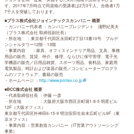
す。2017年7月時点で同資格の受講者は2万3千人、合格者1万
7千人を突破しております。
■プラス株式会社ジョインテックスカンパニー 概要
・カンパニー代表者 ：カンパニープレジデント 淺野紀美夫
（プラス株式会社 取締役副社長）
・所在地 ：東京都千代田区永田町2丁目13番10号 プルデ
ンシャルタワー12階・13階
・事業内容 ：家具、オフィスインテリア用品、文具、事務
用品の販売、賃貸、仲介、修理、ならびに保守管理、電子光
学機器の販売／日用品雑貨、スポーツ用品、食料品、家庭用
電気製品、時計および楽器の販売／コンピュータープログラ
ムのソフトウェア、書籍の販売
・ホームページ ：
http://www.jointex.co.jp
■BCC株式会社 概要
・代表取締役社長 ：伊藤 一彦
・所在地 ：大阪府大阪市西区京町堀1-8-5 明星ビル
12F（大阪オフィス）
東京都千代田区外神田6-15-9 明治安田生命末広町ビル9F（東
京オフィス）
・事業内容 ：営業創造カンパニー（IT営業アウトソーシング
事業）