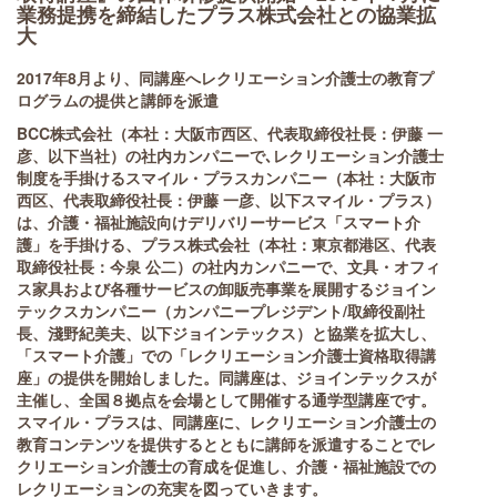
業務提携を締結したプラス株式会社との協業拡
大
2017年8月より、同講座へレクリエーション介護士の教育プ
ログラムの提供と講師を派遣
BCC株式会社（本社：大阪市西区、代表取締役社長：伊藤 一
彦、以下当社）の社内カンパニーで､レクリエーション介護士
制度を手掛けるスマイル・プラスカンパニー（本社：大阪市
西区、代表取締役社長：伊藤 一彦、以下スマイル・プラス）
は、介護・福祉施設向けデリバリーサービス「スマート介
護」を手掛ける、プラス株式会社（本社：東京都港区、代表
取締役社長：今泉 公二）の社内カンパニーで、文具・オフィ
ス家具および各種サービスの卸販売事業を展開するジョイン
テックスカンパニー（カンパニープレジデント/取締役副社
長、淺野紀美夫、以下ジョインテックス）と協業を拡大し、
「スマート介護」での「レクリエーション介護士資格取得講
座」の提供を開始しました。同講座は、ジョインテックスが
主催し、全国８拠点を会場として開催する通学型講座です。
スマイル・プラスは、同講座に、レクリエーション介護士の
教育コンテンツを提供するとともに講師を派遣することでレ
クリエーション介護士の育成を促進し、介護・福祉施設での
レクリエーションの充実を図っていきます。