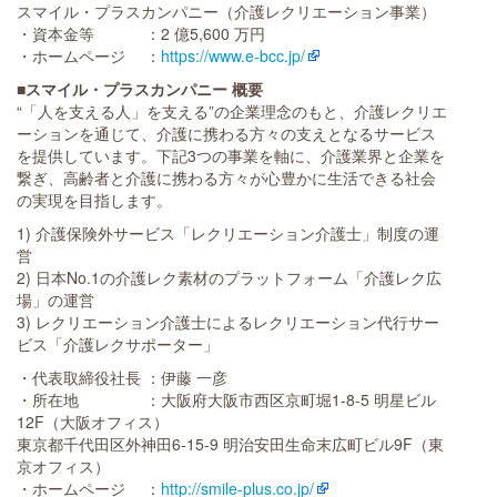
スマイル・プラスカンパニー（介護レクリエーション事業）
・資本金等 ：2 億5,600 万円
・ホームページ ：
https://www.e-bcc.jp/
■スマイル・プラスカンパニー 概要
“「人を支える人」を支える”の企業理念のもと、介護レクリエ
ーションを通じて、介護に携わる方々の支えとなるサービス
を提供しています。下記3つの事業を軸に、介護業界と企業を
繋ぎ、高齢者と介護に携わる方々が心豊かに生活できる社会
の実現を目指します。
1) 介護保険外サービス「レクリエーション介護士」制度の運
営
2) 日本No.1の介護レク素材のプラットフォーム「介護レク広
場」の運営
3) レクリエーション介護士によるレクリエーション代行サー
ビス「介護レクサポーター」
・代表取締役社長 ：伊藤 一彦
・所在地 ：大阪府大阪市西区京町堀1-8-5 明星ビル
12F（大阪オフィス）
東京都千代田区外神田6-15-9 明治安田生命末広町ビル9F（東
京オフィス）
・ホームページ ：
http://smile-plus.co.jp/