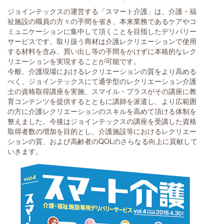
ジョインテックスの運営する「スマート介護」は、介護・福
祉施設の職員の方々の手間を省き、本来業務であるケアやコ
ミュニケーションに集中して頂くことを目指したデリバリー
サービスです。取り扱う商材は介護レクリエーションで使用
する材料を含み、買い出し等の手間をかけずに本格的なレク
リエーションを実現することが可能です。
今般、介護現場におけるレクリエーションの質をより高める
べく、ジョインテックスにて通学型のレクリエーション介護
士の資格取得講座を実施、スマイル・プラスがその講座に教
育コンテンツを提供するとともに講師を派遣し、より広範囲
の方に介護レクリエーションのスキルを高めて頂ける体制を
整えました。今後はジョインテックスの講座を受講した資格
取得者数の増加を目的とし、介護施設等におけるレクリエー
ションの質、および高齢者のQOLのさらなる向上に貢献して
いきます。