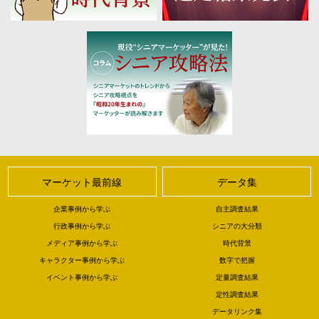
マーケット最前線
データ集
企業事例から学ぶ
自主調査結果
行政事例から学ぶ
シニアの大分類
メディア事例から学ぶ
時代背景
キャラクター事例から学ぶ
数字で把握
イベント事例から学ぶ
定量調査結果
定性調査結果
データリンク集