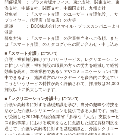
開催場所 ： プラス赤坂オフィス、東北支社、関東支社、東
海支社、中部支社、関西支社、中四国支社、九州支社
対象者 ：「スマート介護」のユーザー（介護施設）、サ
プライヤー、代理店（販売店）の方等
講師 ： BCC株式会社スマイル・プラスカンパニーより
派遣
募集方法 ：「スマート介護」の営業担当者へご依頼、また
は「スマート介護」のカタログからの問い合わせ・申し込み
■「スマート介護」について
介護・福祉施設向けデリバリーサービス。レクリエーション
に忙しい介護・福祉施設の職員の方々の労力を軽減して経営
効率を高め、本来業務であるケアやコミュニケーションに集
中できるよう、施設運営のバックヤードを多角的に支えてい
こうというサービス特性が高く評価されて、採用数は24,000
施設以上に拡大しています。
■「レクリエーション介護士」について
介護や高齢者に対する基礎知識を学び、自分の趣味や特技を
活かした介護レクリエーションを提供できる人財です。当社
が受諾した2013年の経済産業省「多様な『人活』支援サービ
ス創出事業」における成果をもとに創設した認定資格制度を
通じて、介護や高齢者に対する基礎知識と、介護レクリエー
ションを企画・提案・実施するための知識や技術を学びま