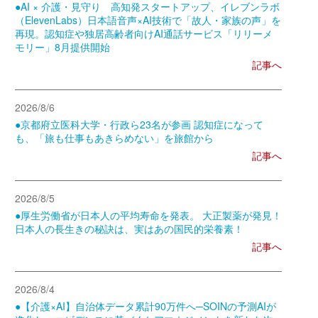
●AI × 介護・見守り 高知発スタートアップ、イレブンラボ
（ElevenLabs）日本語音声×AI技術で「故人・家族の声」を
再現。認知症や独居高齢者向けAI通話サービス「リリーメ
モリー」8月提供開始
記事へ
2026/8/6
●京都府立医科大学・行政ら23名が参画 認知症になって
も、「旅も仕事もあきらめない」を旅館から
記事へ
2026/8/5
●厚生労働省が日本人の平均寿命を発表。 大正製薬が発見！
日本人の長生きの秘訣は、実はあの国民的栄養素！
記事へ
2026/8/4
●【介護×AI】自治体データ累計90万件へ─SOINの予測AIが