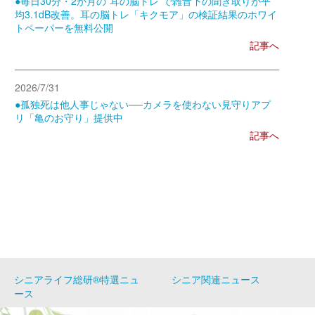
●毎日30分・2か月の”耳の脳トレ”で雑音下の聞き取りが平
均3.1dB改善。耳の脳トレ「キクモア」の検証結果のホワイ
トペーパーを無料公開
記事へ
2026/7/31
●孤独死は他人事じゃない──カメラを使わない見守りアプ
リ「亀のお守り」提供中
記事へ
シニアライフ総研®特選ニュ
シニア関連ニュース
ース