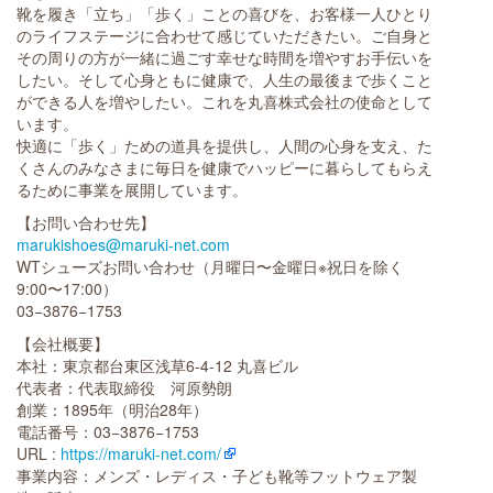
靴を履き「立ち」「歩く」ことの喜びを、お客様一人ひとり
のライフステージに合わせて感じていただきたい。ご自身と
その周りの方が一緒に過ごす幸せな時間を増やすお手伝いを
したい。そして心身ともに健康で、人生の最後まで歩くこと
ができる人を増やしたい。これを丸喜株式会社の使命として
います。
快適に「歩く」ための道具を提供し、人間の心身を支え、た
くさんのみなさまに毎日を健康でハッピーに暮らしてもらえ
るために事業を展開しています。
【お問い合わせ先】
marukishoes@maruki-net.com
WTシューズお問い合わせ（月曜日〜金曜日※祝日を除く
9:00〜17:00）
03−3876−1753
【会社概要】
本社：東京都台東区浅草6-4-12 丸喜ビル
代表者：代表取締役 河原勢朗
創業：1895年（明治28年）
電話番号：03−3876−1753
URL :
https://maruki-net.com/
事業内容：メンズ・レディス・子ども靴等フットウェア製