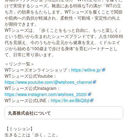
けで実現するシューズ。靴底にある特殊なTの溝が「WTの立
ち方」の効果をもたらします。WTシューズを履くことで関節
や筋肉への負担が軽減され、柔軟性・可動域・安定性の向上
が期待できます。
WTシューズは、「歩くことをもっと自由に、もっと楽しく」
という想いから生まれたシューズブランドです。人生100年時
代を見据え、今のうちから足元から健康を支え、ミドルエイ
ジから始める“100歳まで歩ける身体”を育むパートナーとし
て、日常に寄り添います。
＜リンク一覧＞
WTシューズオンラインショップ：
https://wtline.jp/
WTシューズ公式Youtube：
https://www.youtube.com/@wtshoes_channel
WTシューズ公式Instagram：
https://www.instagram.com/wtshoes_2020/
WTシューズ公式LINE：
https://lin.ee/BkQIbjl
丸喜株式会社について
【ミッション】
生きることは「歩く」こと。