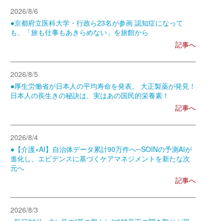
2026/8/6
●京都府立医科大学・行政ら23名が参画 認知症になって
も、「旅も仕事もあきらめない」を旅館から
記事へ
2026/8/5
●厚生労働省が日本人の平均寿命を発表。 大正製薬が発見！
日本人の長生きの秘訣は、実はあの国民的栄養素！
記事へ
2026/8/4
●【介護×AI】自治体データ累計90万件へ─SOINの予測AIが
進化し、エビデンスに基づくケアマネジメントを新たな次
元へ
記事へ
2026/8/3