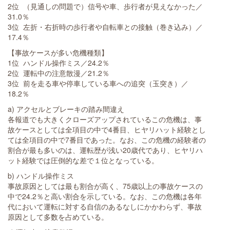
2位 （見通しの問題で）信号や車、歩行者が見えなかった／
31.0％
3位 左折・右折時の歩行者や自転車との接触（巻き込み）／
17.4％
【事故ケースが多い危機種類】
1位 ハンドル操作ミス／24.2％
2位 運転中の注意散漫／21.2％
3位 前を走る車や停車している車への追突（玉突き）／
18.2％
a) アクセルとブレーキの踏み間違え
各報道でも大きくクローズアップされているこの危機は、事
故ケースとしては全項目の中で4番目、ヒヤリハット経験とし
ては全項目の中で7番目であった。なお、この危機の経験者の
割合が最も多いのは、運転歴が浅い20歳代であり、ヒヤリハ
ット経験では圧倒的な差で１位となっている。
b) ハンドル操作ミス
事故原因としては最も割合が高く、75歳以上の事故ケースの
中で24.2％と高い割合を示している。なお、この危機は各年
代において運転に対する自信のあるなしにかかわらず、事故
原因として多数を占めている。