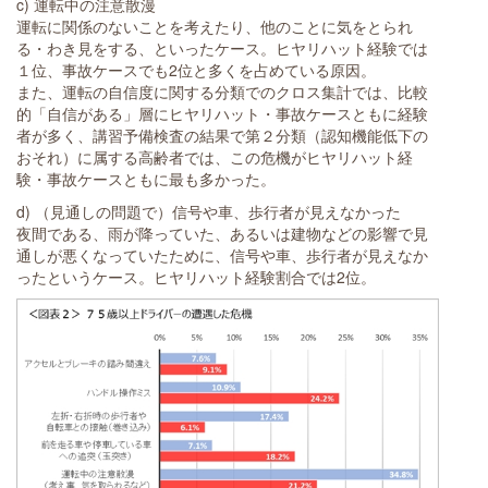
c) 運転中の注意散漫
運転に関係のないことを考えたり、他のことに気をとられ
る・わき見をする、といったケース。ヒヤリハット経験では
１位、事故ケースでも2位と多くを占めている原因。
また、運転の自信度に関する分類でのクロス集計では、比較
的「自信がある」層にヒヤリハット・事故ケースともに経験
者が多く、講習予備検査の結果で第２分類（認知機能低下の
おそれ）に属する高齢者では、この危機がヒヤリハット経
験・事故ケースともに最も多かった。
d) （見通しの問題で）信号や車、歩行者が見えなかった
夜間である、雨が降っていた、あるいは建物などの影響で見
通しが悪くなっていたために、信号や車、歩行者が見えなか
ったというケース。ヒヤリハット経験割合では2位。