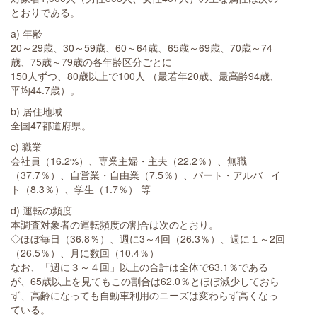
とおりである。
a) 年齢
20～29歳、30～59歳、60～64歳、65歳～69歳、70歳～74
歳、75歳～79歳の各年齢区分ごとに
150人ずつ、80歳以上で100人 （最若年20歳、最高齢94歳、
平均44.7歳）。
b) 居住地域
全国47都道府県。
c) 職業
会社員（16.2%）、専業主婦・主夫（22.2％）、無職
（37.7％）、自営業・自由業（7.5％）、パート・アルバ イ
ト（8.3％）、学生（1.7％） 等
d) 運転の頻度
本調査対象者の運転頻度の割合は次のとおり。
◇ほぼ毎日（36.8％）、週に3～4回（26.3％）、週に１～2回
（26.5％）、月に数回（10.4％）
なお、「週に３～４回」以上の合計は全体で63.1％である
が、65歳以上を見てもこの割合は62.0％とほぼ減少しておら
ず、高齢になっても自動車利用のニーズは変わらず高くなっ
ている。