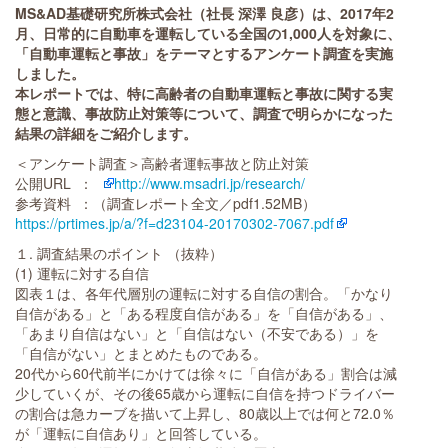
MS&AD基礎研究所株式会社（社長 深澤 良彦）は、2017年2
月、日常的に自動車を運転している全国の1,000人を対象に、
「自動車運転と事故」をテーマとするアンケート調査を実施
しました。
本レポートでは、特に高齢者の自動車運転と事故に関する実
態と意識、事故防止対策等について、調査で明らかになった
結果の詳細をご紹介します。
＜アンケート調査＞高齢者運転事故と防止対策
公開URL ：
http://www.msadri.jp/research/
参考資料 ：（調査レポート全文／pdf1.52MB）
https://prtimes.jp/a/?f=d23104-20170302-7067.pdf
１. 調査結果のポイント （抜粋）
(1) 運転に対する自信
図表１は、各年代層別の運転に対する自信の割合。「かなり
自信がある」と「ある程度自信がある」を「自信がある」、
「あまり自信はない」と「自信はない（不安である）」を
「自信がない」とまとめたものである。
20代から60代前半にかけては徐々に「自信がある」割合は減
少していくが、その後65歳から運転に自信を持つドライバー
の割合は急カーブを描いて上昇し、80歳以上では何と72.0％
が「運転に自信あり」と回答している。