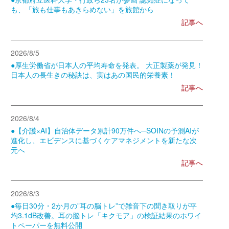
も、「旅も仕事もあきらめない」を旅館から
記事へ
2026/8/5
●厚生労働省が日本人の平均寿命を発表。 大正製薬が発見！
日本人の長生きの秘訣は、実はあの国民的栄養素！
記事へ
2026/8/4
●【介護×AI】自治体データ累計90万件へ─SOINの予測AIが
進化し、エビデンスに基づくケアマネジメントを新たな次
元へ
記事へ
2026/8/3
●毎日30分・2か月の”耳の脳トレ”で雑音下の聞き取りが平
均3.1dB改善。耳の脳トレ「キクモア」の検証結果のホワイ
トペーパーを無料公開