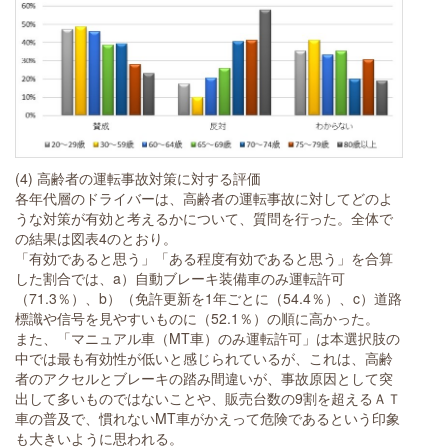
(4) 高齢者の運転事故対策に対する評価
各年代層のドライバーは、高齢者の運転事故に対してどのよ
うな対策が有効と考えるかについて、質問を行った。全体で
の結果は図表4のとおり。
「有効であると思う」「ある程度有効であると思う」を合算
した割合では、a）自動ブレーキ装備車のみ運転許可
（71.3％）、b）（免許更新を1年ごとに（54.4％）、c）道路
標識や信号を見やすいものに（52.1％）の順に高かった。
また、「マニュアル車（MT車）のみ運転許可」は本選択肢の
中では最も有効性が低いと感じられているが、これは、高齢
者のアクセルとブレーキの踏み間違いが、事故原因として突
出して多いものではないことや、販売台数の9割を超えるＡＴ
車の普及で、慣れないMT車がかえって危険であるという印象
も大きいように思われる。