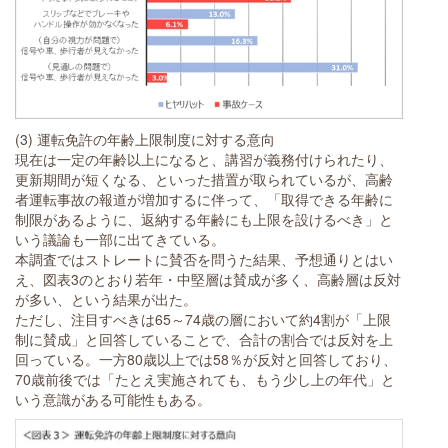
(3) 運転免許の年齢上限制度に対する意向
現在は一定の年齢以上になると、講習が義務付けられたり、
更新期間が短くなる、といった措置が取られているが、高齢
者運転事故の報道が増加するに伴って、「取得できる年齢に
制限があるように、返納する年齢にも上限を設けるべき」と
いう議論も一部に出てきている。
本調査ではストレートに賛否を問うた結果、予想通りとはい
え、図表3のとおり若年・中堅層は賛成が多く、高齢層は反対
が多い、という結果が出た。
ただし、注目すべきは65～74歳の層において約4割が「上限
制に賛成」と回答していることで、合計の割合では反対を上
回っている。一方80歳以上では58％が反対と回答しており、
70歳前後では「たとえ実施されても、もう少し上の年代」と
いう意識がある可能性もある。