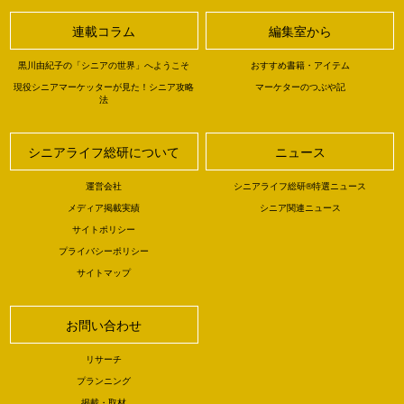
連載コラム
編集室から
黒川由紀子の「シニアの世界」へようこそ
おすすめ書籍・アイテム
現役シニアマーケッターが見た！シニア攻略
マーケターのつぶや記
法
シニアライフ総研について
ニュース
運営会社
シニアライフ総研®特選ニュース
メディア掲載実績
シニア関連ニュース
サイトポリシー
プライバシーポリシー
サイトマップ
お問い合わせ
リサーチ
プランニング
掲載・取材