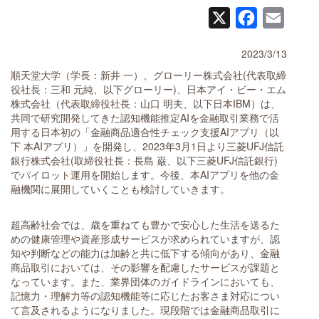
X
Facebook
Email
2023/3/13
順天堂大学（学長：新井 一）、グローリー株式会社(代表取締
役社長：三和 元純、以下グローリー)、日本アイ・ビー・エム
株式会社（代表取締役社長：山口 明夫、以下日本IBM）は、
共同で研究開発してきた認知機能推定AIを金融取引業務で活
用する日本初の「金融商品適合性チェック支援AIアプリ（以
下 本AIアプリ）」を開発し、2023年3月1日より三菱UFJ信託
銀行株式会社(取締役社長：長島 巌、以下三菱UFJ信託銀行)
でパイロット運用を開始します。今後、本AIアプリを他の金
融機関に展開していくことも検討していきます。
超高齢社会では、歳を重ねても豊かで安心した生活を送るた
めの健康管理や資産形成サービスが求められていますが、認
知や判断などの能力は加齢と共に低下する傾向があり、金融
商品取引においては、その影響を配慮したサービスが課題と
なっています。また、業界団体のガイドラインにおいても、
記憶力・理解力等の認知機能等に応じたお客さま対応につい
て言及されるようになりました。現段階では金融商品取引に