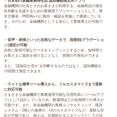
・日本初の金融業務特化型 認知機能推定AIアプリ
金融機関の社員とそのお客さまが利用する、金融商品の適合
性判断を支援するための業務用アプリケーションとして、厚
生労働省・PMDA(※1)に報告・確認を実施して構築していま
す。そのため、金融機関としても安心して業務導入が可能で
す。
・音声・表情といった自然なデータで、段階別(グラデーショ
ン)測定が可能
自然に取得可能なデータをインプットとするため、短時間で
お客さまに負担を掛けることなく、状態の可視化ができま
す。
また、”認知症か否か”を判断するものではなく、認知機能を
15段階で測定できます。
・ライトな標準ツール導入から、フルカスタマイズまで柔軟
に対応可能
さまざまな金融機関で業務適用可能な汎用性高いツール(アプ
リ)として設計しているため、数週間ほどの短期間での導入が
可能です。また、各金融機関の業務コンサルティング、既存
システム・DBとの連携や、UIのカスタマイズなど、柔軟な対
応が可能であり、例えば、定期的なモニタリングとしての活