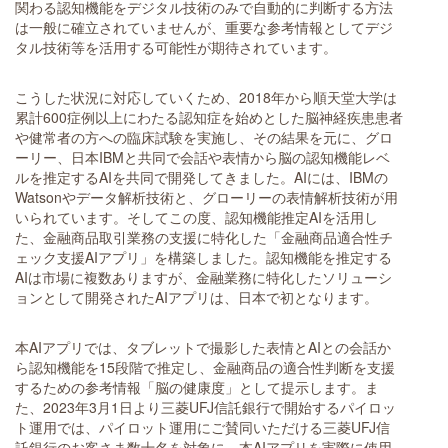
関わる認知機能をデジタル技術のみで自動的に判断する方法
は一般に確立されていませんが、重要な参考情報としてデジ
タル技術等を活用する可能性が期待されています。
こうした状況に対応していくため、2018年から順天堂大学は
累計600症例以上にわたる認知症を始めとした脳神経疾患患者
や健常者の方への臨床試験を実施し、その結果を元に、グロ
ーリー、日本IBMと共同で会話や表情から脳の認知機能レベ
ルを推定するAIを共同で開発してきました。AIには、IBMの
Watsonやデータ解析技術と、グローリーの表情解析技術が用
いられています。そしてこの度、認知機能推定AIを活用し
た、金融商品取引業務の支援に特化した「金融商品適合性チ
ェック支援AIアプリ」を構築しました。認知機能を推定する
AIは市場に複数ありますが、金融業務に特化したソリューシ
ョンとして開発されたAIアプリは、日本で初となります。
本AIアプリでは、タブレットで撮影した表情とAIとの会話か
ら認知機能を15段階で推定し、金融商品の適合性判断を支援
するための参考情報「脳の健康度」として提示します。ま
た、2023年3月1日より三菱UFJ信託銀行で開始するパイロッ
ト運用では、パイロット運用にご賛同いただける三菱UFJ信
託銀行のお客さま数十名を対象に、本AIアプリを実際に使用