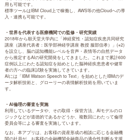
用も可能です。
標準ツールはIBM Cloud上で稼働し、AWS等の他Cloudへの導
入・連携も可能です。
・世界を代表する医療機関での監修・研究実績
2018年から順天堂大学内に「神経変性・認知症疾患共同研究
講座（講座代表者：医学部神経学講座 教授 服部信孝）」(※2)
を設立し、脳の認知機能レベルを音声・表情等の自然データ
から推定するAIの研究開発をしてきました。これまで累計600
症例以上にわたる認知症を始めとした脳神経疾患患者や健常
者の方への臨床試験を実施してきています。
AIには「IBM Watson Speech to Text」を始めとしたIBMのデ
ータ解析技術と、グローリーの表情解析技術を用いていま
す。
・
AI
倫理の
審査を
実施
利用しているデータや、その取得・保管方法、AIモデルのロ
ジックなどが道徳的であるかどうか、複数回にわたって倫理
委員会等による審査を実施しています。
なお、本アプリは、お客様の資産形成の相談に応じる金融機
関の社員が、お客様の金融機関金融商品の適合性判断を支援