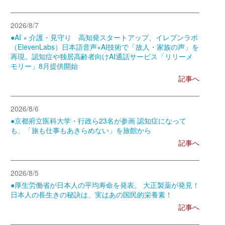
2026/8/7
●AI × 介護・見守り 高知発スタートアップ、イレブンラボ
（ElevenLabs）日本語音声×AI技術で「故人・家族の声」を
再現。認知症や独居高齢者向けAI通話サービス「リリーメ
モリー」8月提供開始
記事へ
2026/8/6
●京都府立医科大学・行政ら23名が参画 認知症になって
も、「旅も仕事もあきらめない」を旅館から
記事へ
2026/8/5
●厚生労働省が日本人の平均寿命を発表。 大正製薬が発見！
日本人の長生きの秘訣は、実はあの国民的栄養素！
記事へ