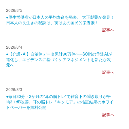
2026/8/5
●厚生労働省が日本人の平均寿命を発表。 大正製薬が発見！
日本人の長生きの秘訣は、実はあの国民的栄養素！
記事へ
2026/8/4
●【介護×AI】自治体データ累計90万件へ─SOINの予測AIが
進化し、エビデンスに基づくケアマネジメントを新たな次
元へ
記事へ
2026/8/3
●毎日30分・2か月の”耳の脳トレ”で雑音下の聞き取りが平
均3.1dB改善。耳の脳トレ「キクモア」の検証結果のホワイ
トペーパーを無料公開
記事へ