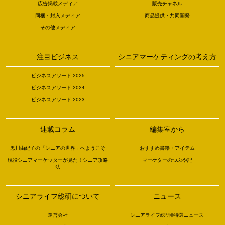
広告掲載メディア
販売チャネル
同梱・封入メディア
商品提供・共同開発
その他メディア
注目ビジネス
シニアマーケティングの考え方
ビジネスアワード 2025
ビジネスアワード 2024
ビジネスアワード 2023
連載コラム
編集室から
黒川由紀子の「シニアの世界」へようこそ
おすすめ書籍・アイテム
現役シニアマーケッターが見た！シニア攻略
マーケターのつぶや記
法
シニアライフ総研について
ニュース
運営会社
シニアライフ総研®特選ニュース