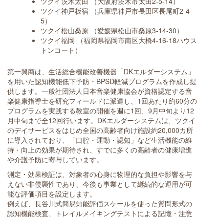
ツクイ茨木太田 （大阪府茨木市太田2-5-14）
ツクイ神戸板宿 （兵庫県神戸市長田区長尾町2-4-
5）
ツクイ松山桑原 （愛媛県松山市桑原3-14-30）
ツクイ福岡 （福岡県福岡市南区大橋4-16-18ハウス
トンコート）
第一興商は、生活総合機能改善機器「DKエルダーシステム」
を用いた認知機能低下予防・BPSD軽減プログラムを作成し提
供します。一般社団法人日本音楽健康協会が資格認定する音
楽健康指導士を研究フィールドに派遣し、1回あたり約60分の
プログラムを実践する教室の開催を週に1回、9月中旬より12
月中旬まで全12回行います。DKエルダーシステムは、ツクイ
のデイサービスをはじめ全国の高齢者向け施設約20,000カ所
に導入されており、「口腔・運動・認知」など生活機能の維
持・向上の効果が期待され、すでに多くの高齢者の健康増進
や介護予防に寄与しています。
測定・効果検証は、対象者の心身に物理的な負担や影響を与
えない非侵襲性であり、今後も事業として継続的な運用が可
能な評価項目を設定します。
例えば、長谷川式簡易知能評価スケールを使った質問形式の
認知機能検査、トレイルメイキングテストによる記憶・注意