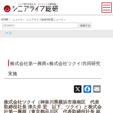
シニア世代を捉える、マーケットの最前線！
HOME
ニュース
シニアライフ総研®特選ニュース
検索する
シニアライフ総研®特選ニュ
シニア関連ニュース
ース
株式会社第一興商×株式会社ツクイ/共同研究
実施
X
Facebook
Email
株式会社ツクイ（神奈川県横浜市港南区 代表
取締役社長 津久井 宏 以下、ツクイ）と株式会
社第一興商（東京都品川区 代表取締役社長 林