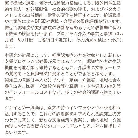
実行機能の測定、老研式活動能力指標による手段的日常生活
動作能力・知的能動性・社会的役割の評価、およびパタカテ
ストによる口腔機能・滑舌の変化を検証するほか、施設職員
やご家族によるBPSDや家族・介護者の質的評価を行います。
併せて認知度や要介護度の改善を進めるうえで改善率に係わ
る数値の検証を行います。プログラム介入の事前と事後（3カ
月後、6カ月後）に各項目を測定し、その効果を検証・分析し
ます。
本研究の結果によって、軽度認知症の方を対象とした新しい
支援プログラムの効果が示されることで、認知症の方の生活
機能を可能な限り維持するとともに、介護者の支援サービス
の質的向上と負担軽減に資することができると考えます。
認知症の問題は本人だけでなく、家族、介護者、地域社会を
巻き込み、医療・介護給付費等の直接コストや労働力損失等
のインフォーマルコストなど、多くの社会的課題を抱えてい
ます。
ツクイと第一興商は、双方の持つインフラやノウハウを相互
活用することで、これらの課題解決を求められる認知症の方
のケアに関して、新たな支援施策を提案し、他の地域、介護
施設における支援方法のロールモデルとなることを目指して
まいります。