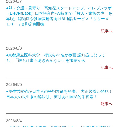
2026/8/7
●AI × 介護・見守り 高知発スタートアップ、イレブンラボ
（ElevenLabs）日本語音声×AI技術で「故人・家族の声」を
再現。認知症や独居高齢者向けAI通話サービス「リリーメ
モリー」8月提供開始
記事へ
2026/8/6
●京都府立医科大学・行政ら23名が参画 認知症になって
も、「旅も仕事もあきらめない」を旅館から
記事へ
2026/8/5
●厚生労働省が日本人の平均寿命を発表。 大正製薬が発見！
日本人の長生きの秘訣は、実はあの国民的栄養素！
記事へ
2026/8/4