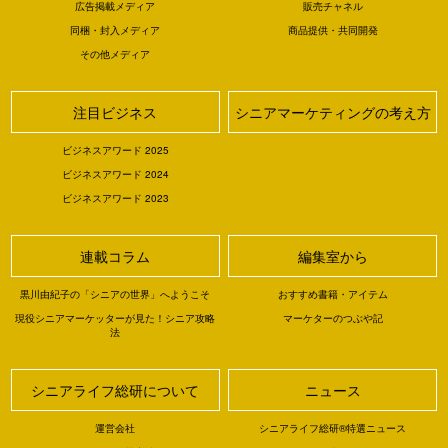
広告掲載メディア
販売チャネル
同梱・封入メディア
商品提供・共同開発
その他メディア
注目ビジネス
シニアマーケティングの考え方
ビジネスアワード 2025
ビジネスアワード 2024
ビジネスアワード 2023
連載コラム
編集室から
黒川由紀子の「シニアの世界」へようこそ
おすすめ書籍・アイテム
現役シニアマーケッターが見た！シニア攻略
マーケターのつぶや記
法
シニアライフ総研について
ニュース
運営会社
シニアライフ総研®特選ニュース