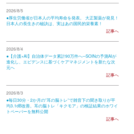
2026/8/5
●厚生労働省が日本人の平均寿命を発表。 大正製薬が発見！
日本人の長生きの秘訣は、実はあの国民的栄養素！
記事へ
2026/8/4
●【介護×AI】自治体データ累計90万件へ─SOINの予測AIが
進化し、エビデンスに基づくケアマネジメントを新たな次
元へ
記事へ
2026/8/3
●毎日30分・2か月の”耳の脳トレ”で雑音下の聞き取りが平
均3.1dB改善。耳の脳トレ「キクモア」の検証結果のホワイ
トペーパーを無料公開
記事へ