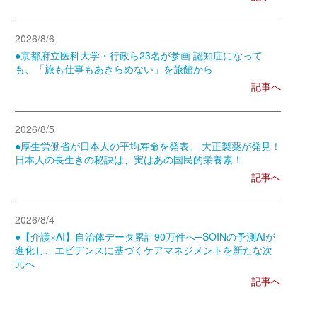
2026/8/6
●京都府立医科大学・行政ら23名が参画 認知症になって
も、「旅も仕事もあきらめない」を旅館から
記事へ
2026/8/5
●厚生労働省が日本人の平均寿命を発表。 大正製薬が発見！
日本人の長生きの秘訣は、実はあの国民的栄養素！
記事へ
2026/8/4
●【介護×AI】自治体データ累計90万件へ─SOINの予測AIが
進化し、エビデンスに基づくケアマネジメントを新たな次
元へ
記事へ