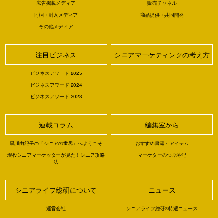
広告掲載メディア
販売チャネル
同梱・封入メディア
商品提供・共同開発
その他メディア
注目ビジネス
シニアマーケティングの考え方
ビジネスアワード 2025
ビジネスアワード 2024
ビジネスアワード 2023
連載コラム
編集室から
黒川由紀子の「シニアの世界」へようこそ
おすすめ書籍・アイテム
現役シニアマーケッターが見た！シニア攻略
マーケターのつぶや記
法
シニアライフ総研について
ニュース
運営会社
シニアライフ総研®特選ニュース