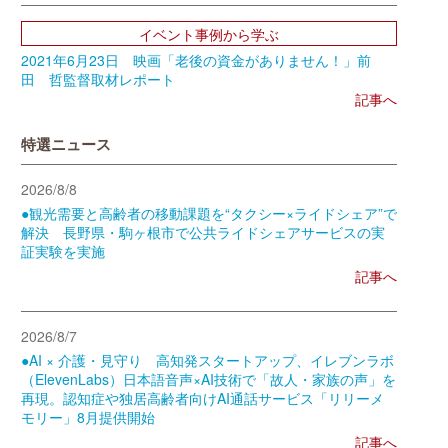
イベント事例から学ぶ
2021年6月23日 映画「老後の資金がありません！」前
田 哲監督取材レポート
記事へ
特選ニュース
2026/8/8
●観光需要と高齢者の移動課題を“タクシー×ライドシェア”で
解決 長野県・駒ヶ根市で公共ライドシェアサービスの実
証実験を実施
記事へ
2026/8/7
●AI × 介護・見守り 高知発スタートアップ、イレブンラボ
（ElevenLabs）日本語音声×AI技術で「故人・家族の声」を
再現。認知症や独居高齢者向けAI通話サービス「リリーメ
モリー」8月提供開始
記事へ