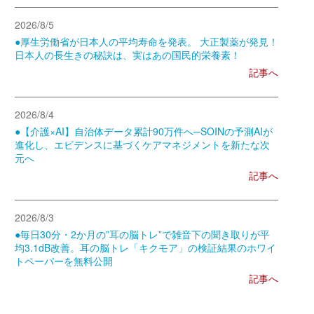
2026/8/5
●厚生労働省が日本人の平均寿命を発表。 大正製薬が発見！
日本人の長生きの秘訣は、実はあの国民的栄養素！
記事へ
2026/8/4
●【介護×AI】自治体データ累計90万件へ─SOINの予測AIが
進化し、エビデンスに基づくケアマネジメントを新たな次
元へ
記事へ
2026/8/3
●毎日30分・2か月の”耳の脳トレ”で雑音下の聞き取りが平
均3.1dB改善。耳の脳トレ「キクモア」の検証結果のホワイ
トペーパーを無料公開
記事へ