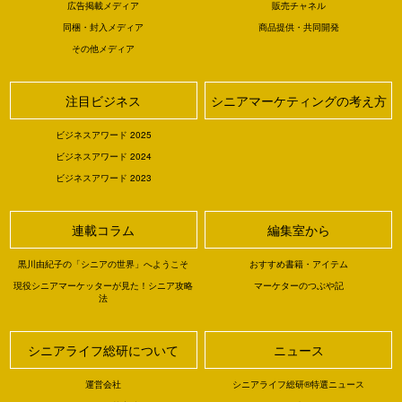
広告掲載メディア
販売チャネル
同梱・封入メディア
商品提供・共同開発
その他メディア
注目ビジネス
シニアマーケティングの考え方
ビジネスアワード 2025
ビジネスアワード 2024
ビジネスアワード 2023
連載コラム
編集室から
黒川由紀子の「シニアの世界」へようこそ
おすすめ書籍・アイテム
現役シニアマーケッターが見た！シニア攻略
マーケターのつぶや記
法
シニアライフ総研について
ニュース
運営会社
シニアライフ総研®特選ニュース