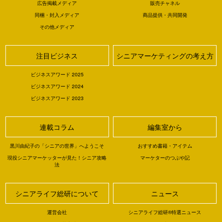
広告掲載メディア
販売チャネル
同梱・封入メディア
商品提供・共同開発
その他メディア
注目ビジネス
シニアマーケティングの考え方
ビジネスアワード 2025
ビジネスアワード 2024
ビジネスアワード 2023
連載コラム
編集室から
黒川由紀子の「シニアの世界」へようこそ
おすすめ書籍・アイテム
現役シニアマーケッターが見た！シニア攻略
マーケターのつぶや記
法
シニアライフ総研について
ニュース
運営会社
シニアライフ総研®特選ニュース