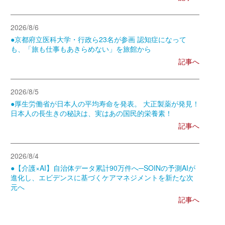
2026/8/6
●京都府立医科大学・行政ら23名が参画 認知症になって
も、「旅も仕事もあきらめない」を旅館から
記事へ
2026/8/5
●厚生労働省が日本人の平均寿命を発表。 大正製薬が発見！
日本人の長生きの秘訣は、実はあの国民的栄養素！
記事へ
2026/8/4
●【介護×AI】自治体データ累計90万件へ─SOINの予測AIが
進化し、エビデンスに基づくケアマネジメントを新たな次
元へ
記事へ