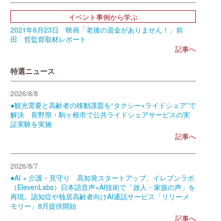
イベント事例から学ぶ
2021年6月23日 映画「老後の資金がありません！」前
田 哲監督取材レポート
記事へ
特選ニュース
2026/8/8
●観光需要と高齢者の移動課題を“タクシー×ライドシェア”で
解決 長野県・駒ヶ根市で公共ライドシェアサービスの実
証実験を実施
記事へ
2026/8/7
●AI × 介護・見守り 高知発スタートアップ、イレブンラボ
（ElevenLabs）日本語音声×AI技術で「故人・家族の声」を
再現。認知症や独居高齢者向けAI通話サービス「リリーメ
モリー」8月提供開始
記事へ