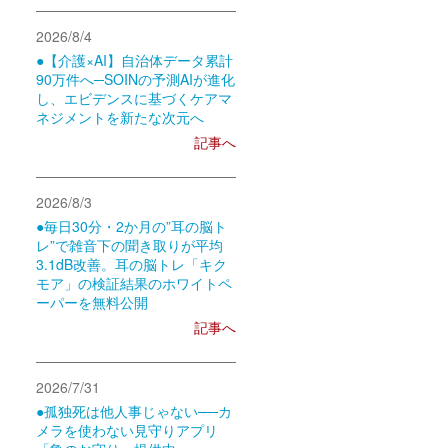
2026/8/4
●【介護×AI】自治体データ累計
90万件へ─SOINの予測AIが進化
し、エビデンスに基づくケアマ
ネジメントを新たな次元へ
記事へ
2026/8/3
●毎日30分・2か月の”耳の脳ト
レ”で雑音下の聞き取りが平均
3.1dB改善。耳の脳トレ「キク
モア」の検証結果のホワイトペ
ーパーを無料公開
記事へ
2026/7/31
●孤独死は他人事じゃない──カ
メラを使わない見守りアプリ