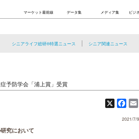
マーケット最前線
データ集
メディア集
ビジ
シニアライフ総研®特選ニュース
シニア関連ニュース
知症予防学会「浦上賞」受賞
X
Face
2021/7/
の研究において