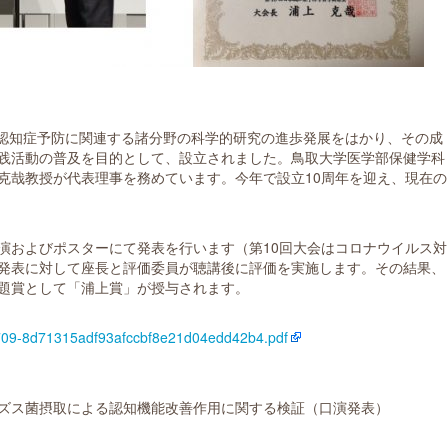
月に認知症予防に関連する諸分野の科学的研究の進歩発展をはかり、その成
践活動の普及を目的として、設立されました。鳥取大学医学部保健学科
克哉教授が代表理事を務めています。今年で設立10周年を迎え、現在の
演およびポスターにて発表を行います（第10回大会はコロナウイルス対
発表に対して座長と評価委員が聴講後に評価を実施します。その結果、
題賞として「浦上賞」が授与されます。
10709-8d71315adf93afccbf8e21d04edd42b4.pdf
ズス菌摂取による認知機能改善作用に関する検証（口演発表）