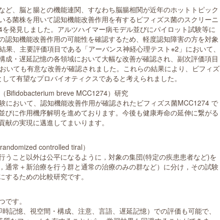
など、脳と腸との機能連関、すなわち脳腸相関が近年のホットトピック
いる菌株を用いて認知機能改善作用を有するビフィズス菌のスクリーニ
74を発見しました。アルツハイマー病モデル並びにパイロット試験等に
7４の認知機能改善作用の可能性を確認するため、軽度認知障害の方を対象
の結果、主要評価項目である「アーバンス神経心理テスト※2」において、
構成・遅延記憶の各領域において大幅な改善が確認され、副次評価項目
においても有意な改善が確認されました。これらの結果により、ビフィズ
つとして有望なプロバイオティクスであると考えられました。
dobacterium breve MCC1274）研究
験において、認知機能改善作用が確認されたビフィズス菌MCC1274 で
並びに作用機序解明を進めております。今後も健康寿命の延伸に繋がる
貢献の実現に邁進してまいります。
zed controlled tiral）
行うこと以外は公平になるように，対象の集団(特定の疾患患者など)を
，通常＋新治療を行う群と通常の治療のみの群など）に分け，その試験
にするための比較研究です。
つです。
即時記憶、視空間・構成、注意、言語、遅延記憶）での評価も可能で、