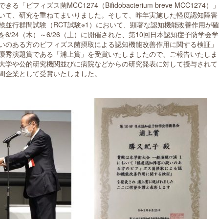
ィズス菌MCC1274（Bifidobacterium breve MCC1274）
いて、研究を重ねてまいりました。そして、昨年実施した軽度認知障害
検並行群間試験（RCT試験※1）において、顕著な認知機能改善作用が確
6/24（木）～6/26（土）に開催された、第10回日本認知症予防学会学
いのある方のビフィズス菌摂取による認知機能改善作用に関する検証」
優秀演題賞である「浦上賞」を受賞いたしましたので、ご報告いたしま
大学や公的研究機関並びに病院などからの研究発表に対して授与されて
間企業として受賞いたしました。