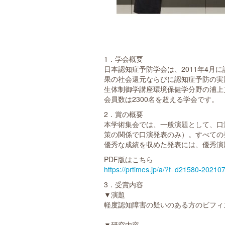
1．学会概要
日本認知症予防学会は、2011年4
果の社会還元ならびに認知症予防の実
生体制御学講座環境保健学分野の浦上
会員数は2300名を超える学会です。
2．賞の概要
本学術集会では、一般演題として、口
策の関係で口演発表のみ）。すべての
優秀な成績を収めた発表には、優秀演
PDF版はこちら
https://prtimes.jp/a/?f=d21580-202
3．受賞内容
▼演題
軽度認知障害の疑いのある方のビフィ
▼研究内容