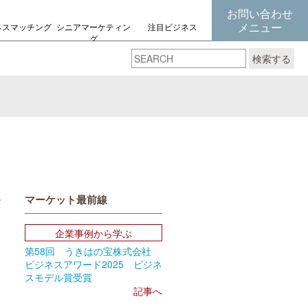
お問い合わせ
メニュー
ネスマッチング
シニアマーケティン
注目ビジネス
グ
の考え方
検索する
マーケット最前線
book
Email
企業事例から学ぶ
第58回 うきはの宝株式会社
9
ビジネスアワード2025 ビジネ
スモデル賞受賞
記事へ