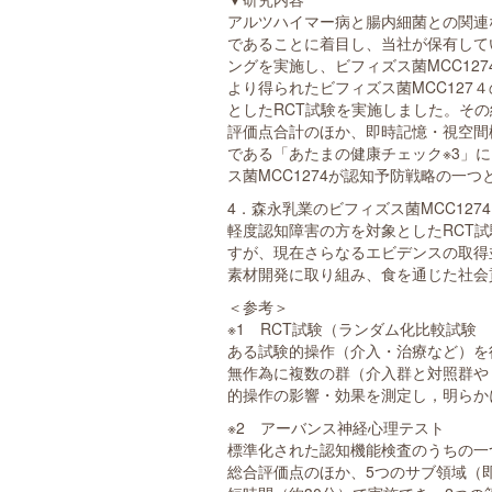
アルツハイマー病と腸内細菌との関連
であることに着目し、当社が保有して
ングを実施し、ビフィズス菌MCC12
より得られたビフィズス菌MCC12
としたRCT試験を実施しました。そ
評価点合計のほか、即時記憶・視空間
である「あたまの健康チェック※3」
ス菌MCC1274が認知予防戦略の一
4．森永乳業のビフィズス菌MCC1274（Bifi
軽度認知障害の方を対象としたRCT試
すが、現在さらなるエビデンスの取得
素材開発に取り組み、食を通じた社会
＜参考＞
※1 RCT試験（ランダム化比較試験 randomi
ある試験的操作（介入・治療など）を
無作為に複数の群（介入群と対照群や
的操作の影響・効果を測定し，明らか
※2 アーバンス神経心理テスト
標準化された認知機能検査のうちの一
総合評価点のほか、5つのサブ領域（