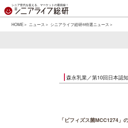
シニア世代を捉える、マーケットの最前線！
HOME
ニュース
シニアライフ総研®特選ニュース
森永乳業／第10回日本認
「ビフィズス菌MCC1274」