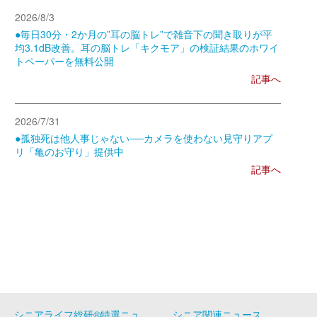
2026/8/3
●毎日30分・2か月の”耳の脳トレ”で雑音下の聞き取りが平
均3.1dB改善。耳の脳トレ「キクモア」の検証結果のホワイ
トペーパーを無料公開
記事へ
2026/7/31
●孤独死は他人事じゃない──カメラを使わない見守りアプ
リ「亀のお守り」提供中
記事へ
シニアライフ総研®特選ニュ
シニア関連ニュース