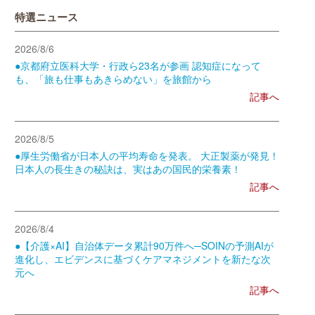
特選ニュース
2026/8/6
●京都府立医科大学・行政ら23名が参画 認知症になって
も、「旅も仕事もあきらめない」を旅館から
記事へ
2026/8/5
●厚生労働省が日本人の平均寿命を発表。 大正製薬が発見！
日本人の長生きの秘訣は、実はあの国民的栄養素！
記事へ
2026/8/4
●【介護×AI】自治体データ累計90万件へ─SOINの予測AIが
進化し、エビデンスに基づくケアマネジメントを新たな次
元へ
記事へ