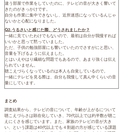
違う部屋で作業をしていたのに、テレビの音が大きく響いて
きたのがきっかけです。
自分も作業に集中できないし、近所迷惑になっているんじゃ
ないかと心配になりました。
Q2.うるさいと感じた際、どうされましたか？
一緒に見ていたわけでもないので、最初は自分が我慢すれば
いいかと思って黙っていました。
ただ、子供の勉強部屋にも響いていたのでさすがにと思い、
音量を下げるように伝えました。
とはいえやはり繊細な問題でもあるので、あまり強くは伝え
られていません。
聴こえづらくなっているのは本人も自覚しているので。
一緒にテレビを見る際は、自分も我慢して真ん中くらいの音
量にしています。
まとめ
調査結果から、テレビの音について、年齢が上がるについて
聴こえづらさは顕在化していき、70代以上では約半数が聴こ
えにくさを感じています。また、家族のテレビの音が大き
い、という課題は40代以上でも４割超の方が感じている課題