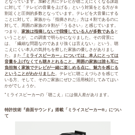
となっています。加齢と共にテレビが聴こえにくくなる課題
に対して「テレビの音量を上げる」という対策をとる方が８
割近くと圧倒的多数となっています。テレビを大音量にする
ことに対して、家族から「指摘された」方は４割であるのに
対して、周囲の家族の９割が「うるさい」と感じています。
つまり、
家族は指摘しないで我慢している人が多数である
と
いうことが、この調査で明らかになりました。その背景に
は、「繊細な問題なのであまり強くは言えない」という、聴
こえにくい本人の気持ちを察した家族の優しさがありまし
た。また
「ミライスピーカー」については、本人にとっては
音量を上げなくても聴きとれること、周囲の家族は誰も耳に
負担無く家族でテレビが一緒に楽しめる点に、魅力を感じる
ということがわかりました
。テレビに聴こえづらさを感じて
いる方、そして、そのご家族にぜひご活用検討してみてはい
かがでしょうか。
*ミライスピーカーの「聴こえ」には個人差があります。
特許技術『曲面サウンド』搭載「ミライスピーカー®」につい
て