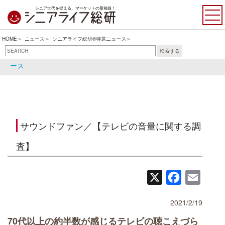
シニア世代を捉える、マーケットの最前線！
HOME
ニュース
シニアライフ総研®特選ニュース
検索する
シニアライフ総研®特選ニュ
シニア関連ニュース
ース
サウンドファン／【テレビの音量に関する調
査】
X
Facebook
Email
2021/2/19
70代以上の約半数が感じるテレビの聴こえづら