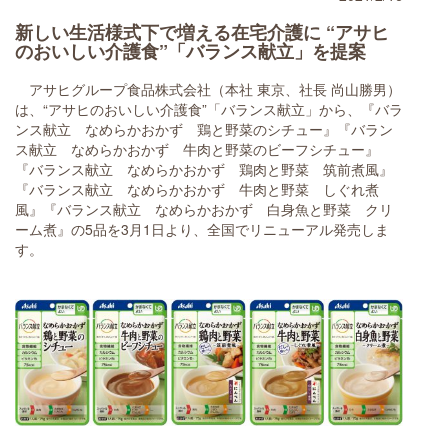
新しい生活様式下で増える在宅介護に “アサヒ
のおいしい介護食”「バランス献立」を提案
アサヒグループ食品株式会社（本社 東京、社長 尚山勝男）
は、“アサヒのおいしい介護食”「バランス献立」から、『バラ
ンス献立 なめらかおかず 鶏と野菜のシチュー』『バラン
ス献立 なめらかおかず 牛肉と野菜のビーフシチュー』
『バランス献立 なめらかおかず 鶏肉と野菜 筑前煮風』
『バランス献立 なめらかおかず 牛肉と野菜 しぐれ煮
風』『バランス献立 なめらかおかず 白身魚と野菜 クリ
ーム煮』の5品を3月1日より、全国でリニューアル発売しま
す。