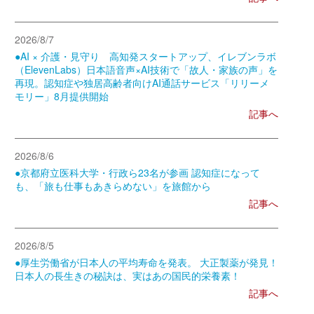
2026/8/7
●AI × 介護・見守り 高知発スタートアップ、イレブンラボ
（ElevenLabs）日本語音声×AI技術で「故人・家族の声」を
再現。認知症や独居高齢者向けAI通話サービス「リリーメ
モリー」8月提供開始
記事へ
2026/8/6
●京都府立医科大学・行政ら23名が参画 認知症になって
も、「旅も仕事もあきらめない」を旅館から
記事へ
2026/8/5
●厚生労働省が日本人の平均寿命を発表。 大正製薬が発見！
日本人の長生きの秘訣は、実はあの国民的栄養素！
記事へ