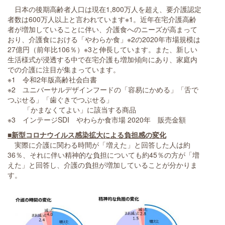
日本の後期高齢者人口は現在1,800万人を超え、要介護認定
者数は600万人以上と言われています※1。近年在宅介護高齢
者が増加していることに伴い、介護食へのニーズが高まって
おり、介護食における「やわらか食」※2の2020年市場規模は
27億円（前年比106％）※3と伸長しています。また、新しい
生活様式が浸透する中で在宅介護も増加傾向にあり、家庭内
での介護に注目が集まっています。
※1 令和2年版高齢社会白書
※2 ユニバーサルデザインフードの「容易にかめる」「舌で
つぶせる」「歯ぐきでつぶせる」
「かまなくてよい」に該当する商品
※3 インテージSDI やわらか食市場 2020年 販売金額
■新型コロナウイルス感染拡大による負担感の変化
実際に介護に関わる時間が「増えた」と回答した人は約
36％、それに伴い精神的な負担についても約45％の方が「増
えた」と回答し、介護の負担が増加していることが分かりま
す。