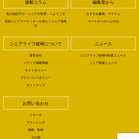
連載コラム
編集室から
黒川由紀子の「シニアの世界」へようこそ
おすすめ書籍・アイテム
現役シニアマーケッターが見た！シニア攻略
マーケターのつぶや記
法
シニアライフ総研について
ニュース
運営会社
シニアライフ総研®特選ニュース
メディア掲載実績
シニア関連ニュース
サイトポリシー
プライバシーポリシー
サイトマップ
お問い合わせ
リサーチ
プランニング
掲載・取材
その他