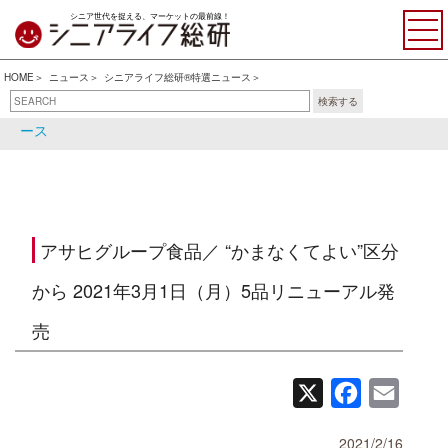
シニア世代を捉える、マーケットの最前線！
HOME
ニュース
シニアライフ総研®特選ニュース
検索する
シニアライフ総研®特選ニュ
シニア関連ニュース
ース
アサヒグループ食品／ “かまなくてよい”区分
から 2021年3月1日（月）5品リニューアル発
売
X
Facebook
Email
2021/2/16