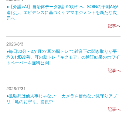
●【介護×AI】自治体データ累計90万件へ─SOINの予測AIが
進化し、エビデンスに基づくケアマネジメントを新たな次
元へ
記事へ
2026/8/3
●毎日30分・2か月の”耳の脳トレ”で雑音下の聞き取りが平
均3.1dB改善。耳の脳トレ「キクモア」の検証結果のホワイ
トペーパーを無料公開
記事へ
2026/7/31
●孤独死は他人事じゃない──カメラを使わない見守りアプ
リ「亀のお守り」提供中
記事へ