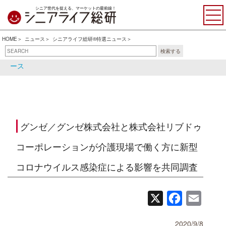
シニア世代を捉える、マーケットの最前線！
HOME
ニュース
シニアライフ総研®特選ニュース
検索する
シニアライフ総研®特選ニュ
シニア関連ニュース
ース
グンゼ／グンゼ株式会社と株式会社リブドゥ
コーポレーションが介護現場で働く方に新型
コロナウイルス感染症による影響を共同調査
X
Facebook
Email
2020/9/8