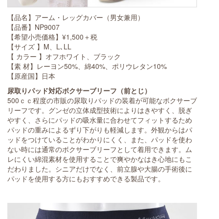
【品名】アーム・レッグカバー（男女兼用）
【品番】NP9007
【希望小売価格】¥1,500＋税
【サイズ 】M、L､LL
【 カラー 】オフホワイト、ブラック
【素 材】レーヨン50%、綿40%、ポリウレタン10%
【原産国】日本
尿取りパッド対応ボクサーブリーフ（前とじ）
500ｃｃ程度の市販の尿取りパッドの装着が可能なボクサーブ
リーフです。グンゼの立体成型技術によりはきやすく、脱ぎ
やすく、さらにパッドの吸水量に合わせてフィットするため
パッドの重みによるずり下がりも軽減します。外観からはパ
ッドをつけていることがわかりにくく、また、パッドを使わ
ない時には通常のボクサーブリーフとして着用できます。ム
レにくい綿混素材を使用することで爽やかなはき心地にもこ
だわりました。シニアだけでなく、前立腺や大腸の手術後に
パッドを使用する方にもおすすめできる製品です。