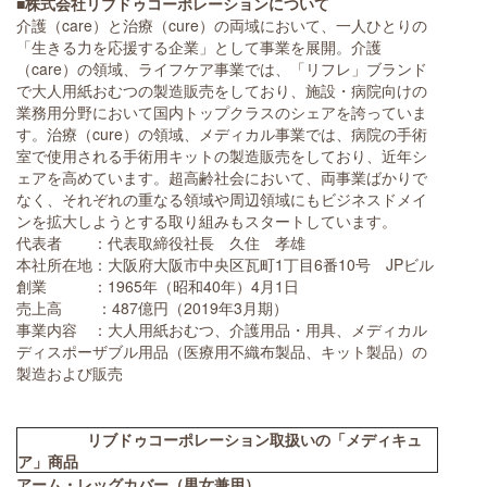
■株式会社リブドゥコーポレーションについて
介護（care）と治療（cure）の両域において、一人ひとりの
「生きる力を応援する企業」として事業を展開。介護
（care）の領域、ライフケア事業では、「リフレ」ブランド
で大人用紙おむつの製造販売をしており、施設・病院向けの
業務用分野において国内トップクラスのシェアを誇っていま
す。治療（cure）の領域、メディカル事業では、病院の手術
室で使用される手術用キットの製造販売をしており、近年シ
ェアを高めています。超高齢社会において、両事業ばかりで
なく、それぞれの重なる領域や周辺領域にもビジネスドメイ
ンを拡大しようとする取り組みもスタートしています。
代表者 ：代表取締役社長 久住 孝雄
本社所在地：大阪府大阪市中央区瓦町1丁目6番10号 JPビル
創業 ：1965年（昭和40年）4月1日
売上高 ：487億円（2019年3月期）
事業内容 ：大人用紙おむつ、介護用品・用具、メディカル
ディスポーザブル用品（医療用不織布製品、キット製品）の
製造および販売
リブドゥコーポレーション取扱いの「メディキュ
ア」商品
アーム・レッグカバー（男女兼用）