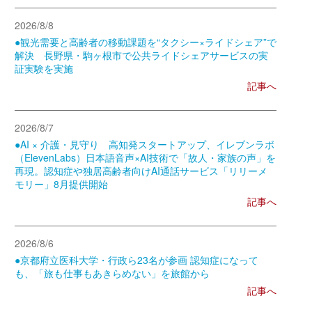
2026/8/8
●観光需要と高齢者の移動課題を“タクシー×ライドシェア”で
解決 長野県・駒ヶ根市で公共ライドシェアサービスの実
証実験を実施
記事へ
2026/8/7
●AI × 介護・見守り 高知発スタートアップ、イレブンラボ
（ElevenLabs）日本語音声×AI技術で「故人・家族の声」を
再現。認知症や独居高齢者向けAI通話サービス「リリーメ
モリー」8月提供開始
記事へ
2026/8/6
●京都府立医科大学・行政ら23名が参画 認知症になって
も、「旅も仕事もあきらめない」を旅館から
記事へ