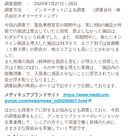
調査期間 ： 2020年7月27日～28日
調査方法 ： インターネットによる調査 （調査会社：株
式会社ネオマーケティング）
今回の調査で、緊急事態宣言の期間中は、実に9割の施設が対
面での面談は禁止していたと回答、禁止しなかった施設は、
わずか7％という結果でした。また、同期間中に、新たにオン
ライン面談を導入した施設は34.5％で、エリア別では首都圏
（１都３県）の割合が、他エリアよりも高いことがわかりま
した。
また現場の負担（精神的な負担も含む）が増えたと回答した
方は７割にのぼり、その中で最も増えた業務は、「施設内の
除菌消毒」で、入居者に感染させないことに苦労されている
姿が浮き彫りとなりました。
調査結果の簡易レポートは下記サイトで公開しております。
メディキュアブランドサイト
https://www.medicure-
gunze.com/news/news_m20200907.html
ほかにも排泄ケアに対するお悩みなども調査しており、今回
の調査結果をもとに、グンゼとリブドゥコーポレーションが
企業連携して、シニアの方そして現場で働く皆様のために、
さまざまな取組みを実施していく予定です。