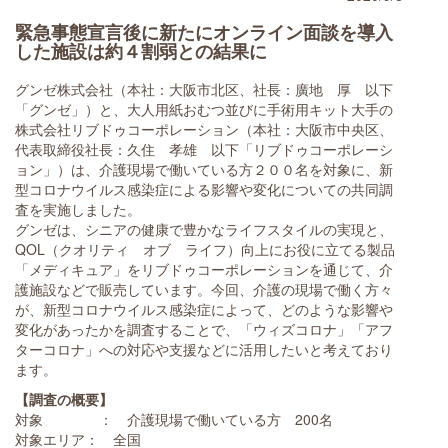
緊急事態宣言後に新たにオンライン面談を導入
した施設は約４割弱との結果に
グンゼ株式会社（本社：大阪市北区、社長：廣地 厚 以下
「グンゼ」）と、大人用紙おむつ並びに手術用キット大手の
株式会社リブドゥコーポレーション（本社：大阪市中央区、
代表取締役社長：久住 孝雄 以下「リブドゥコーポレーシ
ョン」）は、介護現場で働いている方２００名を対象に、新
型コロナウイルス感染症による影響や変化についての共同調
査を実施しました。
グンゼは、シニアの健康で豊かなライフスタイルの実現と、
QOL（クオリティ オブ ライフ）向上にお役に立てる製品
「メディキュア」をリブドゥコーポレーションを通じて、介
護施設などで販売しています。今回、介護の現場で働く方々
が、新型コロナウイルス感染症によって、どのような影響や
変化があったかを調査することで、「ウィズコロナ」「アフ
ターコロナ」への対応や支援などに活用したいと考えており
ます。
【調査の概要】
対象 ： 介護現場で働いている方 200名
対象エリア： 全国