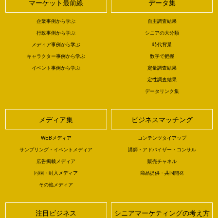
マーケット最前線
データ集
企業事例から学ぶ
自主調査結果
行政事例から学ぶ
シニアの大分類
メディア事例から学ぶ
時代背景
キャラクター事例から学ぶ
数字で把握
イベント事例から学ぶ
定量調査結果
定性調査結果
データリンク集
メディア集
ビジネスマッチング
WEBメディア
コンテンツタイアップ
サンプリング・イベントメディア
講師・アドバイザー・コンサル
広告掲載メディア
販売チャネル
同梱・封入メディア
商品提供・共同開発
その他メディア
注目ビジネス
シニアマーケティングの考え方