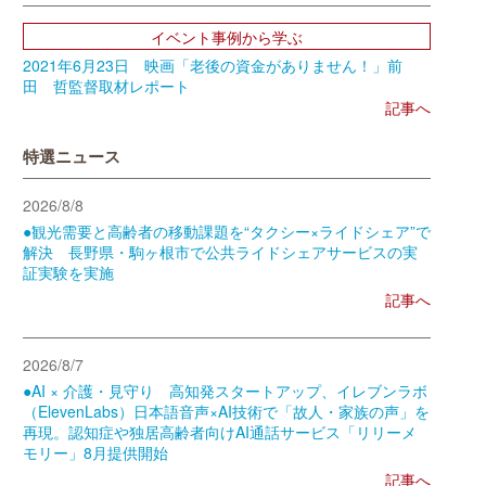
イベント事例から学ぶ
2021年6月23日 映画「老後の資金がありません！」前
田 哲監督取材レポート
記事へ
特選ニュース
2026/8/8
●観光需要と高齢者の移動課題を“タクシー×ライドシェア”で
解決 長野県・駒ヶ根市で公共ライドシェアサービスの実
証実験を実施
記事へ
2026/8/7
●AI × 介護・見守り 高知発スタートアップ、イレブンラボ
（ElevenLabs）日本語音声×AI技術で「故人・家族の声」を
再現。認知症や独居高齢者向けAI通話サービス「リリーメ
モリー」8月提供開始
記事へ