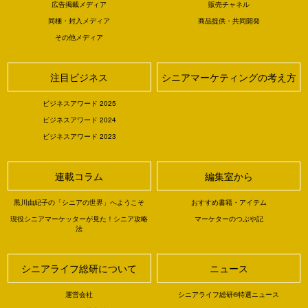
広告掲載メディア
販売チャネル
同梱・封入メディア
商品提供・共同開発
その他メディア
注目ビジネス
シニアマーケティングの考え方
ビジネスアワード 2025
ビジネスアワード 2024
ビジネスアワード 2023
連載コラム
編集室から
黒川由紀子の「シニアの世界」へようこそ
おすすめ書籍・アイテム
現役シニアマーケッターが見た！シニア攻略
マーケターのつぶや記
法
シニアライフ総研について
ニュース
運営会社
シニアライフ総研®特選ニュース