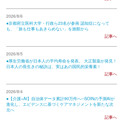
2026/8/6
●京都府立医科大学・行政ら23名が参画 認知症になって
も、「旅も仕事もあきらめない」を旅館から
記事へ
2026/8/5
●厚生労働省が日本人の平均寿命を発表。 大正製薬が発見！
日本人の長生きの秘訣は、実はあの国民的栄養素！
記事へ
2026/8/4
●【介護×AI】自治体データ累計90万件へ─SOINの予測AIが
進化し、エビデンスに基づくケアマネジメントを新たな次
元へ
記事へ