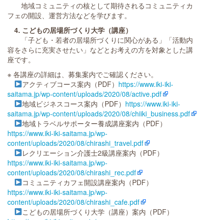
地域コミュニティの核として期待されるコミュニティカ
フェの開設、運営方法などを学びます。
4. こどもの居場所づくり大学（講座）
「子ども・若者の居場所づくりに関心がある」「活動内
容をさらに充実させたい」などとお考えの方を対象とした講
座です。
※ 各講座の詳細は、募集案内でご確認ください。
アクティブコース案内（PDF）
https://www.iki-iki-
saitama.jp/wp-content/uploads/2020/08/active.pdf
地域ビジネスコース案内（PDF）
https://www.iki-iki-
saitama.jp/wp-content/uploads/2020/08/chiiki_business.pdf
地域トラベルサポーター養成講座案内（PDF）
https://www.iki-iki-saitama.jp/wp-
content/uploads/2020/08/chirashi_travel.pdf
レクリエーション介護士2級講座案内（PDF）
https://www.iki-iki-saitama.jp/wp-
content/uploads/2020/08/chirashi_rec.pdf
コミュニティカフェ開設講座案内（PDF）
https://www.iki-iki-saitama.jp/wp-
content/uploads/2020/08/chirashi_cafe.pdf
こどもの居場所づくり大学（講座）案内（PDF）