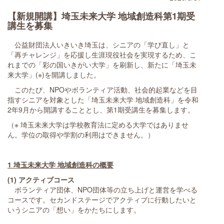
【新規開講】埼玉未来大学 地域創造科第1期受
講生を募集
公益財団法人いきいき埼玉は、シニアの「学び直し」と
「再チャレンジ」を応援し生涯現役社会を実現するため、こ
れまでの「彩の国いきがい大学」を刷新し、新たに「埼玉未
来大学」(※)を開講しました。
このたび、NPOやボランティア活動、社会的起業などを目
指すシニアを対象とした「埼玉未来大学 地域創造科」を令和
2年9月から開講することとし、第1期受講生を募集します。
（※ 埼玉未来大学は学校教育法に定める大学ではありませ
ん。学位の取得や学割の利用はできません。）
1 埼玉未来大学 地域創造科の概要
(1) アクティブコース
ボランティア団体、NPO団体等の立ち上げと運営を学べる
コースです。セカンドステージでアクティブに行動したいと
いうシニアの「想い」をかたちにします。