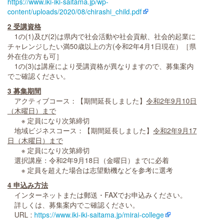
https://www.iki-iki-saitama.jp/wp-
content/uploads/2020/08/chirashi_child.pdf
2 受講資格
1の(1)及び(2)は県内で社会活動や社会貢献、社会的起業に
チャレンジしたい満50歳以上の方(令和2年4月1日現在）［県
外在住の方も可］
1の(3)は講座により受講資格が異なりますので、募集案内
でご確認ください。
3 募集期間
アクティブコース：【期間延長しました】
令和2年9月10日
（木曜日）まで
※ 定員になり次第締切
地域ビジネスコース：【期間延長しました】
令和2年9月17
日（木曜日）まで
※ 定員になり次第締切
選択講座：令和2年9月18日（金曜日）までに必着
※ 定員を超えた場合は志望動機などを参考に選考
4 申込み方法
インターネットまたは郵送・FAXでお申込みください。
詳しくは、募集案内でご確認ください。
URL :
https://www.iki-iki-saitama.jp/mirai-college