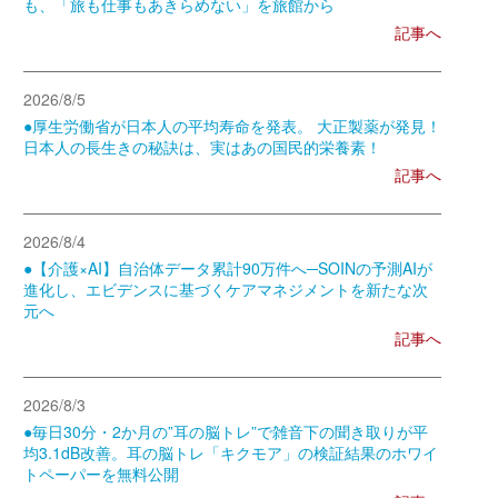
も、「旅も仕事もあきらめない」を旅館から
記事へ
2026/8/5
●厚生労働省が日本人の平均寿命を発表。 大正製薬が発見！
日本人の長生きの秘訣は、実はあの国民的栄養素！
記事へ
2026/8/4
●【介護×AI】自治体データ累計90万件へ─SOINの予測AIが
進化し、エビデンスに基づくケアマネジメントを新たな次
元へ
記事へ
2026/8/3
●毎日30分・2か月の”耳の脳トレ”で雑音下の聞き取りが平
均3.1dB改善。耳の脳トレ「キクモア」の検証結果のホワイ
トペーパーを無料公開