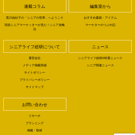
連載コラム
編集室から
黒川由紀子の「シニアの世界」へようこそ
おすすめ書籍・アイテム
現役シニアマーケッターが見た！シニア攻略
マーケターのつぶや記
法
シニアライフ総研について
ニュース
運営会社
シニアライフ総研®特選ニュース
メディア掲載実績
シニア関連ニュース
サイトポリシー
プライバシーポリシー
サイトマップ
お問い合わせ
リサーチ
プランニング
掲載・取材