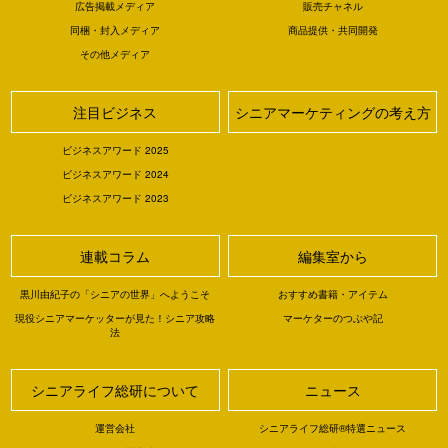
広告掲載メディア
販売チャネル
同梱・封入メディア
商品提供・共同開発
その他メディア
注目ビジネス
シニアマーケティングの考え方
ビジネスアワード 2025
ビジネスアワード 2024
ビジネスアワード 2023
連載コラム
編集室から
黒川由紀子の「シニアの世界」へようこそ
おすすめ書籍・アイテム
現役シニアマーケッターが見た！シニア攻略
マーケターのつぶや記
法
シニアライフ総研について
ニュース
運営会社
シニアライフ総研®特選ニュース