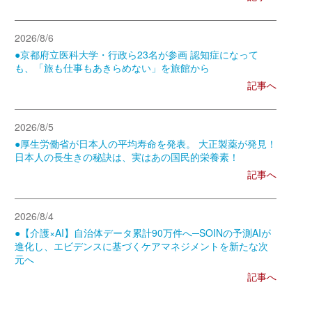
2026/8/6
●京都府立医科大学・行政ら23名が参画 認知症になって
も、「旅も仕事もあきらめない」を旅館から
記事へ
2026/8/5
●厚生労働省が日本人の平均寿命を発表。 大正製薬が発見！
日本人の長生きの秘訣は、実はあの国民的栄養素！
記事へ
2026/8/4
●【介護×AI】自治体データ累計90万件へ─SOINの予測AIが
進化し、エビデンスに基づくケアマネジメントを新たな次
元へ
記事へ