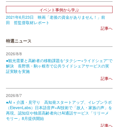
イベント事例から学ぶ
2021年6月23日 映画「老後の資金がありません！」前
田 哲監督取材レポート
記事へ
特選ニュース
2026/8/8
●観光需要と高齢者の移動課題を“タクシー×ライドシェア”で
解決 長野県・駒ヶ根市で公共ライドシェアサービスの実
証実験を実施
記事へ
2026/8/7
●AI × 介護・見守り 高知発スタートアップ、イレブンラボ
（ElevenLabs）日本語音声×AI技術で「故人・家族の声」を
再現。認知症や独居高齢者向けAI通話サービス「リリーメ
モリー」8月提供開始
記事へ