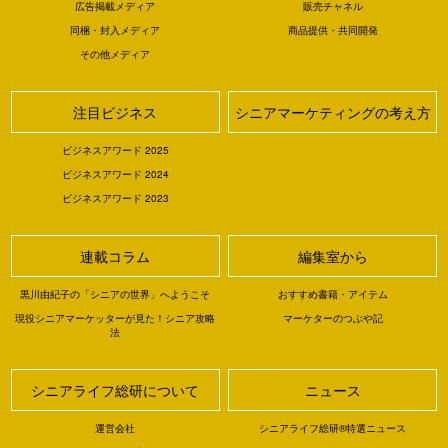
広告掲載メディア
販売チャネル
同梱・封入メディア
商品提供・共同開発
その他メディア
注目ビジネス
シニアマーケティングの考え方
ビジネスアワード 2025
ビジネスアワード 2024
ビジネスアワード 2023
連載コラム
編集室から
黒川由紀子の「シニアの世界」へようこそ
おすすめ書籍・アイテム
現役シニアマーケッターが見た！シニア攻略
マーケターのつぶや記
法
シニアライフ総研について
ニュース
運営会社
シニアライフ総研®特選ニュース