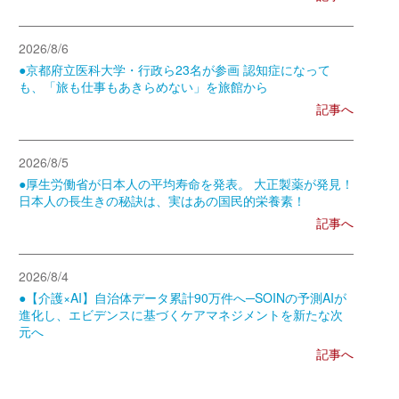
2026/8/6
●京都府立医科大学・行政ら23名が参画 認知症になって
も、「旅も仕事もあきらめない」を旅館から
記事へ
2026/8/5
●厚生労働省が日本人の平均寿命を発表。 大正製薬が発見！
日本人の長生きの秘訣は、実はあの国民的栄養素！
記事へ
2026/8/4
●【介護×AI】自治体データ累計90万件へ─SOINの予測AIが
進化し、エビデンスに基づくケアマネジメントを新たな次
元へ
記事へ