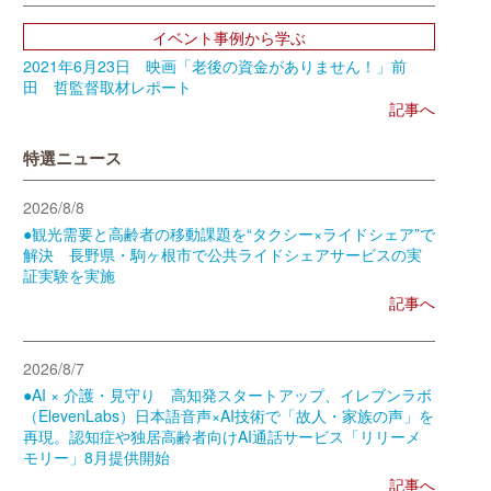
イベント事例から学ぶ
2021年6月23日 映画「老後の資金がありません！」前
田 哲監督取材レポート
記事へ
特選ニュース
2026/8/8
●観光需要と高齢者の移動課題を“タクシー×ライドシェア”で
解決 長野県・駒ヶ根市で公共ライドシェアサービスの実
証実験を実施
記事へ
2026/8/7
●AI × 介護・見守り 高知発スタートアップ、イレブンラボ
（ElevenLabs）日本語音声×AI技術で「故人・家族の声」を
再現。認知症や独居高齢者向けAI通話サービス「リリーメ
モリー」8月提供開始
記事へ