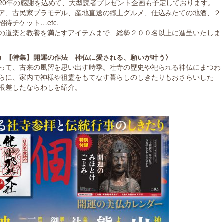
20年の感謝を込めて、大型読者プレゼント企画も予定しております。
ア、古民家プラモデル、産地直送の郷土グルメ、仕込みたての地酒、２
待チケット…etc.
の道楽と教養を満たすアイテムまで、総勢２００名以上に進呈いたしま
）【特集】開運の作法 神仏に愛される、願いが叶う》
って、古来の風習を思い出す時季。社寺の歴史や祀られる神仏にまつわ
らに、家内で神様や祖霊をもてなす暮らしのしきたりもおさらいした
根差したならわしを紹介。