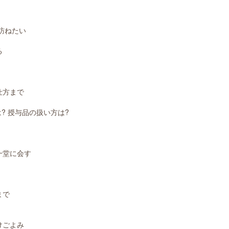
そ訪ねたい
る
仕方まで
? 授与品の扱い方は?
一堂に会す
まで
けごよみ