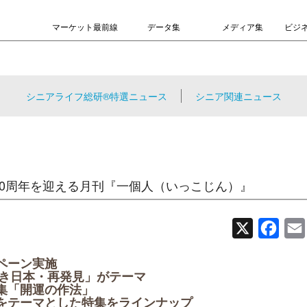
マーケット最前線
データ集
メディア集
ビジ
シニアライフ総研®特選ニュース
シニア関連ニュース
20周年を迎える月刊『一個人（いっこじん）』
X
Face
ペーン実施
佳き日本・再発見」がテーマ
特集「開運の作法」
をテーマとした特集をラインナップ