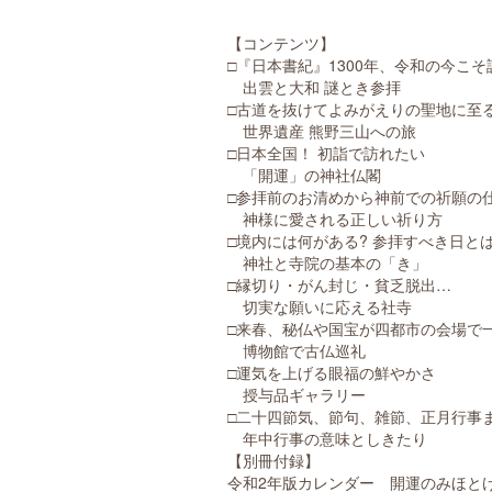
【コンテンツ】
□『日本書紀』1300年、令和の今こ
出雲と大和 謎とき参拝
□古道を抜けてよみがえりの聖地に至
世界遺産 熊野三山への旅
□日本全国！ 初詣で訪れたい
「開運」の神社仏閣
□参拝前のお清めから神前での祈願の
神様に愛される正しい祈り方
□境内には何がある? 参拝すべき日とは
神社と寺院の基本の「き」
□縁切り・がん封じ・貧乏脱出…
切実な願いに応える社寺
□来春、秘仏や国宝が四都市の会場で
博物館で古仏巡礼
□運気を上げる眼福の鮮やかさ
授与品ギャラリー
□二十四節気、節句、雑節、正月行事
年中行事の意味としきたり
【別冊付録】
令和2年版カレンダー 開運のみほと