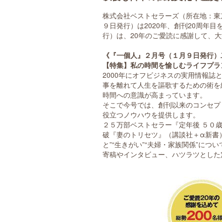
株式会社ベストセラーズ（所在地：東
９日発行）は2020年、創刊20周年
行）は、20年のご愛読に感謝して、
《『一個人』２月号（１月９日発行）
【特集】私の時間を愉しむライフプラ
2000年にオフビジネスの実用情報誌
事を離れて人生を謳歌するための術を
時間への意識が高まっています。
そこで今号では、創刊以来のコンセプ
役立つノウハウを提供します。
２５万部ベストセラー『定年後 ５０
破『妻のトリセツ』（講談社＋α新書
と”“生きがい”“夫婦・家族関係”に
寄稿やインタビュー、ハツラツとした