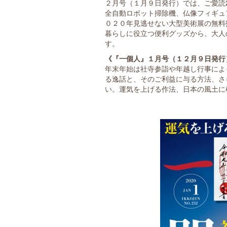
２月号（１月９日発行）では、ご愛読
全自動ロボット掃除機、仏像フィギュ
０２０年見逃せない大型美術展の無料招
暮らしに役立つ便利グッズから、大人
す。
《『一個人』１月号（１２月９日発行
年末年始は社寺参詣や年越し行事によ
る逸話と、そのご利益に与る方法、さ
い。運気を上げる作法、日本の風土に