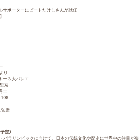
シャルサポーターにビートたけしさんが就任
谷】
一
より
キー３大バレエ
波里奈
秀士
108
沢弘康
集予定》
・パラリンピックに向けて、日本の伝統文化や歴史に世界中の注目が集