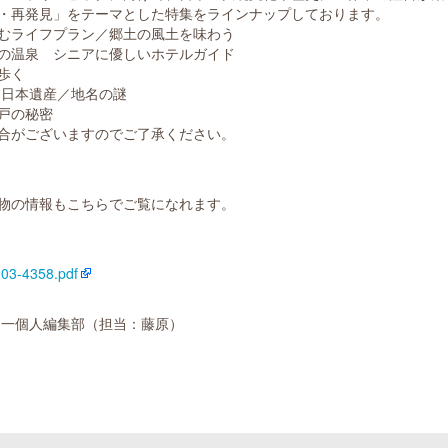
・再発見」をテーマとした特集をラインナップしております。
しむライフプラン／郷土の風土を味わう
効の温泉 シニアに優しいホテルガイド
を歩く
 日本遺産／地名の謎
江戸の秘密
合がございますのでご了承ください。
物の情報もこちらでご覧になれます。
203-4358.pdf
ラーズ 一個人編集部（担当：藤原）