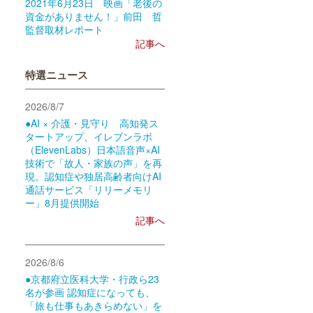
2021年6月23日 映画「老後の
資金がありません！」前田 哲
監督取材レポート
記事へ
特選ニュース
2026/8/7
●AI × 介護・見守り 高知発ス
タートアップ、イレブンラボ
（ElevenLabs）日本語音声×AI
技術で「故人・家族の声」を再
現。認知症や独居高齢者向けAI
通話サービス「リリーメモリ
ー」8月提供開始
記事へ
2026/8/6
●京都府立医科大学・行政ら23
名が参画 認知症になっても、
「旅も仕事もあきらめない」を