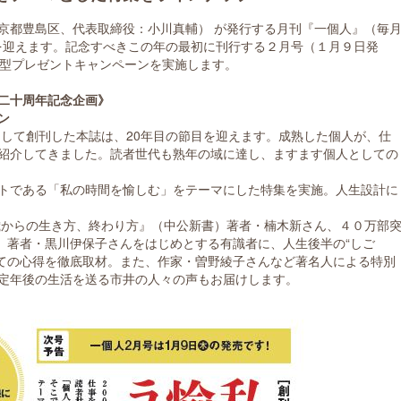
京都豊島区、代表取締役：小川真輔） が発行する月刊『一個人』（毎
目を迎えます。記念すべきこの年の最初に刊行する２月号（１月９日発
大型プレゼントキャンペーンを実施します。
二十周年記念企画》
ン
として創刊した本誌は、20年目の節目を迎えます。成熟した個人が、仕
紹介してきました。読者世代も熟年の域に達し、ますます個人としての
トである「私の時間を愉しむ」をテーマにした特集を実施。人生設計に
歳からの生き方、終わり方』（中公新書）著者・楠木新さん、４０万部
）著者・黒川伊保子さんをはじめとする有識者に、人生後半の“しご
ついての心得を徹底取材。また、作家・曽野綾子さんなど著名人による特別
定年後の生活を送る市井の人々の声もお届けします。