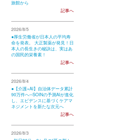
旅館から
記事へ
2026/8/5
●厚生労働省が日本人の平均寿
命を発表。 大正製薬が発見！日
本人の長生きの秘訣は、実はあ
の国民的栄養素！
記事へ
2026/8/4
●【介護×AI】自治体データ累計
90万件へ─SOINの予測AIが進化
し、エビデンスに基づくケアマ
ネジメントを新たな次元へ
記事へ
2026/8/3