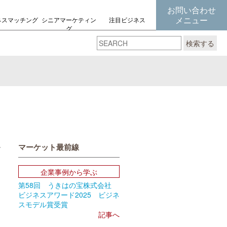
お問い合わせ
メニュー
ネスマッチング
シニアマーケティン
注目ビジネス
グ
の考え方
検索する
マーケット最前線
book
Email
企業事例から学ぶ
第58回 うきはの宝株式会社
ビジネスアワード2025 ビジネ
スモデル賞受賞
記事へ