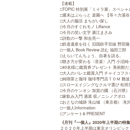
【連載】
□TOPIC 特別展「ミイラ展」スペ
□週末はぶらっと 楽園へ 【等々力溪
□大人の脳活 まちがい探し
□今月のすぐれモノ Liflance
□今月の笑い文字 廣江まさみ
□詩歌の一撃 和合亮一
□鉄道遺産を往く 旧国鉄手宮線 野田隆
□一個人 Book Review 読む 福田三郎
□えらいてんちょう、自著を語る。
□聴き方が変わる〈音楽〉入門 小沼純
□40名様に鑑賞券プレゼント 美術館だ
□大人のバレエ鑑賞入門 チャイコフス
□純喫茶と珈琲 珈琲専門店ＴＯＭ 難
□スローエイジングなクルマ選び 松田
□今月のケンオシ 加賀の國 （石川県） 
□家飲み入門 適菜 収／ニシノアポロ
□おとなの城跡 滝山城 （東京都） 滝
□一個人Information
□アンケート& PRESENT
《月刊『一個人』2020年上半期の特
２０２０年上半期は東京オリンピック