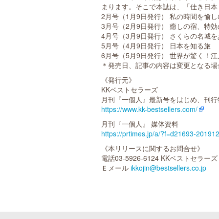
まります。そこで本誌は、「佳き日本
2月号（1月9日発行） 私の時間を愉
3月号（2月9日発行） 癒しの宿、特
4月号（3月9日発行） さくらの名城
5月号（4月9日発行） 日本を知る旅
6月号（5月9日発行） 世界が驚く！
＊発売日、記事の内容は変更となる場
《発行元》
KKベストセラーズ
月刊『一個人』最新号をはじめ、刊行
https://www.kk-bestsellers.com/
月刊『一個人』 媒体資料
https://prtimes.jp/a/?f=d21693-20191
《本リリースに関するお問合せ》
電話03-5926-6124 KKベストセ
Ｅメール
ikkojin@bestsellers.co.jp