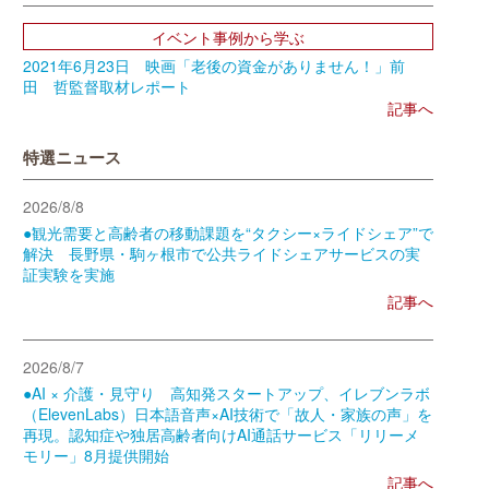
イベント事例から学ぶ
2021年6月23日 映画「老後の資金がありません！」前
田 哲監督取材レポート
記事へ
特選ニュース
2026/8/8
●観光需要と高齢者の移動課題を“タクシー×ライドシェア”で
解決 長野県・駒ヶ根市で公共ライドシェアサービスの実
証実験を実施
記事へ
2026/8/7
●AI × 介護・見守り 高知発スタートアップ、イレブンラボ
（ElevenLabs）日本語音声×AI技術で「故人・家族の声」を
再現。認知症や独居高齢者向けAI通話サービス「リリーメ
モリー」8月提供開始
記事へ