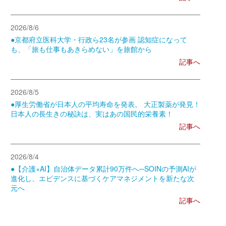
2026/8/6
●京都府立医科大学・行政ら23名が参画 認知症になって
も、「旅も仕事もあきらめない」を旅館から
記事へ
2026/8/5
●厚生労働省が日本人の平均寿命を発表。 大正製薬が発見！
日本人の長生きの秘訣は、実はあの国民的栄養素！
記事へ
2026/8/4
●【介護×AI】自治体データ累計90万件へ─SOINの予測AIが
進化し、エビデンスに基づくケアマネジメントを新たな次
元へ
記事へ