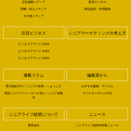
広告掲載メディア
販売チャネル
同梱・封入メディア
商品提供・共同開発
その他メディア
注目ビジネス
シニアマーケティングの考え方
ビジネスアワード 2025
ビジネスアワード 2024
ビジネスアワード 2023
連載コラム
編集室から
黒川由紀子の「シニアの世界」へようこそ
おすすめ書籍・アイテム
現役シニアマーケッターが見た！シニア攻略
マーケターのつぶや記
法
シニアライフ総研について
ニュース
運営会社
シニアライフ総研®特選ニュース