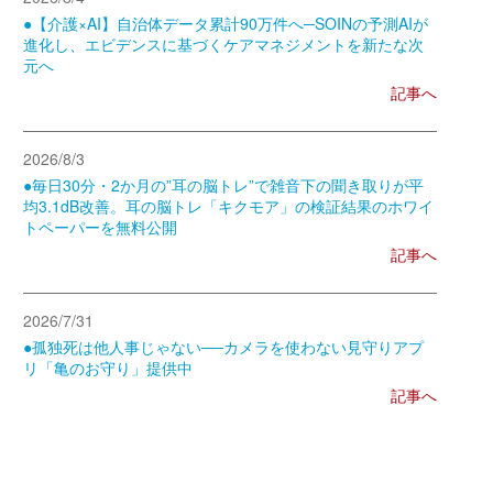
●【介護×AI】自治体データ累計90万件へ─SOINの予測AIが
進化し、エビデンスに基づくケアマネジメントを新たな次
元へ
記事へ
2026/8/3
●毎日30分・2か月の”耳の脳トレ”で雑音下の聞き取りが平
均3.1dB改善。耳の脳トレ「キクモア」の検証結果のホワイ
トペーパーを無料公開
記事へ
2026/7/31
●孤独死は他人事じゃない──カメラを使わない見守りアプ
リ「亀のお守り」提供中
記事へ