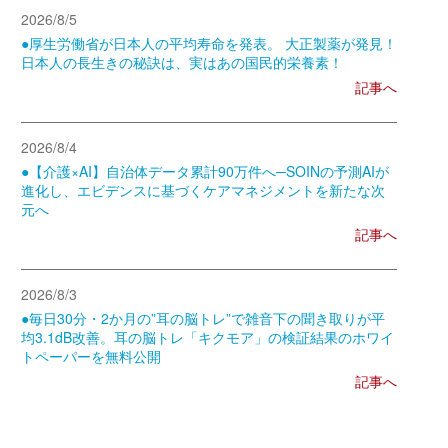
2026/8/5
●厚生労働省が日本人の平均寿命を発表。 大正製薬が発見！
日本人の長生きの秘訣は、実はあの国民的栄養素！
記事へ
2026/8/4
●【介護×AI】自治体データ累計90万件へ─SOINの予測AIが
進化し、エビデンスに基づくケアマネジメントを新たな次
元へ
記事へ
2026/8/3
●毎日30分・2か月の”耳の脳トレ”で雑音下の聞き取りが平
均3.1dB改善。耳の脳トレ「キクモア」の検証結果のホワイ
トペーパーを無料公開
記事へ