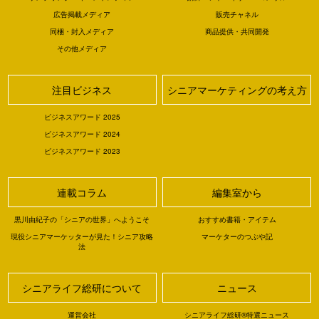
広告掲載メディア
販売チャネル
同梱・封入メディア
商品提供・共同開発
その他メディア
注目ビジネス
シニアマーケティングの考え方
ビジネスアワード 2025
ビジネスアワード 2024
ビジネスアワード 2023
連載コラム
編集室から
黒川由紀子の「シニアの世界」へようこそ
おすすめ書籍・アイテム
現役シニアマーケッターが見た！シニア攻略
マーケターのつぶや記
法
シニアライフ総研について
ニュース
運営会社
シニアライフ総研®特選ニュース