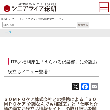
シニア世代を捉える、マーケットの最前線！
HOME
ニュース
シニアライフ総研®特選ニュース
検索する
シニアライフ総研®特選ニュ
シニア関連ニュース
ース
JTB／福利厚生「えらべる倶楽部」に介護お
役立ちメニュー登場！
X
Facebook
Email
ＳＯＭＰＯケア株式会社との提携による「ＳＯ
ＭＰＯケア 介護なんでも相談室」と「仕事と介
護の両立お役立ち情報サイト」の取り扱いを開