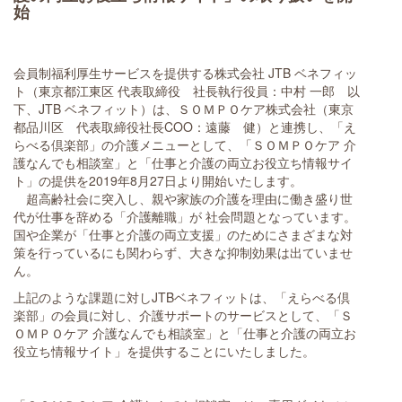
始
会員制福利厚生サービスを提供する株式会社 JTB ベネフィッ
ト（東京都江東区 代表取締役 社長執行役員：中村 一郎 以
下、JTB ベネフィット）は、ＳＯＭＰＯケア株式会社（東京
都品川区 代表取締役社長COO：遠藤 健）と連携し、「え
らべる倶楽部」の介護メニューとして、「ＳＯＭＰＯケア 介
護なんでも相談室」と「仕事と介護の両立お役立ち情報サイ
ト」の提供を2019年8月27日より開始いたします。
超高齢社会に突入し、親や家族の介護を理由に働き盛り世
代が仕事を辞める「介護離職」が 社会問題となっています。
国や企業が「仕事と介護の両立支援」のためにさまざまな対
策を行っているにも関わらず、大きな抑制効果は出ていませ
ん。
上記のような課題に対しJTBベネフィットは、「えらべる倶
楽部」の会員に対し、介護サポートのサービスとして、「Ｓ
ＯＭＰＯケア 介護なんでも相談室」と「仕事と介護の両立お
役立ち情報サイト」を提供することにいたしました。