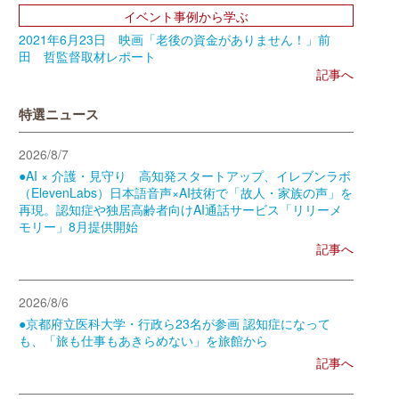
イベント事例から学ぶ
2021年6月23日 映画「老後の資金がありません！」前
田 哲監督取材レポート
記事へ
特選ニュース
2026/8/7
●AI × 介護・見守り 高知発スタートアップ、イレブンラボ
（ElevenLabs）日本語音声×AI技術で「故人・家族の声」を
再現。認知症や独居高齢者向けAI通話サービス「リリーメ
モリー」8月提供開始
記事へ
2026/8/6
●京都府立医科大学・行政ら23名が参画 認知症になって
も、「旅も仕事もあきらめない」を旅館から
記事へ