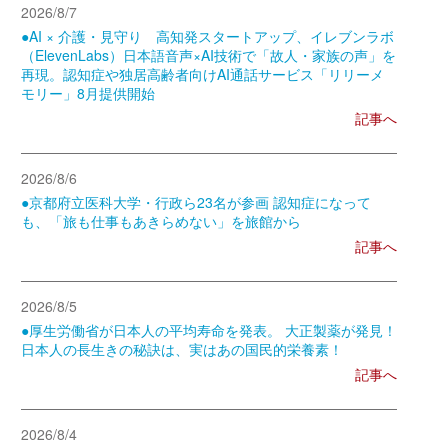
2026/8/7
●AI × 介護・見守り 高知発スタートアップ、イレブンラボ
（ElevenLabs）日本語音声×AI技術で「故人・家族の声」を
再現。認知症や独居高齢者向けAI通話サービス「リリーメ
モリー」8月提供開始
記事へ
2026/8/6
●京都府立医科大学・行政ら23名が参画 認知症になって
も、「旅も仕事もあきらめない」を旅館から
記事へ
2026/8/5
●厚生労働省が日本人の平均寿命を発表。 大正製薬が発見！
日本人の長生きの秘訣は、実はあの国民的栄養素！
記事へ
2026/8/4