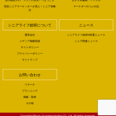
黒川由紀子の「シニアの世界」へようこそ
おすすめ書籍・アイテム
現役シニアマーケッターが見た！シニア攻略
マーケターのつぶや記
法
シニアライフ総研について
ニュース
運営会社
シニアライフ総研®特選ニュース
メディア掲載実績
シニア関連ニュース
サイトポリシー
プライバシーポリシー
サイトマップ
お問い合わせ
リサーチ
プランニング
掲載・取材
その他
Copyright©Roots of communication Co.,Ltd. All rights reserved.