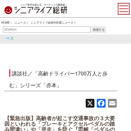
シニア世代を捉える、マーケットの最前線！
HOME
ニュース
シニアライフ総研®特選ニュース
検索する
シニアライフ総研®特選ニュ
シニア関連ニュース
ース
講談社／「高齢ドライバー1700万人と歩
む」シリーズ「赤本」
X
Facebook
Email
【緊急出版】高齢者が起こす交通事故の３大要
因といわれる「ブレーキとアクセルペダルの踏
み間違い」や「逆走」を防ぐ『図解「ペダルの