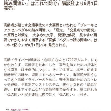
踏み間違い」はこれで防ぐ』講談社より8月1日
発売！
高齢者が起こす交通事故の３大要因といわれる「ブレーキと
アクセルペダルの踏み間違い」「逆走」「交差点での衝突」
の原因と対策を、 大きめの文字、 簡潔な解説、 見やすい図
説でわかりやすく指導する『図解「ペダルの踏み間違い」は
これで防ぐ』が8月1日(木)に発売される。
高齢ドライバー(65歳以上)は現在なんと1700万人以上。にも
かかわらず、高齢者を対象にした「事故を防ぐための具体的
な指南書」は圧倒的に少ない。そこで本書は、本当に使える
運転技術のほか、習慣にすべきルーティン、股関節が固くな
ってきた高齢ドライバーのために、安全運転のためのストレ
ッチ運動、予算別アシストシステム、後付けＯＫの「踏み間
違い」防止アイテムなども緊急特集で紹介する。壁に貼れる
「孫の願いと安全運転は後で効く『孫の願い』」付き。