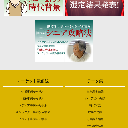
マーケット最前線
データ集
企業事例から学ぶ
自主調査結果
行政事例から学ぶ
シニアの大分類
メディア事例から学ぶ
時代背景
キャラクター事例から学ぶ
数字で把握
イベント事例から学ぶ
定量調査結果
定性調査結果