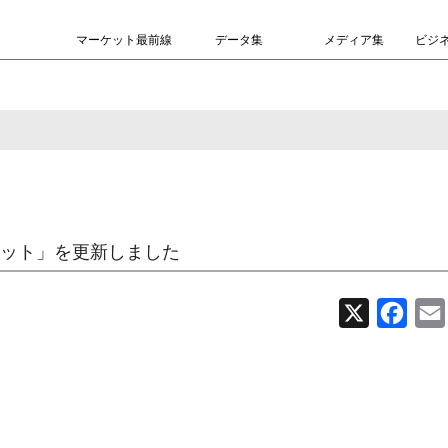
マーケット最前線
データ集
メディア集
ビジ
ット」を更新しました
X
Face