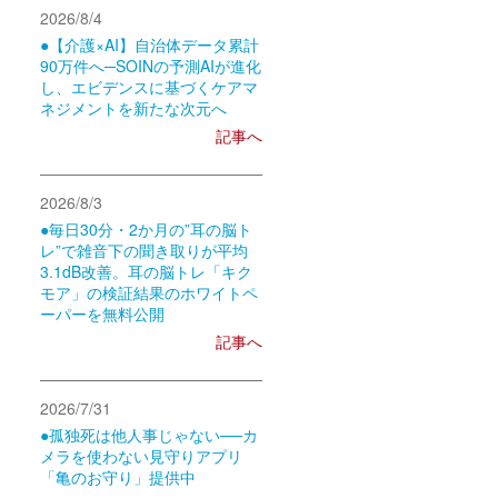
2026/8/4
●【介護×AI】自治体データ累計
90万件へ─SOINの予測AIが進化
し、エビデンスに基づくケアマ
ネジメントを新たな次元へ
記事へ
2026/8/3
●毎日30分・2か月の”耳の脳ト
レ”で雑音下の聞き取りが平均
3.1dB改善。耳の脳トレ「キク
モア」の検証結果のホワイトペ
ーパーを無料公開
記事へ
2026/7/31
●孤独死は他人事じゃない──カ
メラを使わない見守りアプリ
「亀のお守り」提供中