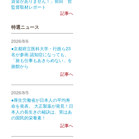
資金がありません！」前田 哲
監督取材レポート
記事へ
特選ニュース
2026/8/6
●京都府立医科大学・行政ら23
名が参画 認知症になっても、
「旅も仕事もあきらめない」を
旅館から
記事へ
2026/8/5
●厚生労働省が日本人の平均寿
命を発表。 大正製薬が発見！日
本人の長生きの秘訣は、実はあ
の国民的栄養素！
記事へ