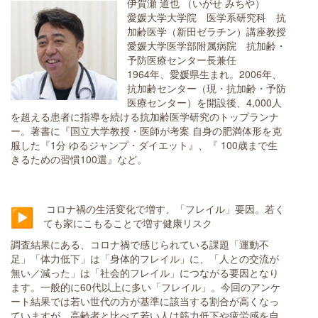
伊賀瀬 道也 （いがせ みちや）
愛媛大学大学院 医学系研究科 抗
加齢医学（新田ゼラチン）講座教授
愛媛大学医学部附属病院 抗加齢・
予防医療センター長兼任
1964年、愛媛県生まれ。2006年、
抗加齢センター（現・抗加齢・予防
医療センター）を開設後、4,000人
を超える患者に指導を続ける抗加齢医学研究のトップランナ
ー。著書に『国立大学教授・医師が考案 自身の肥満体形を克
服した『1分 ゆるジャンプ・ダイエット』、『 100歳まで生
きるための習慣100選』など。
コロナ禍の生活変化で増す、「フレイル」要因。若く
ても家にこもることで増す健康リスク
調査結果にある、コロナ禍で感じられている課題「運動不
足」「体力低下」は「身体的フレイル」に、「人との交流が
無い／減った」は「社会的フレイル」につながる要因となり
ます。一般的に60代以上に多い「フレイル」。今回のアンケ
ート結果では若い世代の方が基準に該当する割合が高くなっ
ていますが、高齢者と比べて若い人は筋力低下や疲労感を自