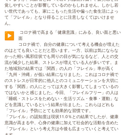
覚しやすいことが影響しているのかもしれません。しかし若
い世代であっても、家にこもった生活や偏った食生活によっ
て「フレイル」となり得ることに注意しなくてはいけませ
ん。
コロナ禍で高まる「健康意識」にみる、良い面と悪い
面
コロナ禍で、自分の健康について考える機会が増えた
のはとても良いことだと思います。一方、以前は気にならな
かった軽い風邪症状でも周りの目が気になるなど、人との交
流が減少した結果、ストレスが増えている人が多いです。ま
た地域別の結果では「関西」の人の「フレイル」率が高く
「九州・沖縄」が低い結果になりました。これはコロナ禍で
のストレスが日常的に他人とのコミュニケーションを大切に
する「関西」の人にとっては大きく影響してしまっているの
ではないかと感じました。今回、「フレイルフリー」の人は
「睡眠・ストレスをためない・生活リズム・食事・運動」な
どを意識しているという結果が出ました。これらはどれも
「フレイル」予防にとても効果的な習慣です。
「フレイル」の認知度は現状11.0％との結果でしたが、健康
意識が高まる中、心身の健康に加えて社会的な活動を含めた
「フレイル」という考え方は今後も広まっていくと考えてい
ます。