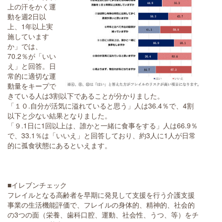
上の汗をかく運
動を週2日以
上、1年以上実
施しています
か」では、
70.2％が「いい
え」と回答。日
常的に適切な運
動量をキープで
きている人は3割以下であることが分かりました。
「１０.自分が活気に溢れていると思う」人は36.4％で、4割
以下と少ない結果となりました。
「９.1日に1回以上は、誰かと一緒に食事をする」人は66.9％
で、33.1％は「いいえ」と回答しており、約3人に1人が日常
的に孤食状態にあるといえます。
■イレブンチェック
フレイルとなる高齢者を早期に発見して支援を行う介護支援
事業の生活機能評価で、フレイルの身体的、精神的、社会的
の3つの面（栄養、歯科口腔、運動、社会性、うつ、等）をチ