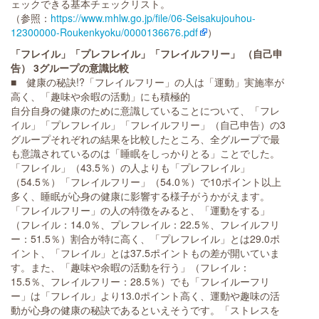
ェックできる基本チェックリスト。
（参照：
https://www.mhlw.go.jp/file/06-Seisakujouhou-
12300000-Roukenkyoku/0000136676.pdf
）
「フレイル」「プレフレイル」「フレイルフリー」 （自己申
告） 3グループの意識比較
■ 健康の秘訣!?「フレイルフリー」の人は「運動」実施率が
高く、「趣味や余暇の活動」にも積極的
自分自身の健康のために意識していることについて、「フレ
イル」「プレフレイル」「フレイルフリー」（自己申告）の3
グループそれぞれの結果を比較したところ、全グループで最
も意識されているのは「睡眠をしっかりとる」ことでした。
「フレイル」（43.5％）の人よりも「プレフレイル」
（54.5％）「フレイルフリー」（54.0％）で10ポイント以上
多く、睡眠が心身の健康に影響する様子がうかがえます。
「フレイルフリー」の人の特徴をみると、「運動をする」
（フレイル：14.0％、プレフレイル：22.5％、フレイルフリ
ー：51.5％）割合が特に高く、「プレフレイル」とは29.0ポ
イント、「フレイル」とは37.5ポイントもの差が開いていま
す。また、「趣味や余暇の活動を行う」（フレイル：
15.5％、フレイルフリー：28.5％）でも「フレイルーフリ
ー」は「フレイル」より13.0ポイント高く、運動や趣味の活
動が心身の健康の秘訣であるといえそうです。「ストレスを