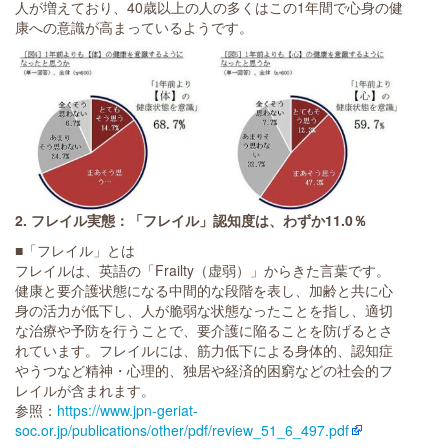
人が増えており、40歳以上の人の多くはこの1年間で心身の健
康への意識が高まっているようです。
2. フレイル実態：「フレイル」認知度は、わずか11.0％
■「フレイル」とは
フレイルは、英語の「Frailty（虚弱）」からきた言葉です。
健康と要介護状態になる中間的な段階を表し、加齢と共に心
身の活力が低下し、人が脆弱な状態なったことを指し、適切
な治療や予防を行うことで、要介護に陥ることを防げるとさ
れています。フレイルには、筋力低下による身体的、認知症
やうつなど精神・心理的、独居や経済的困窮などの社会的フ
レイルが含まれます。
参照：
https://www.jpn-geriat-
soc.or.jp/publications/other/pdf/review_51_6_497.pdf