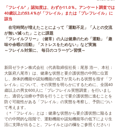
「フレイル* 」認知度は、わずか11.0％。アンケート調査では
40歳以上の53.4％が「フレイル」または「プレフレイル」に
該当
在宅時間が増えたことによって「運動不足」「人との交流
が無い/減った」ことに課題
「フレイルフリー」（健常）の人は健康のため「運動」「趣
味や余暇の活動」「ストレスをためない」など実施
～フレイル対策に、 毎日のコラーゲン習慣～
新田ゼラチン株式会社（代表取締役社長：尾形 浩一、本社：
大阪府八尾市）は、健康な状態と要介護状態の中間に位置
し、身体的機能や認知機能の低下が見られる状態を指す「フ
レイル」について、その実態を明らかにするために、全国40
歳以上の男女600人に「プレフレイル実態調査」を行いまし
た。適切な治療や予防を行うことで要介護状態に進むことを
防ぐ可能性がある「フレイル」の実態を考察し、予防につい
て考えます。
（＊「フレイル」とは：健康な状態から要介護状態に陥るま
での中間的な段階で、運動機能や認知機能等の低下により生
活に支障が出ること。フレイルとはの欄をご参照ください）