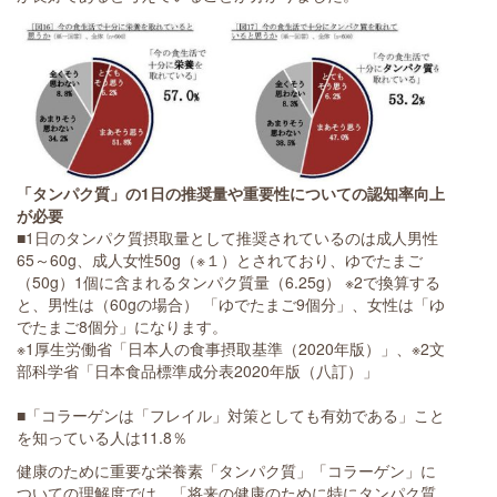
「タンパク質」の1日の推奨量や重要性についての認知率向上
が必要
■1日のタンパク質摂取量として推奨されているのは成人男性
65～60g、成人女性50g（※１）とされており、ゆでたまご
（50g）1個に含まれるタンパク質量（6.25g） ※2で換算する
と、男性は（60gの場合） 「ゆでたまご9個分」、女性は「ゆ
でたまご8個分」になります。
※1厚生労働省「日本人の食事摂取基準（2020年版）」、※2文
部科学省「日本食品標準成分表2020年版（八訂）」
■「コラーゲンは「フレイル」対策としても有効である」こと
を知っている人は11.8％
健康のために重要な栄養素「タンパク質」「コラーゲン」に
ついての理解度では、「将来の健康のために特にタンパク質