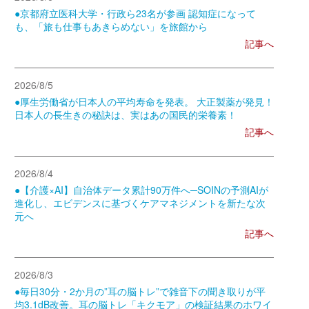
●京都府立医科大学・行政ら23名が参画 認知症になって
も、「旅も仕事もあきらめない」を旅館から
記事へ
2026/8/5
●厚生労働省が日本人の平均寿命を発表。 大正製薬が発見！
日本人の長生きの秘訣は、実はあの国民的栄養素！
記事へ
2026/8/4
●【介護×AI】自治体データ累計90万件へ─SOINの予測AIが
進化し、エビデンスに基づくケアマネジメントを新たな次
元へ
記事へ
2026/8/3
●毎日30分・2か月の”耳の脳トレ”で雑音下の聞き取りが平
均3.1dB改善。耳の脳トレ「キクモア」の検証結果のホワイ