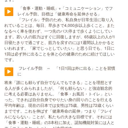
「食事・運動・睡眠」+「コミュニケーション」でフ
レイル予防。目標は「健康寿命を延伸させる」
「フレイル」予防のため、私自身が日常生活に取り入
れていることは、毎日、早歩きで4,000歩以上歩くこと。また
なるべく車を使わず、一つ先のバス停まで歩くようにしてい
ます。若い人の筋力はすぐに回復しますが、65歳以上の人が1
日寝たきりで過ごすと、筋力を戻すのには1週間以上かかると
いわれます。「家でじっとしていたい」と思う日でも、1日に
1回は必ず外に出ることを体と心の健康のために続けてほしい
です。
フレイル予防 ～ 「1日1回は外に出る」ことを習慣
に
将来「誰にも頼らず自分でなんでもできる」ことを理想とす
る人が多くみられましたが、「何も頼らない」と強迫観念的
に考える必要はありません。「食事・お風呂・トイレ」とい
った、できれば自分自身でやりたい身の回りのことを行える
平均年齢は、現在の日本では女性は75歳、男性は72歳くらい
までです。これを伸ばす「健康寿命の延伸」つまり「フレイ
ルにならない」ことが、私たちの大きな目標です。それには
「食事・運動・睡眠」の3本柱に加え、認知機能対策には人と