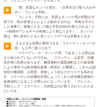
の「コミュニケーション」が大切です。
「朝、良質なタンパク質を」～日常生活で取り入れや
すい「フレイル予防」
「フレイル」予防には、良質なタンパク質の摂取が大
切です。私が患者さんによくお勧めするのは、 和食を中心と
した食事で、朝食にたまご1個と牛乳200mlを取り入れること
（※持病やアレルギーの有無により異なります） 。タンパク
質は、朝に多めにとると良いというデータは多数あります。
さまざまな効果が期待できる「コラーゲン＝タンパク
質」も上手に取り入れて
「コラーゲン」が「タンパク質」であることは実はあ
まり知られていないのですね。「コラーゲン」は血管、抗糖
化作用に効果があります。糖質過剰や脂質過剰などの食習慣
により体内では終末糖化産物（AGEs）が蓄積し、これらは認
知症や糖尿病、心疾患、骨粗しょう症などのリスクを高めま
す。コラーゲンの抗糖化作用によってこれら終末糖化産物が
改善傾向になることが明らかになっています。「フレイル」
予防として「コラーゲン」の摂取はぜひ取り入れていただき
たいです。