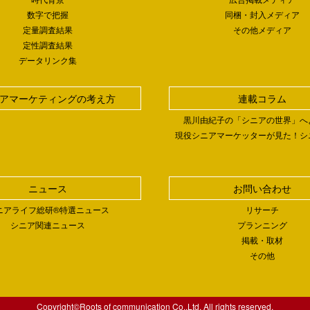
数字で把握
同梱・封入メディア
定量調査結果
その他メディア
定性調査結果
データリンク集
アマーケティングの考え方
連載コラム
黒川由紀子の「シニアの世界」へ
現役シニアマーケッターが見た！シ
ニュース
お問い合わせ
ニアライフ総研®特選ニュース
リサーチ
シニア関連ニュース
プランニング
掲載・取材
その他
Copyright©Roots of communication Co.,Ltd. All rights reserved.