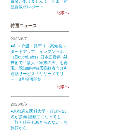
資金がありません！」前田 哲
監督取材レポート
記事へ
特選ニュース
2026/8/7
●AI × 介護・見守り 高知発ス
タートアップ、イレブンラボ
（ElevenLabs）日本語音声×AI
技術で「故人・家族の声」を再
現。認知症や独居高齢者向けAI
通話サービス「リリーメモリ
ー」8月提供開始
記事へ
2026/8/6
●京都府立医科大学・行政ら23
名が参画 認知症になっても、
「旅も仕事もあきらめない」を
旅館から