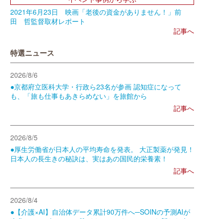
2021年6月23日 映画「老後の資金がありません！」前
田 哲監督取材レポート
記事へ
特選ニュース
2026/8/6
●京都府立医科大学・行政ら23名が参画 認知症になって
も、「旅も仕事もあきらめない」を旅館から
記事へ
2026/8/5
●厚生労働省が日本人の平均寿命を発表。 大正製薬が発見！
日本人の長生きの秘訣は、実はあの国民的栄養素！
記事へ
2026/8/4
●【介護×AI】自治体データ累計90万件へ─SOINの予測AIが