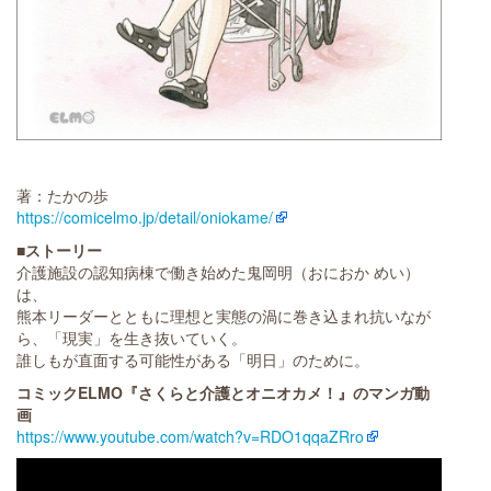
著：たかの歩
https://comicelmo.jp/detail/oniokame/
■ストーリー
介護施設の認知病棟で働き始めた鬼岡明（おにおか めい）
は、
熊本リーダーとともに理想と実態の渦に巻き込まれ抗いなが
ら、「現実」を生き抜いていく。
誰しもが直面する可能性がある「明日」のために。
コミックELMO『さくらと介護とオニオカメ！』のマンガ動
画
https://www.youtube.com/watch?v=RDO1qqaZRro