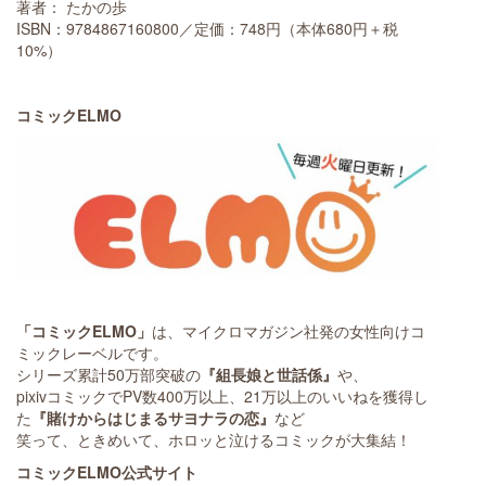
著者： たかの歩
ISBN：9784867160800／定価：748円（本体680円＋税
10%）
コミックELMO
「コミックELMO」
は、マイクロマガジン社発の女性向けコ
ミックレーベルです。
シリーズ累計50万部突破の
『組長娘と世話係』
や、
pixivコミックでPV数400万以上、21万以上のいいねを獲得し
た
『賭けからはじまるサヨナラの恋』
など
笑って、ときめいて、ホロッと泣けるコミックが大集結！
コミックELMO公式サイト