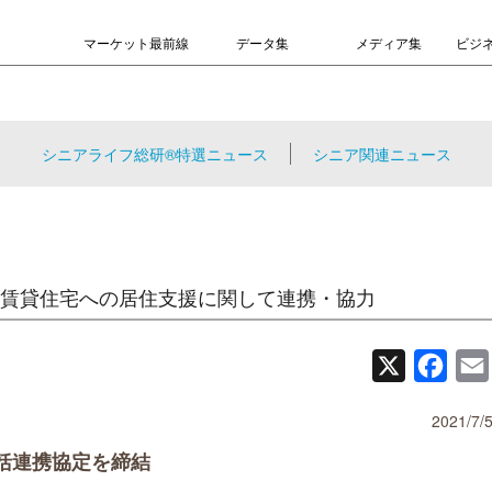
マーケット最前線
データ集
メディア集
ビジ
シニアライフ総研®特選ニュース
シニア関連ニュース
賃貸住宅への居住支援に関して連携・協力
X
Face
2021/7/
括連携協定を締結