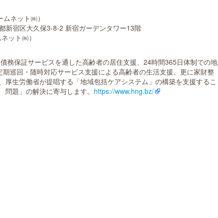
ムネット㈱）
都新宿区大久保3-8-2 新宿ガーデンタワー13階
ネット㈱）
債務保証サービスを通した高齢者の居住支援、24時間365日体制での地
る定期巡回・随時対応サービス支援による高齢者の生活支援、更に家財整
、厚生労働省が提唱する「地域包括ケアシステム」の構築を支援するこ
 問題」の解決に寄与します。
https://www.hng.bz/