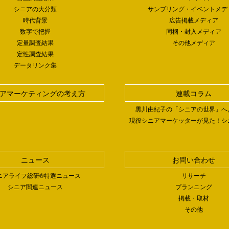
シニアの大分類
サンプリング・イベントメデ
時代背景
広告掲載メディア
数字で把握
同梱・封入メディア
定量調査結果
その他メディア
定性調査結果
データリンク集
アマーケティングの考え方
連載コラム
黒川由紀子の「シニアの世界」へ
現役シニアマーケッターが見た！シ
ニュース
お問い合わせ
ニアライフ総研®特選ニュース
リサーチ
シニア関連ニュース
プランニング
掲載・取材
その他