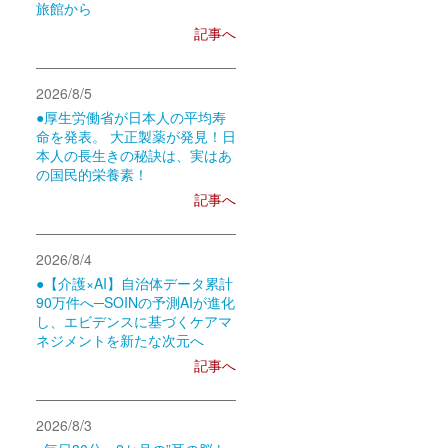
旅館から
記事へ
2026/8/5
●厚生労働省が日本人の平均寿
命を発表。 大正製薬が発見！日
本人の長生きの秘訣は、実はあ
の国民的栄養素！
記事へ
2026/8/4
●【介護×AI】自治体データ累計
90万件へ─SOINの予測AIが進化
し、エビデンスに基づくケアマ
ネジメントを新たな次元へ
記事へ
2026/8/3