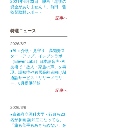
2021年6月23日 映画「老後の
資金がありません！」前田 哲
監督取材レポート
記事へ
特選ニュース
2026/8/7
●AI × 介護・見守り 高知発ス
タートアップ、イレブンラボ
（ElevenLabs）日本語音声×AI
技術で「故人・家族の声」を再
現。認知症や独居高齢者向けAI
通話サービス「リリーメモリ
ー」8月提供開始
記事へ
2026/8/6
●京都府立医科大学・行政ら23
名が参画 認知症になっても、
「旅も仕事もあきらめない」を