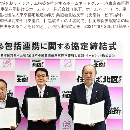
て地域包括ケアシステム構築を推進するホームネットグループ(東京都新宿
援事業を手掛けるホームネット株式会社（以下、ホームネット）は、東
益社団法人東京都宅地建物取引業協会北区支部（支部長 松下福利）、
本部城北支部（支部長 目黒歳章）の４者間で、住宅確保要配慮者の民
決を図ることを目的とした包括連携協定を、2021年6月28日に締結い