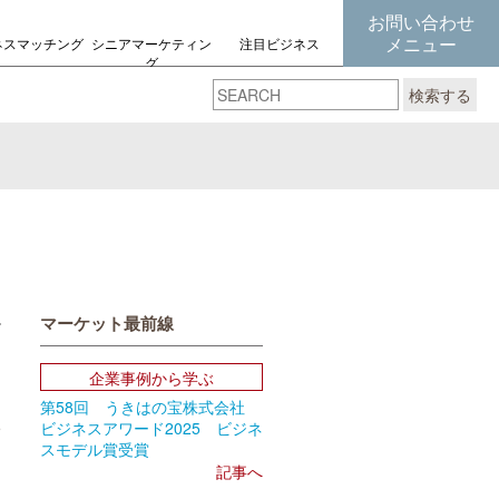
お問い合わせ
メニュー
ネスマッチング
シニアマーケティン
注目ビジネス
グ
の考え方
検索する
マーケット最前線
book
Email
企業事例から学ぶ
第58回 うきはの宝株式会社
5
ビジネスアワード2025 ビジネ
スモデル賞受賞
記事へ