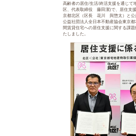
高齢者の居住/生活/終活支援を通じ
区、代表取締役 藤田潔)で、居住支
京都北区（区長 花川 與惣太）と公
公益社団法人全日本不動産協会東京都
間賃貸住宅への居住支援に関する課題解
たしました。