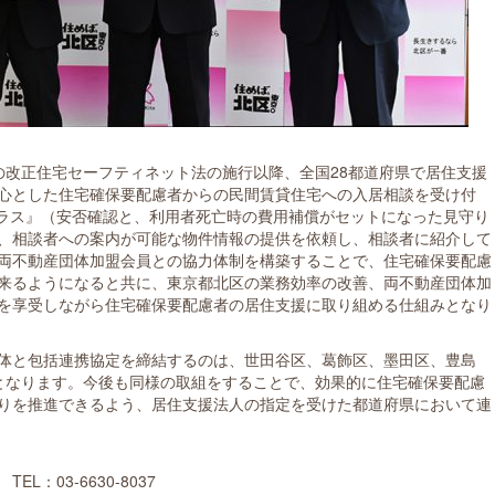
日の改正住宅セーフティネット法の施行以降、全国28都道府県で居住支援
心とした住宅確保要配慮者からの民間賃貸住宅への入居相談を受け付
プラス』（安否確認と、利用者死亡時の費用補償がセットになった見守り
、相談者への案内が可能な物件情報の提供を依頼し、相談者に紹介して
両不動産団体加盟会員との協力体制を構築することで、住宅確保要配慮
来るようになると共に、東京都北区の業務効率の改善、両不動産団体加
を享受しながら住宅確保要配慮者の居住支援に取り組める仕組みとなり
体と包括連携協定を締結するのは、世田谷区、葛飾区、墨田区、豊島
となります。今後も同様の取組をすることで、効果的に住宅確保要配慮
りを推進できるよう、居住支援法人の指定を受けた都道府県において連
：03-6630-8037