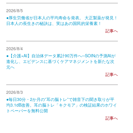
2026/8/5
●厚生労働省が日本人の平均寿命を発表。 大正製薬が発見！
日本人の長生きの秘訣は、実はあの国民的栄養素！
記事へ
2026/8/4
●【介護×AI】自治体データ累計90万件へ─SOINの予測AIが
進化し、エビデンスに基づくケアマネジメントを新たな次
元へ
記事へ
2026/8/3
●毎日30分・2か月の”耳の脳トレ”で雑音下の聞き取りが平
均3.1dB改善。耳の脳トレ「キクモア」の検証結果のホワイ
トペーパーを無料公開
記事へ