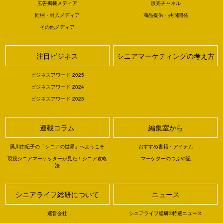
広告掲載メディア
販売チャネル
同梱・封入メディア
商品提供・共同開発
その他メディア
注目ビジネス
シニアマーケティングの考え方
ビジネスアワード 2025
ビジネスアワード 2024
ビジネスアワード 2023
連載コラム
編集室から
黒川由紀子の「シニアの世界」へようこそ
おすすめ書籍・アイテム
現役シニアマーケッターが見た！シニア攻略
マーケターのつぶや記
法
シニアライフ総研について
ニュース
運営会社
シニアライフ総研®特選ニュース